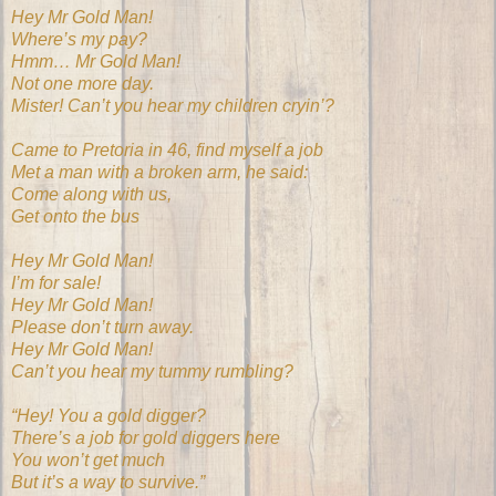
Hey Mr Gold Man!
Where’s my pay?
Hmm… Mr Gold Man!
Not one more day.
Mister! Can’t you hear my children cryin’?
Came to Pretoria in 46, find myself a job
Met a man with a broken arm, he said:
Come along with us,
Get onto the bus
Hey Mr Gold Man!
I’m for sale!
Hey Mr Gold Man!
Please don’t turn away.
Hey Mr Gold Man!
Can’t you hear my tummy rumbling?
“Hey! You a gold digger?
There’s a job for gold diggers here
You won’t get much
But it’s a way to survive.”