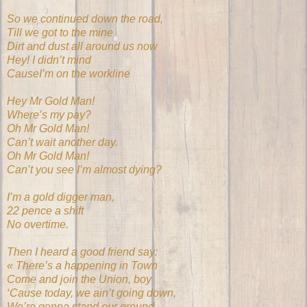
So we continued down the road,
Till we got to the mine
Dirt and dust all around us now
Hey! I didn’t mind
CauseI’m on the workline
Hey Mr Gold Man!
Where’s my pay?
Oh Mr Gold Man!
Can’t wait another day.
Oh Mr Gold Man!
Can’t you see I’m almost dying?
I’m a gold digger man,
22 pence a shift
No overtime.
Then I heard a good friend say:
« There’s a happening in Town
Come and join the Union, boy
‘Cause today, we ain’t going down,
We’re gonna stand our ground.