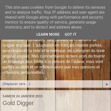
This site uses cookies from Google to deliver its services
Les Monophonies de
and to analyze traffic. Your IP address and user-agent are
shared with Google along with performance and security
Polyphrène
metrics to ensure quality of service, generate usage
statistics, and to detect and address abuse.
Versions françaises inédites : déjà plus de 510 traductions -
LEARN MORE
GOT IT
adaptations "chantables" des paroles de chansons de
langue anglaise. L'adaptation en français impose parfois,
pour respecter la rime et la métrique, de s'éloigner du texte
original anglais. Mes commentaires tentent alors de fournir
un éclairage plus fidèle à la pensée de l'auteur, mais vont
parfois au-delà et ne reflètent alors que mes opinions et
réflexions personnelles.
▼
SAMEDI 24 JANVIER 2015
Gold Digger