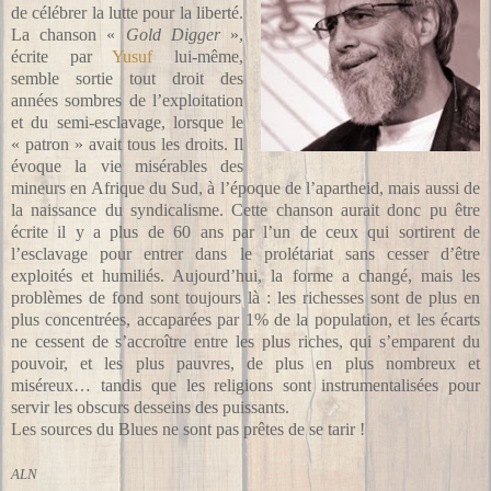
de célébrer la lutte pour la liberté.
La chanson «
Gold Digger
»,
écrite par
Yusuf
lui-même,
semble sortie tout droit des
années sombres de l’exploitation
et du semi-esclavage, lorsque le
« patron » avait tous les droits. Il
évoque la vie misérables des
mineurs en Afrique du Sud, à l’époque de l’apartheid, mais aussi de
la naissance du syndicalisme. Cette chanson aurait donc pu être
écrite il y a plus de 60 ans par l’un de ceux qui sortirent de
l’esclavage pour entrer dans le prolétariat sans cesser d’être
exploités et humiliés. Aujourd’hui, la forme a changé, mais les
problèmes de fond sont toujours là : les richesses sont de plus en
plus concentrées, accaparées par 1% de la population, et les écarts
ne cessent de s’accroître entre les plus riches, qui s’emparent du
pouvoir, et les plus pauvres, de plus en plus nombreux et
miséreux… tandis que les religions sont instrumentalisées pour
servir les obscurs desseins des puissants.
Les sources du Blues ne sont pas prêtes de se tarir !
ALN