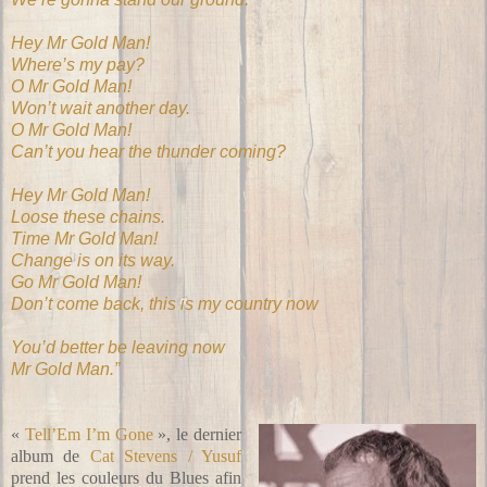
Hey Mr Gold Man!
Where’s my pay?
O Mr Gold Man!
Won’t wait another day.
O Mr Gold Man!
Can’t you hear the thunder coming?
Hey Mr Gold Man!
Loose these chains.
Time Mr Gold Man!
Change is on its way.
Go Mr Gold Man!
Don’t come back, this is my country now
You’d better be leaving now
Mr Gold Man.”
«
Tell’Em I’m Gone
», le dernier
album de
Cat Stevens / Yusuf
prend les couleurs du Blues afin