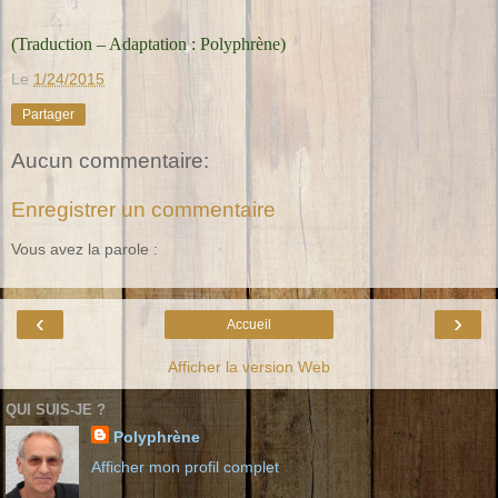
(Traduction – Adaptation : Polyphrène)
Le
1/24/2015
Partager
Aucun commentaire:
Enregistrer un commentaire
Vous avez la parole :
‹
›
Accueil
Afficher la version Web
QUI SUIS-JE ?
Polyphrène
Afficher mon profil complet