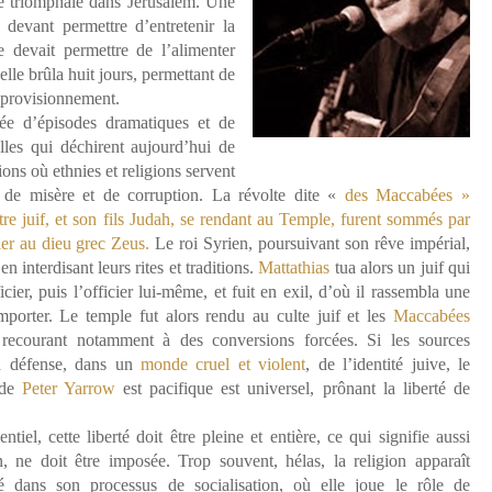
ée triomphale dans Jérusalem. Une
e devant permettre d’entretenir la
 devait permettre de l’alimenter
elle brûla huit jours, permettant de
pprovisionnement.
ée d’épisodes dramatiques et de
lles qui déchirent aujourd’hui de
ns où ethnies et religions servent
 de misère et de corruption. La révolte dite «
des Maccabées »
e juif, et son fils Judah, se rendant au Temple, furent sommés par
ier au dieu grec Zeus.
Le roi Syrien, poursuivant son rêve impérial,
s
en interdisant leurs rites et traditions.
Mattathias
tua alors un juif qui
icier, puis l’officier lui-même, et fuit en exil, d’où il rassembla une
emporter. Le temple fut alors rendu au culte juif et les
Maccabées
 recourant notamment à des conversions forcées. Si les sources
la défense, dans un
monde cruel et violent
, de l’identité juive, le
 de
Peter Yarrow
est pacifique est universel, prônant la liberté de
entiel, cette liberté doit être pleine et entière, ce qui signifie aussi
, ne doit être imposée. Trop souvent, hélas, la religion apparaît
 dans son processus de socialisation, où elle joue le rôle de