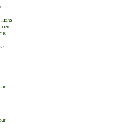
ur
 morts
r rien
cus
sse
our
our