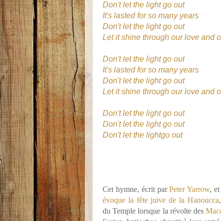
Don't let the light go out
It's lasted for so many years
Don't let the light go out
Let it shine through our love and o
Don't let the light go out
It's lasted for so many years
Don't let the light go out
Let it shine through our love and o
Don't let the light go out
Don't let the light go out
Don't let the lightgo out
Cet hymne, écrit par
Peter Yarrow
, e
évoque la fête juive de la Hanoucca
du Temple lorsque la révolte des
Mac