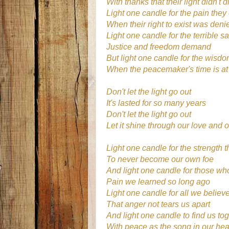
With thanks that their light didn't d
Light one candle for the pain the
When their right to exist was deni
Light one candle for the terrible sa
Justice and freedom demand
But light one candle for the wisd
When the peacemaker's time is a
Don't let the light go out
It's lasted for so many years
Don't let the light go out
Let it shine through our love and o
Light one candle for the strength 
To never become our own foe
And light one candle for those who
Pain we learned so long ago
Light one candle for all we believe
That anger not tears us apart
And light one candle to find us to
With peace as the song in our hea