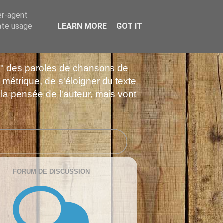
er-agent
rate usage
LEARN MORE
GOT IT
es" des paroles de chansons de
 métrique, de s'éloigner du texte
 la pensée de l'auteur, mais vont
FORUM DE DISCUSSION