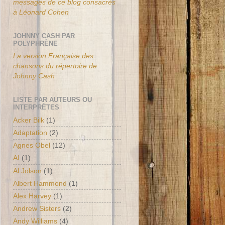
messages de ce blog consacrés
à Léonard Cohen
JOHNNY CASH PAR
POLYPHRÈNE
La version Française des
chansons du répertoire de
Johnny Cash
LISTE PAR AUTEURS OU
INTERPRÈTES
Acker Bilk
(1)
Adaptation
(2)
Agnes Obel
(12)
AI
(1)
Al Jolson
(1)
Albert Hammond
(1)
Alex Harvey
(1)
Andrew Sisters
(2)
Andy Williams
(4)