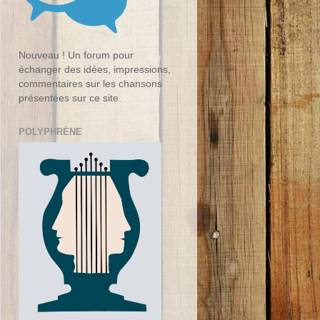
Nouveau ! Un forum pour
échanger des idées, impressions,
commentaires sur les chansons
présentées sur ce site.
POLYPHRÈNE