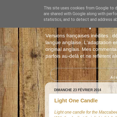
This site uses cookies from Google to de
are shared with Google along with perfo
statistics, and to detect and address a
Les Monophonie
Versions françaises inédites : 
langue anglaise. L'adaptation en
original anglais. Mes commentair
parfois au-delà et ne reflètent 
DIMANCHE 23 FÉVRIER 2014
Light One Candle
Light one candle for the Maccabee