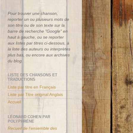
Pour trouver une chanson,
reporter un ou plusieurs mots de
son titre ou de son texte sur la
barre de recherche "Google" en
haut à gauche, ou se reporter
aux listes par titres ci-dessous, à
la liste des auteurs ou interprètes
plus bas, ou encore aux archives
du blog.
LISTE DES CHANSONS ET
TRADUCTIONS
Liste par titre en Français
Liste par Titre original Anglais
Accueil
LÉONARD COHEN PAR
POLYPHRÈNE
Recueil de l'ensemble des