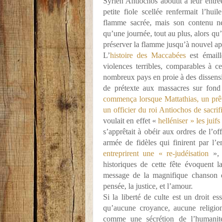
Syrien Antiochos aboutit à leur entr
petite fiole scellée renfermait l’huil
flamme sacrée, mais son contenu ne
qu’une journée, tout au plus, alors qu’
préserver la flamme jusqu’à nouvel a
L’
histoire des Maccabées
est émaill
violences terribles, comparables à ce
nombreux pays en proie à des dissensio
de prétexte aux massacres sur fond
commença lorsque Mattathias, un prêtr
un officier du roi Antiochos de sacrif
voulait en effet «
helléniser » les juif
s’apprêtait à obéir aux ordres de l’off
armée de fidèles qui finirent par l’
entreprirent une « re-judéisation
»,
historiques de cette fête évoquent 
message de la magnifique chanson
pensée, la justice, et l’amour.
Si la liberté de culte est un droit ess
qu’aucune croyance, aucune religion
comme une sécrétion de l’humanité