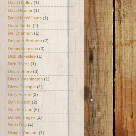
Dave Dudley
(1)
David Foster
(1)
David McWilliams
(1)
Dean Martin
(2)
Del Shannon
(1)
Delmore Brothers
(2)
Demis Roussos
(3)
Dick Blakeslee
(1)
Dick Rivers
(1)
Dinah Shore
(3)
Dinah Washington
(1)
Dizzy Gillespie
(1)
Dolly Parton
(3)
Don Gibson
(2)
Don McLean
(6)
Donald Fagen
(1)
Doris Day
(4)
Dwight Yoakam
(1)