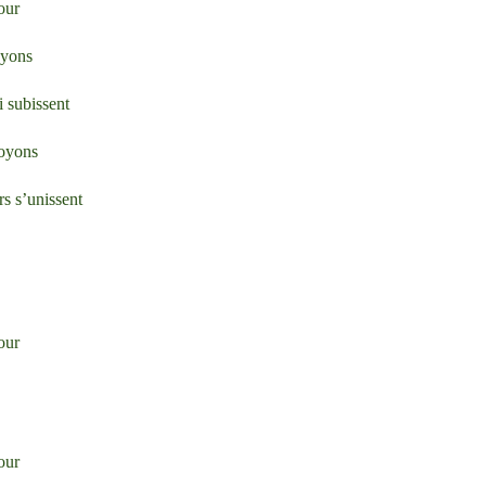
our
oyons
i subissent
royons
s s’unissent
our
our