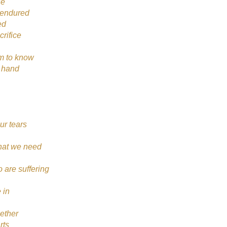
ie
y endured
ed
crifice
om to know
t hand
ur tears
that we need
 are suffering
 in
gether
rts