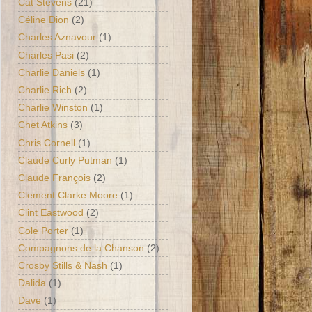
Cat Stevens
(21)
Céline Dion
(2)
Charles Aznavour
(1)
Charles Pasi
(2)
Charlie Daniels
(1)
Charlie Rich
(2)
Charlie Winston
(1)
Chet Atkins
(3)
Chris Cornell
(1)
Claude Curly Putman
(1)
Claude François
(2)
Clement Clarke Moore
(1)
Clint Eastwood
(2)
Cole Porter
(1)
Compagnons de la Chanson
(2)
Crosby Stills & Nash
(1)
Dalida
(1)
Dave
(1)