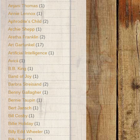
Anjani Thomas
(1)
Annie Lennox
(1)
Aphrodite's Child
(2)
Archie Shepp
(1)
Aretha Franklin
(2)
Art Garfunkel
(17)
Artificial Intelligence
(1)
Avicii
(1)
B.B. King
(1)
Band of Joy
(1)
Barbra Streisand
(2)
Benny Gallagher
(1)
Bernie Taupin
(1)
Bert Jansch
(1)
Bill Cosby
(1)
Billie Holiday
(1)
Billy Edd Wheeler
(1)
Billy Joel
(2)