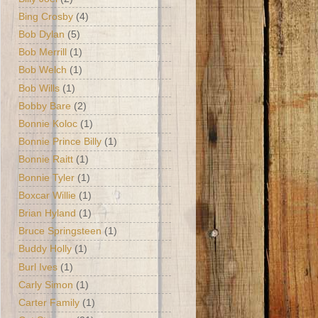
Bing Crosby
(4)
Bob Dylan
(5)
Bob Merrill
(1)
Bob Welch
(1)
Bob Wills
(1)
Bobby Bare
(2)
Bonnie Koloc
(1)
Bonnie Prince Billy
(1)
Bonnie Raitt
(1)
Bonnie Tyler
(1)
Boxcar Willie
(1)
Brian Hyland
(1)
Bruce Springsteen
(1)
Buddy Holly
(1)
Burl Ives
(1)
Carly Simon
(1)
Carter Family
(1)