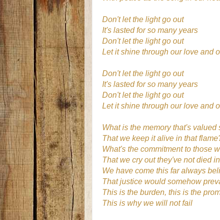
Don't let the light go out
It's lasted for so many years
Don't let the light go out
Let it shine through our love and o
Don't let the light go out
It's lasted for so many years
Don't let the light go out
Let it shine through our love and o
What is the memory that's valued 
That we keep it alive in that flame
What's the commitment to those 
That we cry out they've not died i
We have come this far always bel
That justice would somehow preva
This is the burden, this is the pro
This is why we will not fail