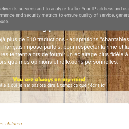
liver its services and to analyze traffic. Your IP address and us
rmance and security metrics to ensure quality of service, gene
buse.
s de Polyphrène
déjà plus de 510 traductions - adaptations "chantabl
 français impose parfois, pour respecter la rime et la
es tentent alors de fournir un éclairage plus fidèle à
alors que mes opinions et réflexions personnelles.
s' children