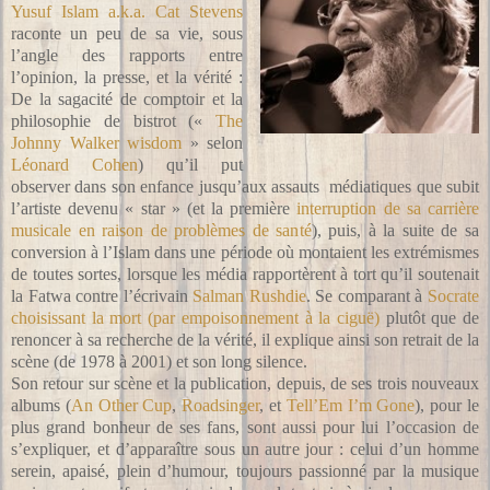
Yusuf Islam a.k.a. Cat Stevens
raconte un peu de sa vie, sous
l’angle des rapports entre
l’opinion, la presse, et la vérité :
De la sagacité de comptoir et la
philosophie de bistrot («
The
Johnny Walker wisdom
» selon
Léonard Cohen
) qu’il put
observer dans son enfance jusqu’aux assauts
médiatiques que subit
l’artiste devenu « star » (et la première
interruption de sa carrière
musicale en raison de problèmes de santé
), puis, à la suite de sa
conversion à l’Islam dans une période où montaient les extrémismes
de toutes sortes, lorsque les média rapportèrent à tort qu’il soutenait
la Fatwa contre l’écrivain
Salman Rushdie
. Se comparant à
Socrate
choisissant la mort (par empoisonnement à la ciguë)
plutôt que de
renoncer à sa recherche de la vérité, il explique ainsi son retrait de la
scène (de 1978 à 2001) et son long silence.
Son retour sur scène et la publication, depuis, de ses trois nouveaux
albums (
An Other Cup
,
Roadsinger
, et
Tell’Em I’m Gone
), pour le
plus grand bonheur de ses fans, sont aussi pour lui l’occasion de
s’expliquer, et d’apparaître sous un autre jour : celui d’un homme
serein, apaisé, plein d’humour, toujours passionné par la musique