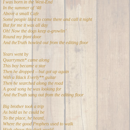
I was born in the West-End
In the summer of ’48
Above a small Cafe
Some people liked to come there and call it night
But for me it was all day
Oh! Now the dogs keep a-growlin’
Round my front door
And theTruth howled out from the editing floor
Years went by
Quarrymen* came along
This boy became a star
Then he dropped – but got up again
With a Black Everly** guitar
Then he searched along the road
A good song he was looking for
And theTruth sang out from the editing floor
Big brother took a trip
As bold as he could be
To the place, he heard,
Where the good Prophets used to walk
High above this dark world