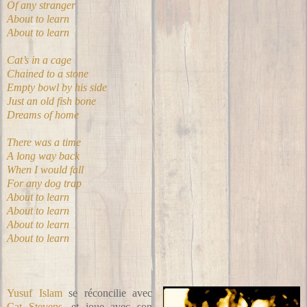
Of any stranger
About to learn
About to learn
Cat’s in a cage
Chained to a stone
Empty bowl by his side
Just an old fish bone
Dreams of home
There was a time
A long way back
When I would fall
For any dog trap
About to learn
About to learn
About to learn
About to learn
Yusuf Islam
se réconcilie avec
Cat Stevens
, et joue avec son