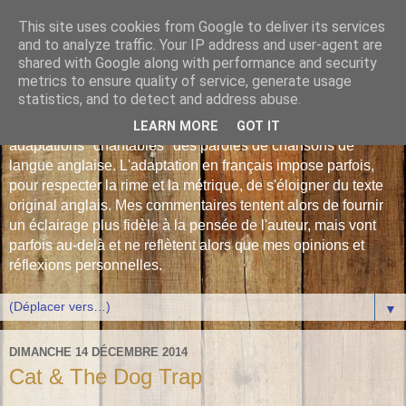
This site uses cookies from Google to deliver its services
Les Monophonies de
and to analyze traffic. Your IP address and user-agent are
shared with Google along with performance and security
Polyphrène
metrics to ensure quality of service, generate usage
statistics, and to detect and address abuse.
Versions françaises inédites : déjà plus de 510 traductions -
LEARN MORE
GOT IT
adaptations "chantables" des paroles de chansons de
langue anglaise. L'adaptation en français impose parfois,
pour respecter la rime et la métrique, de s'éloigner du texte
original anglais. Mes commentaires tentent alors de fournir
un éclairage plus fidèle à la pensée de l'auteur, mais vont
parfois au-delà et ne reflètent alors que mes opinions et
réflexions personnelles.
▼
DIMANCHE 14 DÉCEMBRE 2014
Cat & The Dog Trap