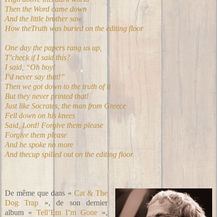
Then the Word came down
And the little brother saw
How theTruth was buried on the editing floor
One day the papers rang us up,
T’check if I said this?
I said, “Oh boy!
I’d never say that!”
Then we got down to the truth of it
But they never printed that!
Just like Socrates, the man from Greece
Fell down on his knees
Said, Lord! Forgive them please
Forgive them please
And he spoke no more
And thecup spilled out on the editing floor
De même que dans «
Cat & The
Dog Trap
», de son dernier
album «
Tell’Em I’m Gone
»,