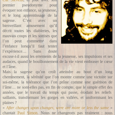
premier pseudonyme pour
évoquer son enfance, sa jeunesse,
et le long apprentissage de la
sagesse. C’est avec un
bienveillant amusement qu’il
décrit toutes les diableries, les
mauvais coups et les sottises que
l’on peut commettre dans
l’enfance lorsqu’il faut tenter
l’expérience… Sans doute
excuse-t-il aussi les errements de la jeunesse, ses impulsions et ses
audaces, quand le bouillonnement de la vie vient embraser le cœur
et l’âme.
Mais la sagesse qu’on croît atteindre au bout d’un long
cheminement, la sérénité que l’on montre comme une victoire sur
soi-même, la tolérance que l’on prône comme une guérison de
l’âme… ne sont-elles pas, en fin de compte, que le simple effet des
années, que le travail du temps qui passe, érodant les reliefs
saillants, transformant les gorges en vallées, et uniformisant les
plaines ?
«
After changes upon changes, were are more or less the same
»
chantait
Paul Simon
. Nous ne changeons pas vraiment : nous