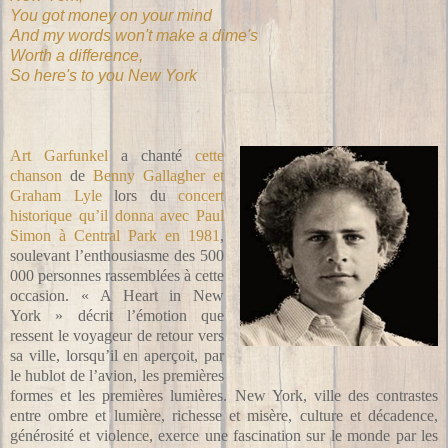
You got money on your mind
And my words won't make a dime's
Worth a difference,
So here's to you New York
Art Garfunkel
a chanté
cette
chanson
de
Benny Gallagher et
Graham Lyle
lors du
concert
historique qu’il donna avec Paul
Simon à Central Park en 1981
,
soulevant l’enthousiasme des 500
000 personnes rassemblées à cette
occasion. « A Heart in New
York » décrit l’émotion que
ressent le voyageur de retour vers
sa ville, lorsqu’il en aperçoit, par
le hublot de l’avion, les premières
formes et les premières lumières. New York, ville des contrastes
entre ombre et lumière, richesse et misère, culture et décadence,
générosité et violence, exerce une fascination sur le monde par les