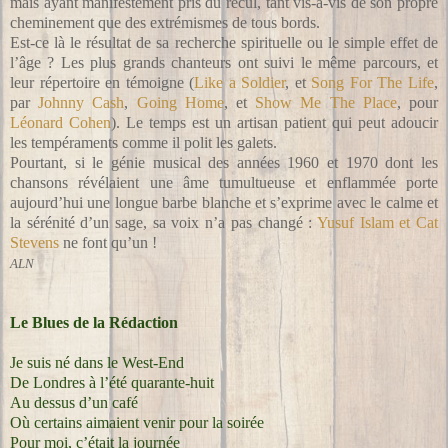
mais ayant manifestement pris du recul, tant vis-à-vis de son propre
cheminement que des extrémismes de tous bords.
Est-ce là le résultat de sa recherche spirituelle ou le simple effet de
l’âge ? Les plus grands chanteurs ont suivi le même parcours, et
leur répertoire en témoigne (
Like a Soldier
, et
Song For The Life
,
par
Johnny Cash
,
Going Home
, et
Show Me The Place
, pour
Léonard Cohen
). Le temps est un artisan patient qui peut adoucir
les tempéraments comme il polit les galets.
Pourtant, si le génie musical des années 1960 et 1970 dont les
chansons révélaient une âme tumultueuse et enflammée porte
aujourd’hui une longue barbe blanche et s’exprime avec le calme et
la sérénité d’un sage, sa voix n’a pas changé :
Yusuf Islam et Cat
Stevens
ne font qu’un !
ALN
Le Blues de la Rédaction
Je suis né dans le West-End
De Londres à l’été quarante-huit
Au dessus d’un café
Où certains aimaient venir pour la soirée
Pour moi, c’était la journée