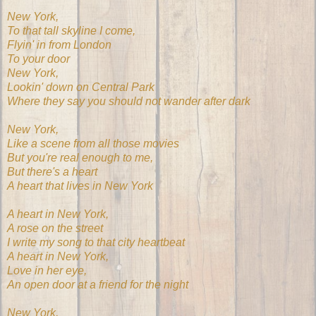
New York,
To that tall skyline I come,
Flyin' in from London
To your door
New York,
Lookin' down on Central Park
Where they say you should not wander after dark
New York,
Like a scene from all those movies
But you're real enough to me,
But there's a heart
A heart that lives in New York
A heart in New York,
A rose on the street
I write my song to that city heartbeat
A heart in New York,
Love in her eye,
An open door at a friend for the night
New York,