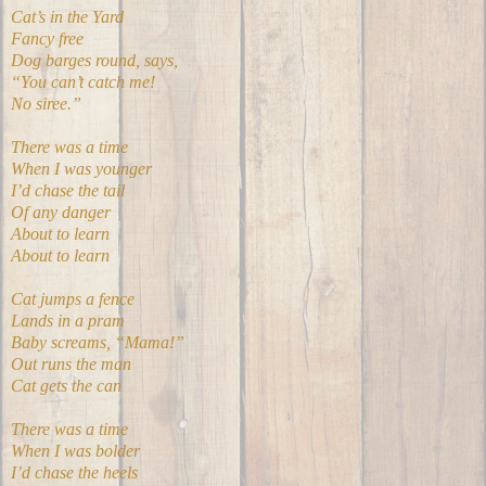
Cat’s in the Yard
Fancy free
Dog barges round, says,
“You can’t catch me!
No siree.”
There was a time
When I was younger
I’d chase the tail
Of any danger
About to learn
About to learn
Cat jumps a fence
Lands in a pram
Baby screams, “Mama!”
Out runs the man
Cat gets the can
There was a time
When I was bolder
I’d chase the heels