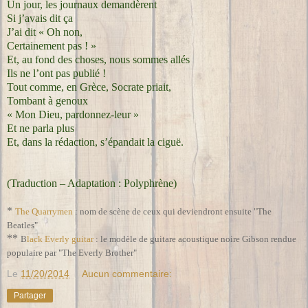
Un jour, les journaux demandèrent
Si j’avais dit ça
J’ai dit « Oh non,
Certainement pas ! »
Et, au fond des choses, nous sommes allés
Ils ne l’ont pas publié !
Tout comme, en Grèce, Socrate priait,
Tombant à genoux
« Mon Dieu, pardonnez-leur »
Et ne parla plus
Et, dans la rédaction, s’épandait la ciguë.
(Traduction – Adaptation : Polyphrène)
*
The Quarrymen
: nom de scène de ceux qui deviendront ensuite "The
Beatles"
**
B
lack Everly guitar
: le modèle de guitare acoustique noire Gibson rendue
populaire par "The Everly Brother"
Le
11/20/2014
Aucun commentaire:
Partager