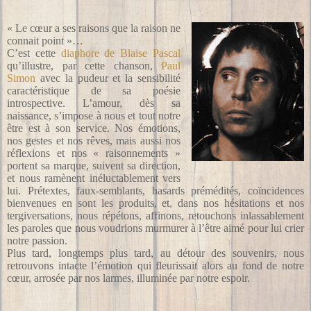
« Le cœur a ses raisons que la raison ne
connait point »…
C’est cette
diaphore de Blaise Pascal
qu’illustre, par cette chanson,
Paul
Simon
avec la pudeur et la sensibilité
caractéristique de sa poésie
introspective. L’amour, dès sa
naissance, s’impose à nous et tout notre
être est à son service. Nos émotions,
nos gestes et nos rêves, mais aussi nos
réflexions et nos « raisonnements »
portent sa marque, suivent sa direction,
et nous ramènent inéluctablement vers
lui. Prétextes, faux-semblants, hasards prémédités, coïncidences
bienvenues en sont les produits, et, dans nos hésitations et nos
tergiversations, nous répétons, affinons, retouchons inlassablement
les paroles que nous voudrions murmurer à l’être aimé pour lui crier
notre passion.
Plus tard, longtemps plus tard, au détour des souvenirs, nous
retrouvons intacte l’émotion qui fleurissait alors au fond de notre
cœur, arrosée par nos larmes, illuminée par notre espoir.