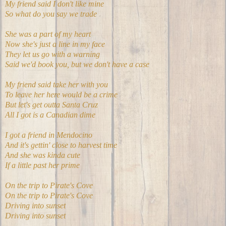
My friend said I don't like mine
So what do you say we trade
She was a part of my heart
Now she's just a line in my face
They let us go with a warning
Said we'd book you, but we don't have a case
My friend said take her with you
To leave her here would be a crime
But let's get outta Santa Cruz
All I got is a Canadian dime
I got a friend in Mendocino
And it's gettin' close to harvest time
And she was kinda cute
If a little past her prime
On the trip to Pirate's Cove
On the trip to Pirate's Cove
Driving into sunset
Driving into sunset