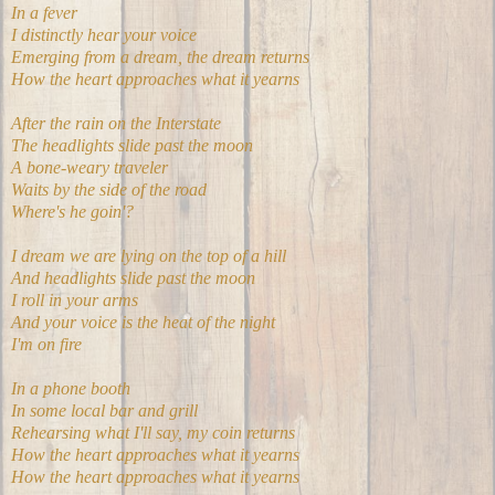
In a fever
I distinctly hear your voice
Emerging from a dream, the dream returns
How the heart approaches what it yearns
After the rain on the Interstate
The headlights slide past the moon
A bone-weary traveler
Waits by the side of the road
Where's he goin'?
I dream we are lying on the top of a hill
And headlights slide past the moon
I roll in your arms
And your voice is the heat of the night
I'm on fire
In a phone booth
In some local bar and grill
Rehearsing what I'll say, my coin returns
How the heart approaches what it yearns
How the heart approaches what it yearns