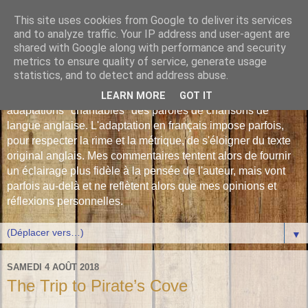
This site uses cookies from Google to deliver its services
Les Monophonies de
and to analyze traffic. Your IP address and user-agent are
shared with Google along with performance and security
Polyphrène
metrics to ensure quality of service, generate usage
statistics, and to detect and address abuse.
Versions françaises inédites : déjà plus de 510 traductions -
LEARN MORE
GOT IT
adaptations "chantables" des paroles de chansons de
langue anglaise. L'adaptation en français impose parfois,
pour respecter la rime et la métrique, de s'éloigner du texte
original anglais. Mes commentaires tentent alors de fournir
un éclairage plus fidèle à la pensée de l'auteur, mais vont
parfois au-delà et ne reflètent alors que mes opinions et
réflexions personnelles.
▼
SAMEDI 4 AOÛT 2018
The Trip to Pirate’s Cove