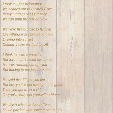
I took my few belongings
We headed out to Pirate's Cove
In my buddy's old Defender
We ran until the gas got low
We were flying close to heaven
Everything was starting to glow
Driving into sunset
Rolling 'cause we had to roll
I think he was a preacher
But lord I can't recall his name
He was running out of wind
But talking to me just the same
He said five I'll get you ten
But boy you've got to stay in the game
Yeah you got to let it ride
Or you've only got yourself to blame
We lost a wheel in Santa Cruz
So we partied with some motel maids