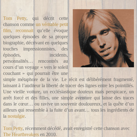
Tom Petty
, qui décrit cette
chanson comme
un véritable petit
film
,
reconnait
qu’elle évoque
quelques épisodes de sa propre
biographie, décrivant en quelques
touches impressionnistes, des
épisodes, incidents,
personnalités… rencontrés au
cours d’un voyage « vers le soleil
couchant » qui pourrait être une
simple métaphore de la vie. Le récit est délibérément fragmenté,
laissant à l’auditeur la liberté de tracer des lignes entre les pointillés.
Une vieille voiture, un ecclésiastique douteux mais perspicace, un
arrêt forcé et des filles, une simple aventure qui laisse des traces
dans le cœur… ou ravive un souvenir douloureux, et la quête d’un
ailleurs qui ressemble à la fuite d’un avant… tous les ingrédients de
la
nostalgie
.
Tom Petty
, récemment décédé, avait enregistré cette chanson avec
The Heartbreakers
en 2010.