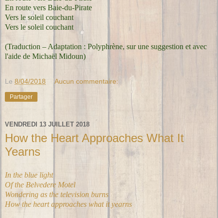
En route vers Baie-du-Pirate
Vers le soleil couchant
Vers le soleil couchant
(Traduction – Adaptation : Polyphrène,
sur une suggestion et avec
l'aide de Michaël Midoun
)
Le
8/04/2018
Aucun commentaire:
Partager
VENDREDI 13 JUILLET 2018
How the Heart Approaches What It
Yearns
In the blue light
Of the Belvedere Motel
Wondering as the television burns
How the heart approaches what it yearns