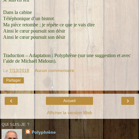
Dans la cabine
Téléphonique d’un bistrot
Ma pièce retombe ; je répète ce que je vais dire
Ainsi le cœur poursuit son désir
Ainsi le cœur poursuit son désir
Traduction – Adaptation : Polyphrène (sur une suggestion et avec
l’aide de Michaël Midoun).
Le
7/13/2018
Aucun commentaire:
Partager
‹
›
Accueil
Afficher la version Web
QUI SUIS-JE ?
Polyphrène