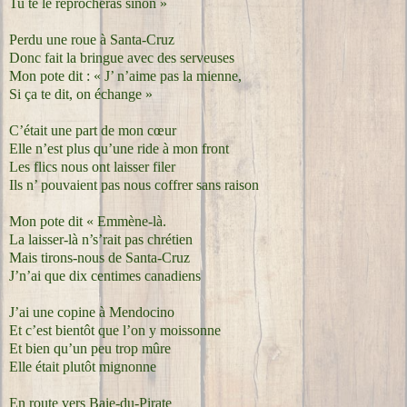
Tu te le reprocheras sinon »
Perdu une roue à Santa-Cruz
Donc fait la bringue avec des serveuses
Mon pote dit : « J’ n’aime pas la mienne,
Si ça te dit, on échange »
C’était une part de mon cœur
Elle n’est plus qu’une ride à mon front
Les flics nous ont laisser filer
Ils n’ pouvaient pas nous coffrer sans raison
Mon pote dit « Emmène-là.
La laisser-là n’s’rait pas chrétien
Mais tirons-nous de Santa-Cruz
J’n’ai que dix centimes canadiens
J’ai une copine à Mendocino
Et c’est bientôt que l’on y moissonne
Et bien qu’un peu trop mûre
Elle était plutôt mignonne
En route vers Baie-du-Pirate