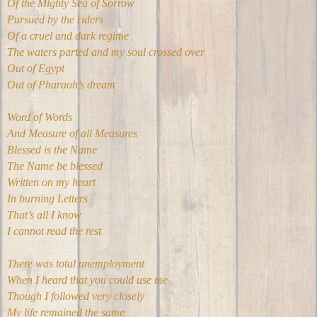
Of the Mighty Sea of Sorrow
Pursued by the riders
Of a cruel and dark regime
The waters parted and my soul crossed over
Out of Egypt
Out of Pharaoh’s dream
Word of Words
And Measure of all Measures
Blessed is the Name
The Name be blessed
Written on my heart
In burning Letters
That’s all I know
I cannot read the rest
There was total unemployment
When I heard that you could use me
Though I followed very closely
My life remained the same