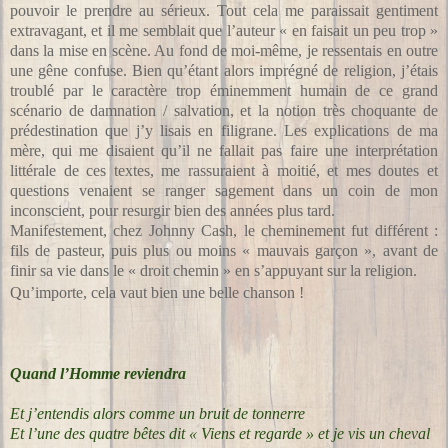
pouvoir le prendre au sérieux. Tout cela me paraissait gentiment
extravagant, et il me semblait que l’auteur « en faisait un peu trop »
dans la mise en scène. Au fond de moi-même, je ressentais en outre
une gêne confuse. Bien qu’étant alors imprégné de religion, j’étais
troublé par le caractère trop éminemment humain de ce grand
scénario de damnation / salvation, et la notion très choquante de
prédestination que j’y lisais en filigrane. Les explications de ma
mère, qui me disaient qu’il ne fallait pas faire une interprétation
littérale de ces textes, me rassuraient à moitié, et mes doutes et
questions venaient se ranger sagement dans un coin de mon
inconscient, pour resurgir bien des années plus tard.
Manifestement, chez Johnny Cash, le cheminement fut différent :
fils de pasteur, puis plus ou moins « mauvais garçon », avant de
finir sa vie dans le « droit chemin » en s’appuyant sur la religion.
Qu’importe, cela vaut bien une belle chanson !
Quand l’Homme reviendra
Et j’entendis alors comme un bruit de tonnerre
Et l’une des quatre bêtes dit « Viens et regarde » et je vis un cheval