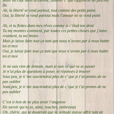
Boire un café dans la cuisine, allumer c’ qui rapproche un peu ma
fin
Ah, la liberté se vend partout, tout comme des petits pains
Oui, la liberté se vend partout mais l’amour ne se vend point
Ah, et tu flottes dans mes rêves comme si c’était ton droit
Tu me montres comment, par toutes ces petites choses que j’aime
vraiment, tu me broies
Mais je laisse faire tout ça tant que nous n’avons par à nous battre
toi et moi
Oui, je laisse faire tout ça tant que nous n’avons par à nous battre
toi et moi
Je ne sais rien de demain, mais je sais ce qui va se passer
Je n’ai plus de questions à poser, ni réponses à trouver
Sous peu, je n’ me souviendrai plus de c’ que je t’ai promis de ne
pas oublier
Sous peu, je n’ me souviendrai plus de c’ que je t’ai promis de ne
pas oublier
C’est si bon de ne plus avoir l’angoisse
De savoir qui tu as, aime, touches, embrasses
Oh, chérie, qui se douterait que la solitude puisse offrir tant de