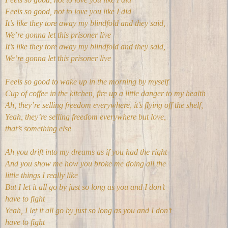
Feels so good, not to love you like I did
It’s like they tore away my blindfold and they said,
We’re gonna let this prisoner live
It’s like they tore away my blindfold and they said,
We’re gonna let this prisoner live
Feels so good to wake up in the morning by myself
Cup of coffee in the kitchen, fire up a little danger to my health
Ah, they’re selling freedom everywhere, it’s flying off the shelf,
Yeah, they’re selling freedom everywhere but love,
that’s something else
Ah you drift into my dreams as if you had the right
And you show me how you broke me doing all the
little things I really like
But I let it all go by just so long as you and I don’t
have to fight
Yeah, I let it all go by just so long as you and I don’t
have to fight