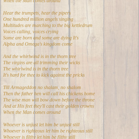
When the Man comes around
Hear the trumpets, hear the pipers
One hundred million angels singing
Multitudes are marching to the big kettledrum
Voices calling, voices crying
Some are born and some are dying It's
Alpha and Omega's kingdom come
And the whirlwind is in the thorn tree
The virgins are all trimming their wicks
The whirlwind is in the thorn tree
It's hard for thee to kick against the pricks
Till Armageddon no shalam, no shalom
Then the father hen will call his chickens home
The wise man will bow down before the throne
And at His feet they'll cast their golden crowns
When the Man comes around
Whoever is unjust let him be unjust still
Whoever is righteous let him be righteous still
Whoever is filthy let him be filthy still