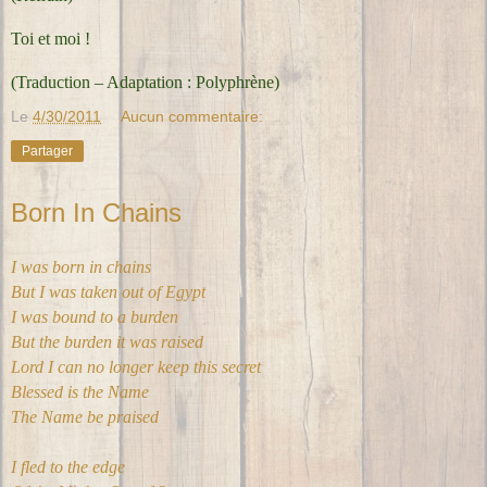
Toi et moi !
(Traduction – Adaptation : Polyphrène)
Le
4/30/2011
Aucun commentaire:
Partager
Born In Chains
I was born in chains
But I was taken out of Egypt
I was bound to a burden
But the burden it was raised
Lord I can no longer keep this secret
Blessed is the Name
The Name be praised
I fled to the edge