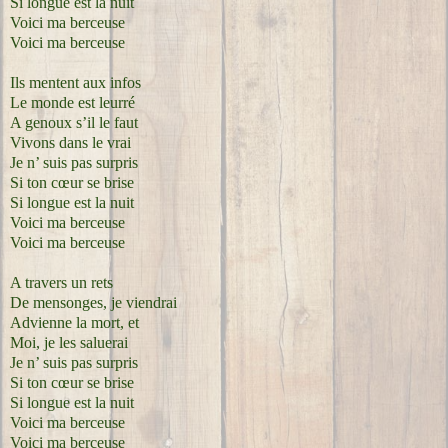
Si longue est la nuit
Voici ma berceuse
Voici ma berceuse
Ils mentent aux infos
Le monde est leurré
A genoux s’il le faut
Vivons dans le vrai
Je n’ suis pas surpris
Si ton cœur se brise
Si longue est la nuit
Voici ma berceuse
Voici ma berceuse
A travers un rets
De mensonges, je viendrai
Advienne la mort, et
Moi, je les saluerai
Je n’ suis pas surpris
Si ton cœur se brise
Si longue est la nuit
Voici ma berceuse
Voici ma berceuse