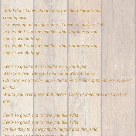
Well I don’t know about tomorrow but I know what’s
coming next
I’ve used up all my questions; I have no answers left
In a while I won’t remember what I promised you
I never would forget
In a while I won’t remember what I promised you
I never would forget
Feels so good not to wonder who you’ll get
Who you love, who you touch and who you kiss
Oh baby, who’d ever guess that there’s a side of loneliness as sweet
as this
Would you ever guess that there’s a side of loneliness as sweet as
this
Feels so good, not to love you like I did
Feels so good, not to love you like I did
It’s like they tore away my blindfold and they said,