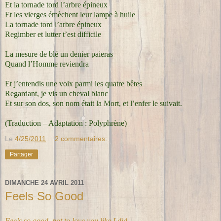
Et la tornade tord l’arbre épineux
Et les vierges émèchent leur lampe à huile
La tornade tord l’arbre épineux
Regimber et lutter t’est difficile
La mesure de blé un denier paieras
Quand l’Homme reviendra
Et j’entendis une voix parmi les quatre bêtes
Regardant, je vis un cheval blanc
Et sur son dos, son nom était la Mort, et l’enfer le suivait.
(Traduction – Adaptation : Polyphrène)
Le
4/25/2011
2 commentaires:
Partager
DIMANCHE 24 AVRIL 2011
Feels So Good
Feels so good, not to love you like I did