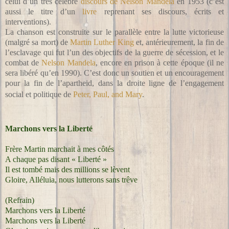
celui d’un très célèbre
discours de Nelson Mandela
en 1953 (c’est
aussi le titre d’un
livre
reprenant ses discours, écrits et
interventions).
La chanson est construite sur le parallèle entre la lutte victorieuse
(malgré sa mort) de
Martin Luther King
et, antérieurement, la fin de
l’esclavage qui fut l’un des objectifs de la guerre de sécession, et le
combat de
Nelson Mandela
, encore en prison à cette époque (il ne
sera libéré qu’en 1990). C’est donc un soutien et un encouragement
pour la fin de l’apartheid, dans la droite ligne de l’engagement
social et politique de
Peter, Paul, and Mary
.
Marchons vers la Liberté
Frère Martin marchait à mes côtés
A chaque pas disant « Liberté »
Il est tombé mais des millions se lèvent
Gloire, Alléluia, nous lutterons sans trêve
(Refrain)
Marchons vers la Liberté
Marchons vers la Liberté