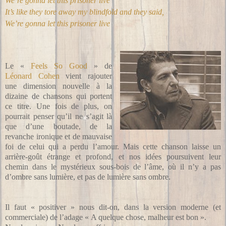
We’re gonna let this prisoner live
It’s like they tore away my blindfold and they said,
We’re gonna let this prisoner live
Le «
Feels So Good
» de
Léonard Cohen
vient rajouter
une dimension nouvelle à la
dizaine de chansons qui portent
ce titre. Une fois de plus, on
pourrait penser qu’il ne s’agit là
que d’une boutade, de la
revanche ironique et de mauvaise
foi de celui qui a perdu l’amour. Mais cette chanson laisse un
arrière-goût étrange et profond, et nos idées poursuivent leur
chemin dans le mystérieux sous-bois de l’âme, où il n’y a pas
d’ombre sans lumière, et pas de lumière sans ombre.
Il faut « positiver » nous dit-on, dans la version moderne (et
commerciale) de l’adage « A quelque chose, malheur est bon ».