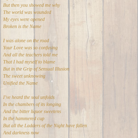
But then you showed me why
The world was wounded
My eyes were opened
Broken is the Name
I was alone on the road
Your Love was so confusing
And all the teachers told me
That I had myself to blame
But in the Grip of Sensual Illusion
The sweet unknowing
Unified the Name
I’ve heard the soul unfolds
In the chambers of its longing
And the bitter liquor sweetens
In the hammered cup
But all the Ladders of the Night have fallen
And darkness now