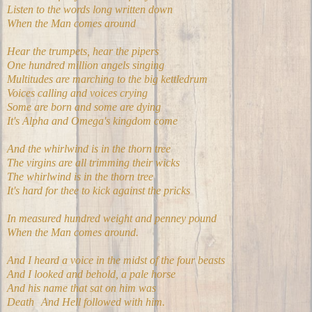
Listen to the words long written down
When the Man comes around
Hear the trumpets, hear the pipers
One hundred million angels singing
Multitudes are marching to the big kettledrum
Voices calling and voices crying
Some are born and some are dying
It's Alpha and Omega's kingdom come
And the whirlwind is in the thorn tree
The virgins are all trimming their wicks
The whirlwind is in the thorn tree
It's hard for thee to kick against the pricks
In measured hundred weight and penney pound
When the Man comes around.
And I heard a voice in the midst of the four beasts
And I looked and behold, a pale horse
And his name that sat on him was
Death And Hell followed with him.