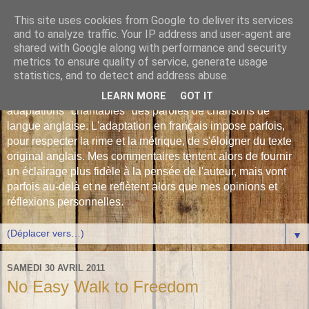
This site uses cookies from Google to deliver its services
Les Monophonies de
and to analyze traffic. Your IP address and user-agent are
shared with Google along with performance and security
Polyphrène
metrics to ensure quality of service, generate usage
statistics, and to detect and address abuse.
Versions françaises inédites : déjà plus de 510 traductions -
LEARN MORE
GOT IT
adaptations "chantables" des paroles de chansons de
langue anglaise. L'adaptation en français impose parfois,
pour respecter la rime et la métrique, de s'éloigner du texte
original anglais. Mes commentaires tentent alors de fournir
un éclairage plus fidèle à la pensée de l'auteur, mais vont
parfois au-delà et ne reflètent alors que mes opinions et
réflexions personnelles.
▼
SAMEDI 30 AVRIL 2011
No Easy Walk to Freedom