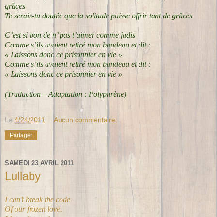
grâces
Te serais-tu doutée que la solitude puisse offrir tant de grâces
C’est si bon de n’ pas t’aimer comme jadis
Comme s’ils avaient retiré mon bandeau et dit :
« Laissons donc ce prisonnier en vie »
Comme s’ils avaient retiré mon bandeau et dit :
« Laissons donc ce prisonnier en vie »
(Traduction – Adaptation : Polyphrène)
Le
4/24/2011
Aucun commentaire:
Partager
SAMEDI 23 AVRIL 2011
Lullaby
I can’t break the code
Of our frozen love.