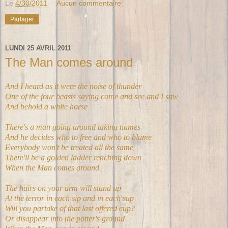
Le
4/30/2011
Aucun commentaire:
Partager
LUNDI 25 AVRIL 2011
The Man comes around
And I heard as it were the noise of thunder
One of the four beasts saying come and see and I saw
And behold a white horse
There's a man going around taking names
And he decides who to free and who to blame
Everybody won't be treated all the same
There'll be a golden ladder reaching down
When the Man comes around
The hairs on your arm will stand up
At the terror in each sip and in each sup
Will you partake of that last offered cup?
Or disappear into the potter's ground