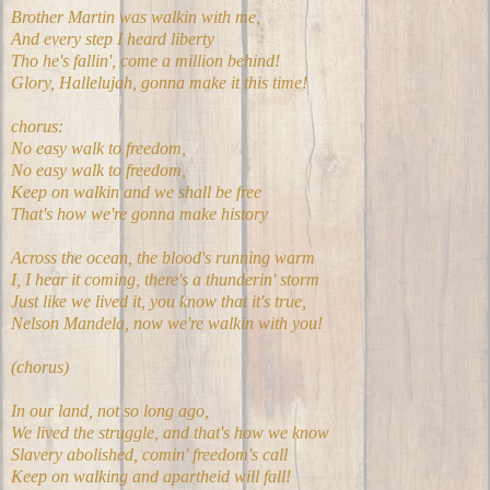
Brother Martin was walkin with me,
And every step I heard liberty
Tho he's fallin', come a million behind!
Glory, Hallelujah, gonna make it this time!
chorus:
No easy walk to freedom,
No easy walk to freedom,
Keep on walkin and we shall be free
That's how we're gonna make history
Across the ocean, the blood's running warm
I, I hear it coming, there's a thunderin' storm
Just like we lived it, you know that it's true,
Nelson Mandela, now we're walkin with you!
(chorus)
In our land, not so long ago,
We lived the struggle, and that's how we know
Slavery abolished, comin' freedom's call
Keep on walking and apartheid will fall!