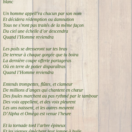
blanc
Un homme appell’ra chacun par son nom
Et décidera rédemption ou damnation
Tous ne s’ront pas traités de la même façon
Du ciel une échelle d’or descendra
Quand l’Homme reviendra
Les poils se dresseront sur tes bras
De terreur à chaque gorgée que tu boira
La dernière coupe offerte partageras
Où en terre de potier disparaîtras
Quand l’Homme reviendra
Entends trompettes, flûtes, et clameur
De millions d’anges qui chantent en chœur
Des foules marchent au pas rythmé par le tambour
Des voix appellent, et des voix pleurent
Les uns naissent, et les autres meurent
D’Alpha et Oméga est venue l’heure
Et la tornade tord l’arbre épineux
Et les vierges émèchent leur lampe à huile