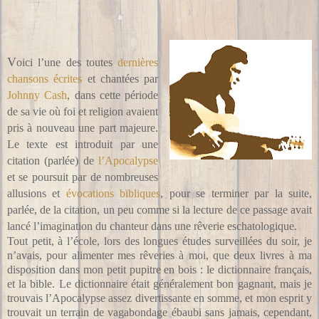
V
oici l’une des toutes
dernières
chansons écrites
et chantées par
Johnny Cash
, dans cette période
de sa vie où foi et religion avaient
pris à nouveau une part majeure.
Le texte est introduit par une
citation (parlée) de
l’Apocalypse
et se poursuit par de nombreuses
allusions et
évocations bibliques
, pour se terminer par la suite,
parlée, de la citation, un peu comme si la lecture de ce passage avait
lancé l’imagination du chanteur dans une rêverie eschatologique.
Tout petit, à l’école, lors des longues études surveillées du soir, je
n’avais, pour alimenter mes rêveries à moi, que deux livres à ma
disposition dans mon petit pupitre en bois : le dictionnaire français,
et la bible. Le dictionnaire était généralement bon gagnant, mais je
trouvais l’Apocalypse assez divertissante en somme, et mon esprit y
trouvait un terrain de vagabondage ébaubi sans jamais, cependant,