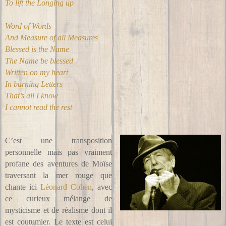
To lift the Longing up
Word of Words
And Measure of all Measures
Blessed is the Name
The Name be blessed
Written on my heart
In burning Letters
That’s all I know
I cannot read the rest
C’est une transposition
personnelle mais pas vraiment
profane des aventures de Moïse
traversant la mer rouge que
chante ici
Léonard Cohen
, avec
ce curieux mélange de
mysticisme et de réalisme dont il
est coutumier. Le texte est celui