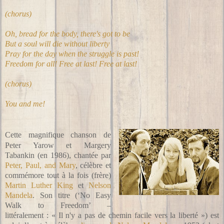
(chorus)
Oh, bread for the body, there's got to be
But a soul will die without liberty
Pray for the day when the struggle is past!
Freedom for all! Free at last! Free at last!
(chorus)
You and me!
Cette magnifique chanson de
Peter Yarow et Margery
Tabankin (en 1986), chantée par
Peter, Paul, and Mary
, célèbre et
commémore tout à la fois (frère)
Martin Luther King
et
Nelson
Mandel
a
. Son titre (‘No Easy
Walk to Freedom’ –
littéralement : « Il n'y a pas de chemin facile vers la liberté ») est