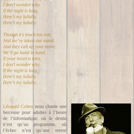
I don’t wonder why.
If the night is long,
Here’s my lullaby.
Here’s my lullaby.
Though it’s much too late,
And we’ve taken our stand.
And they call up your name,
We’ll go hand in hand.
If your heart is torn,
I don’t wonder why.
If the night is long,
Here’s my lullaby.
Here’s my lullaby.
Léonard Cohen
nous chante une
berceuse pour adultes à l’heure
de l’informatique, où le destin
n’est qu’un programme, où
l’échec n’est qu’une erreur