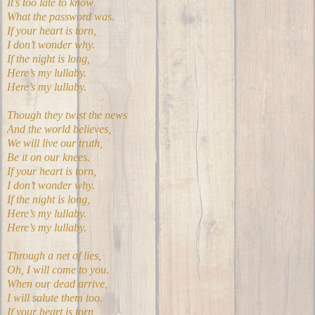
It’s too late to know
What the password was.
If your heart is torn,
I don’t wonder why.
If the night is long,
Here’s my lullaby.
Here’s my lullaby.
Though they twist the news
And the world believes,
We will live our truth,
Be it on our knees.
If your heart is torn,
I don’t wonder why.
If the night is long,
Here’s my lullaby.
Here’s my lullaby.
Through a net of lies,
Oh, I will come to you.
When our dead arrive,
I will salute them too.
If your heart is torn,