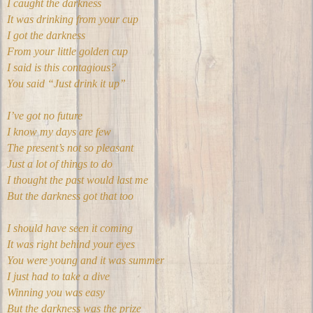
I caught the darkness
It was drinking from your cup
I got the darkness
From your little golden cup
I said is this contagious?
You said “Just drink it up”
I’ve got no future
I know my days are few
The present’s not so pleasant
Just a lot of things to do
I thought the past would last me
But the darkness got that too
I should have seen it coming
It was right behind your eyes
You were young and it was summer
I just had to take a dive
Winning you was easy
But the darkness was the prize