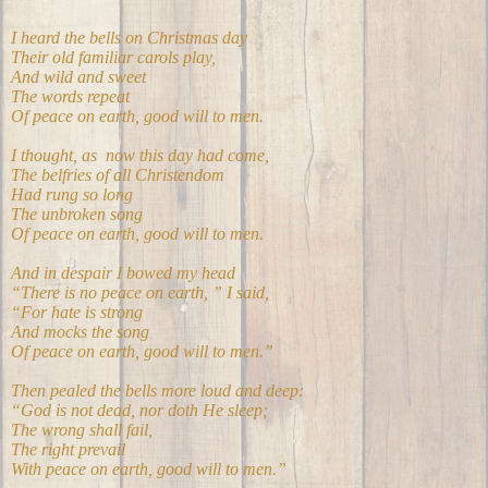
I heard the bells on Christmas day
Their old familiar carols play,
And wild and sweet
The words repeat
Of peace on earth, good will to men.
I thought, as
now this day had come,
The belfries of all Christendom
Had rung so long
The unbroken song
Of peace on earth, good will to men.
And in despair I bowed my head
“There is no peace on earth, ” I said,
“For hate is strong
And mocks the song
Of peace on earth, good will to men.”
Then pealed the bells more loud and deep:
“God is not dead, nor doth He sleep;
The wrong shall fail,
The right prevail
With peace on earth, good will to men.”