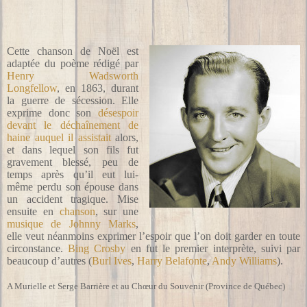
Cette chanson de Noël est
adaptée du poème rédigé par
Henry Wadsworth
Longfellow
, en 1863, durant
la guerre de sécession. Elle
exprime donc son
désespoir
devant le déchaînement de
haine auquel il assistait
alors,
et dans lequel son fils fut
gravement blessé, peu de
temps après qu’il eut lui-
même perdu son épouse dans
un accident tragique. Mise
ensuite en
chanson
, sur une
musique de Johnny Marks
,
elle veut néanmoins exprimer l’espoir que l’on doit garder en toute
circonstance.
Bing Crosby
en fut le premier interprète, suivi par
beaucoup d’autres (
Burl Ives
,
Harry Belafonte
,
Andy Williams
).
A Murielle et Serge Barrière et au Chœur du Souvenir (Province de Québec)