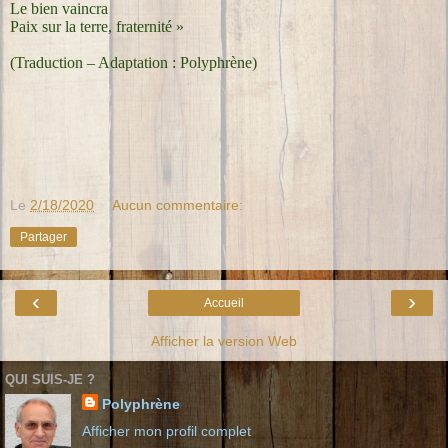
Le bien vaincra
Paix sur la terre, fraternité »
(Traduction – Adaptation : Polyphrène)
Le
2/18/2020
Aucun commentaire:
Partager
‹
›
Accueil
Afficher la version Web
QUI SUIS-JE ?
Polyphrène
Afficher mon profil complet