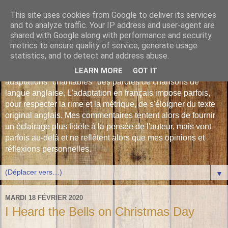
This site uses cookies from Google to deliver its services
Les Monophonies de
and to analyze traffic. Your IP address and user-agent are
shared with Google along with performance and security
Polyphrène
metrics to ensure quality of service, generate usage
statistics, and to detect and address abuse.
Versions françaises inédites : déjà plus de 510 traductions -
LEARN MORE
GOT IT
adaptations "chantables" des paroles de chansons de
langue anglaise. L'adaptation en français impose parfois,
pour respecter la rime et la métrique, de s'éloigner du texte
original anglais. Mes commentaires tentent alors de fournir
un éclairage plus fidèle à la pensée de l'auteur, mais vont
parfois au-delà et ne reflètent alors que mes opinions et
réflexions personnelles.
▼
MARDI 18 FÉVRIER 2020
I Heard the Bells on Christmas Day