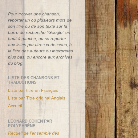
Pour trouver une chanson,
reporter un ou plusieurs mots de
son titre ou de son texte sur la
barre de recherche "Google" en
haut à gauche, ou se reporter
aux listes par titres ci-dessous, à
la liste des auteurs ou interprètes
plus bas, ou encore aux archives
du blog.
LISTE DES CHANSONS ET
TRADUCTIONS
Liste par titre en Français
Liste par Titre original Anglais
Accueil
LÉONARD COHEN PAR
POLYPHRÈNE
Recueil de l'ensemble des