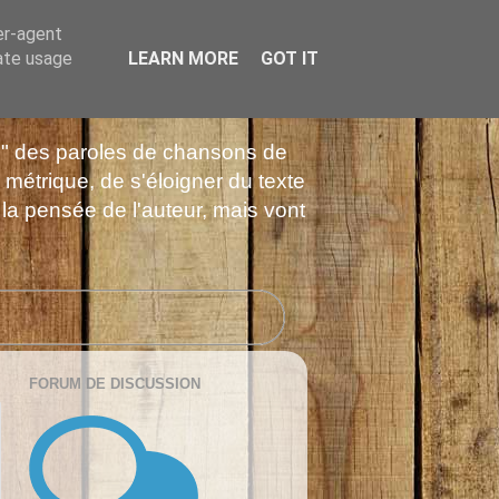
er-agent
rate usage
LEARN MORE
GOT IT
es" des paroles de chansons de
 métrique, de s'éloigner du texte
 la pensée de l'auteur, mais vont
FORUM DE DISCUSSION