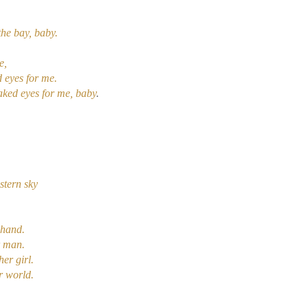
he bay, baby.
e,
d eyes for me.
aked eyes for me, baby
.
stern sky
 hand.
r man.
er girl.
r world.