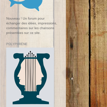
Nouveau ! Un forum pour
échanger des idées, impressions,
commentaires sur les chansons
présentées sur ce site.
POLYPHRÈNE