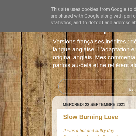
This site uses cookies from Google to de
are shared with Google along with perfo
statistics, and to detect and address a
Les Monophonie
Versions françaises inédites : 
langue anglaise. L'adaptation en
original anglais. Mes commentair
parfois au-delà et ne reflètent 
MERCREDI 22 SEPTEMBRE 2021
Slow Burning Love
It was a hot and sultry day