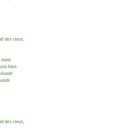
nd des cieux,
e main
ussi bien
 blonde
 monde
nd des cieux,