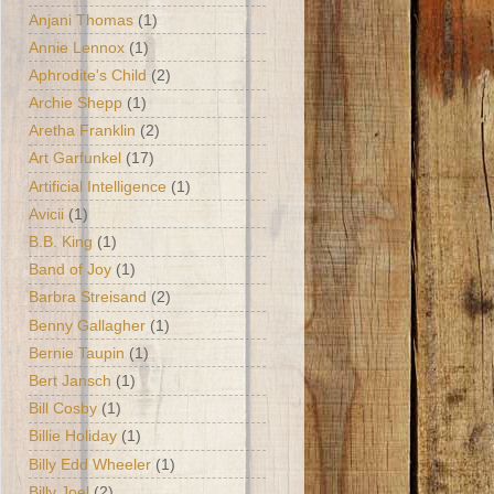
Anjani Thomas
(1)
Annie Lennox
(1)
Aphrodite's Child
(2)
Archie Shepp
(1)
Aretha Franklin
(2)
Art Garfunkel
(17)
Artificial Intelligence
(1)
Avicii
(1)
B.B. King
(1)
Band of Joy
(1)
Barbra Streisand
(2)
Benny Gallagher
(1)
Bernie Taupin
(1)
Bert Jansch
(1)
Bill Cosby
(1)
Billie Holiday
(1)
Billy Edd Wheeler
(1)
Billy Joel
(2)