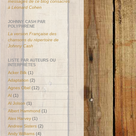
messages de ce blog consacrés
à Léonard Cohen
JOHNNY CASH PAR
POLYPHRÈNE
La version Française des
chansons du répertoire de
Johnny Cash
LISTE PAR AUTEURS OU
INTERPRÈTES
Acker Bilk
(1)
Adaptation
(2)
Agnes Obel
(12)
AI
(1)
Al Jolson
(1)
Albert Hammond
(1)
Alex Harvey
(1)
Andrew Sisters
(2)
Andy Williams
(4)