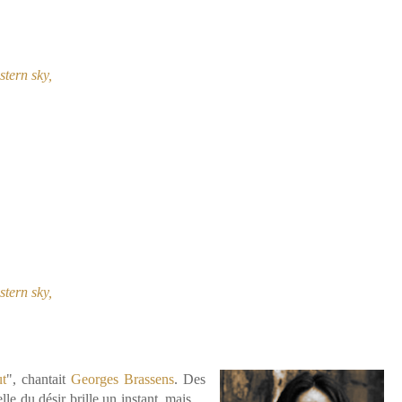
stern sky,
stern sky,
ut
", chantait
Georges Brassens
. Des
elle du désir brille un instant, mais…