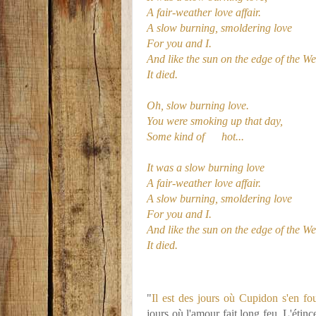
A fair-weather love affair.
A slow burning, smoldering love
For you and I.
And like the sun on the edge of the We
It died.
Oh, slow burning love.
You were smoking up that day,
Some kind of
hot...
It was a slow burning love
A fair-weather love affair.
A slow burning, smoldering love
For you and I.
And like the sun on the edge of the We
It died.
"
Il est des jours où Cupidon s'en fo
jours où l'amour fait long feu. L'étinc