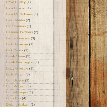
Dave Dudley
(1)
David Foster
(1)
David McWilliams
(1)
Dean Martin
(2)
Del Shannon
(1)
Delmore Brothers
(2)
Demis Roussos
(3)
Dick Blakeslee
(1)
Dick Rivers
(1)
Dinah Shore
(3)
Dinah Washington
(1)
Dizzy Gillespie
(1)
Dolly Parton
(3)
Don Gibson
(2)
Don McLean
(6)
Donald Fagen
(1)
Doris Day
(4)
Dwight Yoakam
(1)