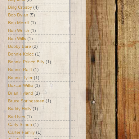
Bing Crosby
(4)
Bob Dylan
(5)
Bob Merrill
(1)
Bob Welch
(1)
Bob Wills
(1)
Bobby Bare
(2)
Bonnie Koloc
(1)
Bonnie Prince Billy
(1)
Bonnie Raitt
(1)
Bonnie Tyler
(1)
Boxcar Willie
(1)
Brian Hyland
(1)
Bruce Springsteen
(1)
Buddy Holly
(1)
Burl Ives
(1)
Carly Simon
(1)
Carter Family
(1)