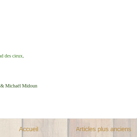
nd des cieux,
e & Michaël Midoun
Accueil
Articles plus anciens