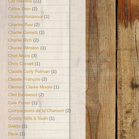
Cat Stevens
(21)
Céline Dion
(2)
Charles Aznavour
(1)
Charles Pasi
(2)
Charlie Daniels
(1)
Charlie Rich
(2)
Charlie Winston
(1)
Chet Atkins
(3)
Chris Cornell
(1)
Claude Curly Putman
(1)
Claude François
(2)
Clement Clarke Moore
(1)
Clint Eastwood
(2)
Cole Porter
(1)
Compagnons de la Chanson
(2)
Crosby Stills & Nash
(1)
Dalida
(1)
Dave
(1)