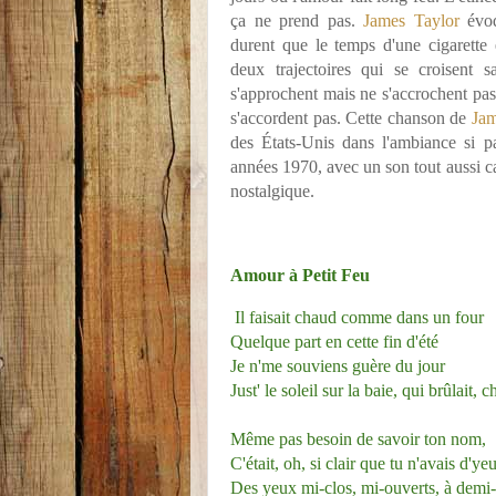
ça ne prend pas.
James Taylor
évoq
durent que le temps d'une cigarette 
deux trajectoires qui se croisent 
s'approchent mais ne s'accrochent pa
s'accordent pas. Cette chanson de
Jam
des États-Unis dans l'ambiance si p
années 1970, avec un son tout aussi car
nostalgique.
Amour à Petit Feu
Il faisait chaud comme dans un four
Quelque part en cette fin d'été
Je n'me souviens guère du jour
Just' le soleil sur la baie, qui brûlait, c
Même pas besoin de savoir ton nom,
C'était, oh, si clair que tu n'avais d'
Des yeux mi-clos, mi-ouverts, à demi-