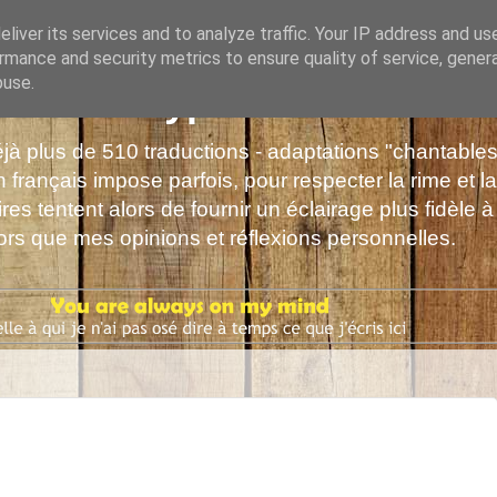
liver its services and to analyze traffic. Your IP address and us
rmance and security metrics to ensure quality of service, gene
buse.
s de Polyphrène
déjà plus de 510 traductions - adaptations "chantabl
 français impose parfois, pour respecter la rime et la
es tentent alors de fournir un éclairage plus fidèle à
alors que mes opinions et réflexions personnelles.