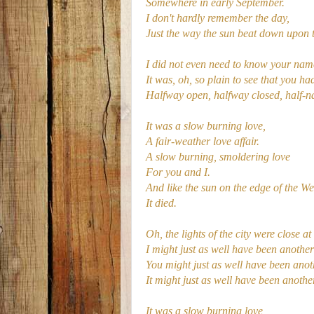
Somewhere in early September.
I don't hardly remember the day,
Just the way the sun beat down upon t
I did not even need to know your nam
It was, oh, so plain to see that you ha
Halfway open, halfway closed, half-n
It was a slow burning love,
A fair-weather love affair.
A slow burning, smoldering love
For you and I.
And like the sun on the edge of the We
It died.
Oh, the lights of the city were close at
I might just as well have been anothe
You might just as well have been anoth
It might just as well have been anothe
It was a slow burning love,