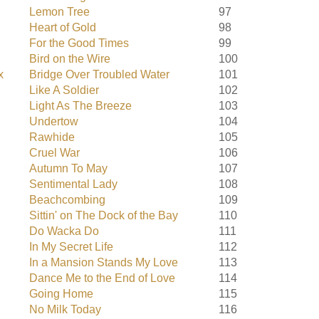
Lemon Tree
97
Heart of Gold
98
For the Good Times
99
Bird on the Wire
100
x
Bridge Over Troubled Water
101
Like A Soldier
102
Light As The Breeze
103
Undertow
104
Rawhide
105
Cruel War
106
Autumn To May
107
Sentimental Lady
108
Beachcombing
109
Sittin' on The Dock of the Bay
110
Do Wacka Do
111
In My Secret Life
112
In a Mansion Stands My Love
113
Dance Me to the End of Love
114
Going Home
115
No Milk Today
116