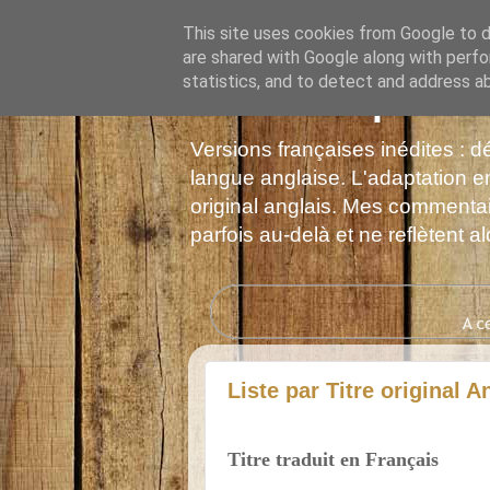
This site uses cookies from Google to de
are shared with Google along with perfo
statistics, and to detect and address a
Les Monophonie
Versions françaises inédites : 
langue anglaise. L'adaptation en
original anglais. Mes commentair
parfois au-delà et ne reflètent 
Liste par Titre original A
Titre traduit en Français