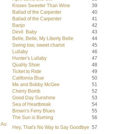
Kisses Sweeter Than Wine
39
Ballad of the Carpenter
40
Ballad of the Carpenter
41
Banjo
42
Devil
Baby
43
Belle, Belle, My Liberty Belle
44
Swing low, sweet chariot
45
Lullaby
46
Hunter's Lullaby
47
Quality Shoe
48
Ticket to Ride
49
California Blue
50
Me and Bobby McGee
51
Cherry Bomb
52
Good Day Sunshine
53
Sea of Heartbreak
54
Brown's Ferry Blues
55
The Sun is Burning
56
« Au
Hey, That's No Way to Say Goodbye
57