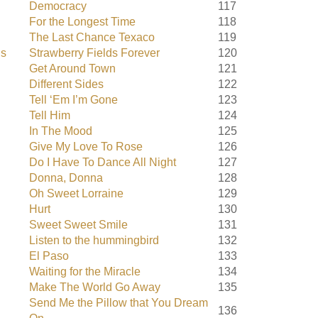
Democracy
117
For the Longest Time
118
The Last Chance Texaco
119
is
Strawberry Fields Forever
120
Get Around Town
121
Different Sides
122
Tell ‘Em I’m Gone
123
Tell Him
124
In The Mood
125
Give My Love To Rose
126
Do I Have To Dance All Night
127
Donna, Donna
128
Oh Sweet Lorraine
129
Hurt
130
Sweet Sweet Smile
131
Listen to the hummingbird
132
El Paso
133
Waiting for the Miracle
134
Make The World Go Away
135
Send Me the Pillow that You Dream
136