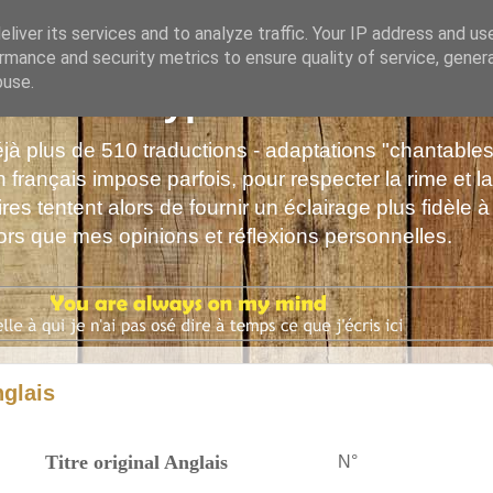
liver its services and to analyze traffic. Your IP address and us
rmance and security metrics to ensure quality of service, gene
buse.
s de Polyphrène
déjà plus de 510 traductions - adaptations "chantabl
 français impose parfois, pour respecter la rime et la
es tentent alors de fournir un éclairage plus fidèle à
alors que mes opinions et réflexions personnelles.
nglais
Titre original Anglais
N°