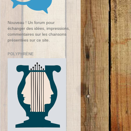
Nouveau ! Un forum pour
échanger des idées, impressions,
commentaires sur les chansons
présentées sur ce site.
POLYPHRÈNE