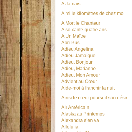
A Jamais
A mille kilomètres de chez moi
A Mort le Chanteur
A soixante-quatre ans
A Un Maître
Abri-Bus
Adieu Angelina
Adieu Jamaïque
Adieu, Bonjour
Adieu, Marianne
Adieu, Mon Amour
Advient au Cœur
Aide-moi à franchir la nuit
Ainsi le cœur poursuit son désir
Air Américain
Alaska au Printemps
Alexandra s’en va
Allélulia