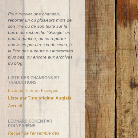
Pour trouver une chanson,
reporter un ou plusieurs mots de
son titre ou de son texte sur la
barre de recherche "Google" en
haut à gauche, ou se reporter
aux listes par titres ci-dessous, à
la liste des auteurs ou interprètes
plus bas, ou encore aux archives
du blog.
LISTE DES CHANSONS ET
TRADUCTIONS
Liste par titre en Français
Liste par Titre original Anglais
Accueil
LÉONARD COHEN PAR
POLYPHRÈNE
Recueil de l'ensemble des