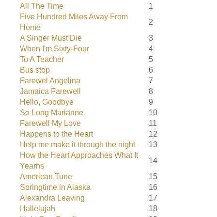
All The Time
1
Five Hundred Miles Away From
2
Home
A Singer Must Die
3
When I'm Sixty-Four
4
To A Teacher
5
Bus stop
6
Farewel Angelina
7
Jamaica Farewell
8
Hello, Goodbye
9
So Long Marianne
10
Farewell My Love
11
Happens to the Heart
12
Help me make it through the night
13
How the Heart Approaches What It
14
Yearns
American Tune
15
Springtime in Alaska
16
Alexandra Leaving
17
Hallelujah
18