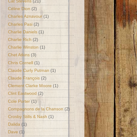
Cat Stevens
(21)
Céline Dion
(2)
Charles Aznavour
(1)
Charles Pasi
(2)
Charlie Daniels
(1)
Charlie Rich
(2)
Charlie Winston
(1)
Chet Atkins
(3)
Chris Cornell
(1)
Claude Curly Putman
(1)
Claude François
(2)
Clement Clarke Moore
(1)
Clint Eastwood
(2)
Cole Porter
(1)
Compagnons de la Chanson
(2)
Crosby Stills & Nash
(1)
Dalida
(1)
Dave
(1)