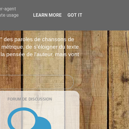
er-agent
rate usage
LEARN MORE
GOT IT
es" des paroles de chansons de
 métrique, de s'éloigner du texte
 la pensée de l'auteur, mais vont
FORUM DE DISCUSSION