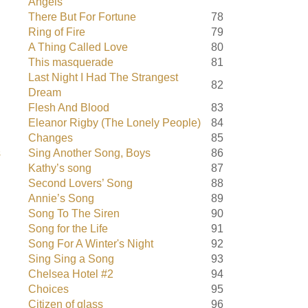
Angels
There But For Fortune
78
Ring of Fire
79
A Thing Called Love
80
This masquerade
81
Last Night I Had The Strangest
82
Dream
Flesh And Blood
83
Eleanor Rigby (The Lonely People)
84
Changes
85
s
Sing Another Song, Boys
86
Kathy’s song
87
Second Lovers’ Song
88
Annie’s Song
89
Song To The Siren
90
Song for the Life
91
Song For A Winter's Night
92
Sing Sing a Song
93
Chelsea Hotel #2
94
Choices
95
Citizen of glass
96