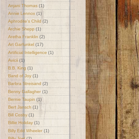
Anjani Thomas
(1)
Annie Lennox
(1)
Aphrodite's Child
(2)
Archie Shepp
(1)
Aretha Franklin
(2)
Art Garfunkel
(17)
Artificial Intelligence
(1)
Avicii
(1)
B.B. King
(1)
Band of Joy
(1)
Barbra Streisand
(2)
Benny Gallagher
(1)
Bernie Taupin
(1)
Bert Jansch
(1)
Bill Cosby
(1)
Billie Holiday
(1)
Billy Edd Wheeler
(1)
Billy Joel
(2)