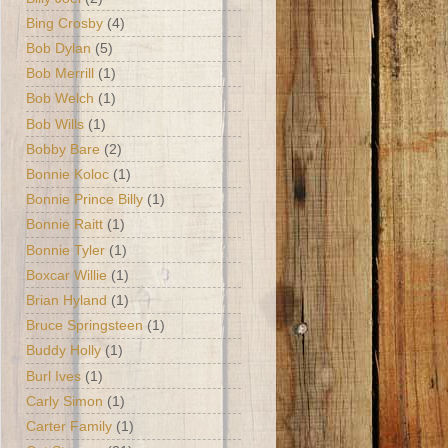
Bing Crosby
(4)
Bob Dylan
(5)
Bob Merrill
(1)
Bob Welch
(1)
Bob Wills
(1)
Bobby Bare
(2)
Bonnie Koloc
(1)
Bonnie Prince Billy
(1)
Bonnie Raitt
(1)
Bonnie Tyler
(1)
Boxcar Willie
(1)
Brian Hyland
(1)
Bruce Springsteen
(1)
Buddy Holly
(1)
Burl Ives
(1)
Carly Simon
(1)
Carter Family
(1)