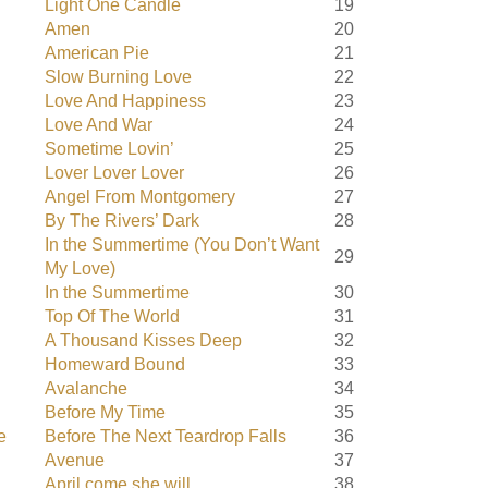
Light One Candle
19
Amen
20
American Pie
21
Slow Burning Love
22
Love And Happiness
23
Love And War
24
Sometime Lovin’
25
Lover Lover Lover
26
Angel From Montgomery
27
By The Rivers’ Dark
28
In the Summertime (You Don’t Want
29
My Love)
In the Summertime
30
Top Of The World
31
A Thousand Kisses Deep
32
Homeward Bound
33
Avalanche
34
Before My Time
35
e
Before The Next Teardrop Falls
36
Avenue
37
April come she will
38