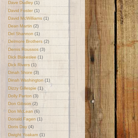
Dave Dudley
(1)
David Foster
(1)
David McWilliams
(1)
Dean Martin
(2)
Del Shannon
(1)
Delmore Brothers
(2)
Demis Roussos
(3)
Dick Blakeslee
(1)
Dick Rivers
(1)
Dinah Shore
(3)
Dinah Washington
(1)
Dizzy Gillespie
(1)
Dolly Parton
(3)
Don Gibson
(2)
Don McLean
(6)
Donald Fagen
(1)
Doris Day
(4)
Dwight Yoakam
(1)