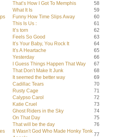
That’s How I Got To Memphis
58
What It Is
59
mps
Funny How Time Slips Away
60
This Is Us :
61
It’s torn
62
Feels So Good
63
It's Your Baby, You Rock It
64
It's A Heartache
65
Yesterday
66
I Guess Things Happen That Way
67
That Don't Make It Junk
68
It seemed the better way
69
Cadillac Tears
70
Rusty Cage
71
Calypso Carol
72
Katie Cruel
73
Ghost Riders in the Sky
74
On That Day
75
That will be the day
76
les
It Wasn't God Who Made Honky Tonk
77