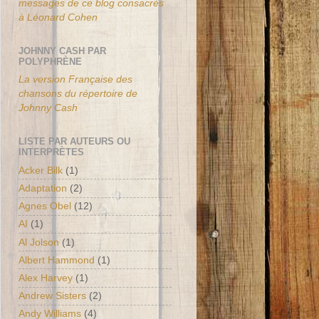
messages de ce blog consacrés
à Léonard Cohen
JOHNNY CASH PAR
POLYPHRÈNE
La version Française des
chansons du répertoire de
Johnny Cash
LISTE PAR AUTEURS OU
INTERPRÈTES
Acker Bilk
(1)
Adaptation
(2)
Agnes Obel
(12)
AI
(1)
Al Jolson
(1)
Albert Hammond
(1)
Alex Harvey
(1)
Andrew Sisters
(2)
Andy Williams
(4)