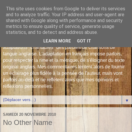
This site uses cookies from Google to deliver its services
Les Monophonies de
and to analyze traffic. Your IP address and user-agent are
shared with Google along with performance and security
Polyphrène
metrics to ensure quality of service, generate usage
statistics, and to detect and address abuse.
Versions françaises inédites : déjà plus de 510 traductions -
LEARN MORE
GOT IT
adaptations "chantables" des paroles de chansons de
langue anglaise. L'adaptation en français impose parfois,
pour respecter la rime et la métrique, de s'éloigner du texte
original anglais. Mes commentaires tentent alors de fournir
un éclairage plus fidèle à la pensée de l'auteur, mais vont
parfois au-delà et ne reflètent alors que mes opinions et
réflexions personnelles.
▼
SAMEDI 20 NOVEMBRE 2010
No Other Name