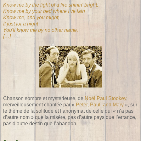
Know me by the light of a fire shinin' bright,
Know me by your bed where I've lain
Know me, and you might,
If just for a night
You'll know me by no other name.
[…]
Chanson sombre et mystérieuse, de
Noël Paul Stookey
,
merveilleusement chantée par «
Peter, Paul, and Mary
», sur
le thème de la solitude et l’anonymat de celle qui « n’a pas
d’autre nom » que la misère, pas d’autre pays que l’errance,
pas d’autre destin que l’abandon.