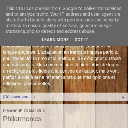
This site uses cookies from Google to deliver its services
Les Monophonies de
and to analyze traffic. Your IP address and user-agent are
shared with Google along with performance and security
Polyphrène
metrics to ensure quality of service, generate usage
statistics, and to detect and address abuse.
Versions françaises inédites : déjà plus de 510 traductions -
LEARN MORE
GOT IT
adaptations "chantables" des paroles de chansons de
langue anglaise. L'adaptation en français impose parfois,
pour respecter la rime et la métrique, de s'éloigner du texte
original anglais. Mes commentaires tentent alors de fournir
un éclairage plus fidèle à la pensée de l'auteur, mais vont
parfois au-delà et ne reflètent alors que mes opinions et
réflexions personnelles.
▼
DIMANCHE 20 MAI 2012
Philarmonics