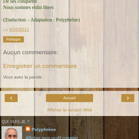
De ses conquêtes
Nous sommes enfin libres
(Traduction – Adaptation : Polyphrène)
Le
5/20/2012
Partager
Aucun commentaire:
Enregistrer un commentaire
Vous avez la parole :
‹
›
Accueil
Afficher la version Web
QUI SUIS-JE ?
Polyphrène
Afficher mon profil complet