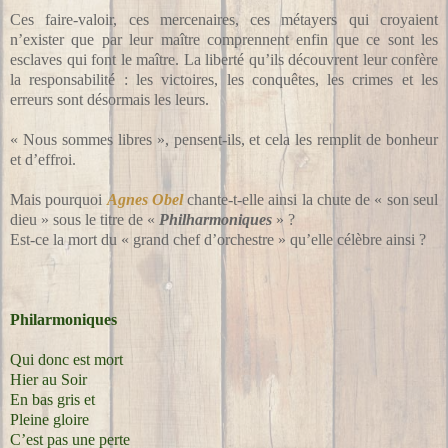
Ces faire-valoir, ces mercenaires, ces métayers qui croyaient
n’exister que par leur maître comprennent enfin que ce sont les
esclaves qui font le maître. La liberté qu’ils découvrent leur confère
la responsabilité : les victoires, les conquêtes, les crimes et les
erreurs sont désormais les leurs.
« Nous sommes libres », pensent-ils, et cela les remplit de bonheur
et d’effroi.
Mais pourquoi
Agnes Obel
chante-t-elle ainsi la chute de « son seul
dieu » sous le titre de «
Philharmoniques
» ?
Est-ce la mort du « grand chef d’orchestre » qu’elle célèbre ainsi ?
Philarmoniques
Qui donc est mort
Hier au Soir
En bas gris et
Pleine gloire
C’est pas une perte