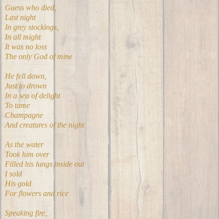
Guess who died,
Last night
In grey stockings,
In all might
It was no loss
The only God of mine
He fell down,
Just to drown
In a sea of delight
To tame
Champagne
And creatures of the night
As the water
Took him over
Filled his lungs inside out
I sold
His gold
For flowers and rice
Speaking fire,