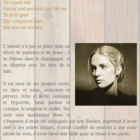
He would hire
Pawns and peasants just like me
To feed upon
The conquered ones
But now we are free
L’amour n’a pas sa place dans un
décor de paillettes et de strass ; il
se dissout dans le champagne, et
se disperse avec les rires de la
nuit.
Il est mort de ses propres excès,
ce dieu et tyran, séducteur et
pervers, riche et lâche, jouisseur
et hypocrite, beau parleur et
cynique, le seigneur et maître. Ses
serfs sont maintenant libres et
s’étonnent d’avoir été subjugués par une illusion, regrettant d’avoir
obéi à des ordres iniques, d’avoir conféré du pouvoir à une outre
pleine de vent, d’avoir élevé leur idole pour se hisser à ses pieds.