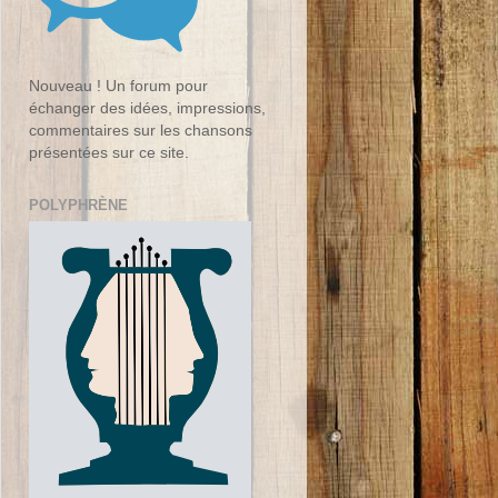
Nouveau ! Un forum pour
échanger des idées, impressions,
commentaires sur les chansons
présentées sur ce site.
POLYPHRÈNE