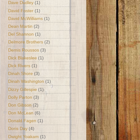
Dave Dudley
(1)
David Foster
(1)
David McWilliams
(1)
Dean Martin
(2)
Del Shannon
(1)
Delmore Brothers
(2)
Demis Roussos
(3)
Dick Blakeslee
(1)
Dick Rivers
(1)
Dinah Shore
(3)
Dinah Washington
(1)
Dizzy Gillespie
(1)
Dolly Parton
(3)
Don Gibson
(2)
Don McLean
(6)
Donald Fagen
(1)
Doris Day
(4)
Dwight Yoakam
(1)