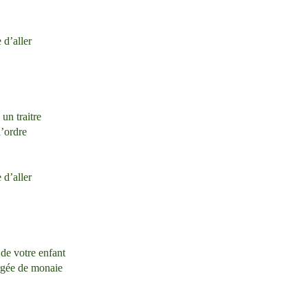
 d’aller
un traitre
l’ordre
 d’aller
 de votre enfant
rgée de monaie