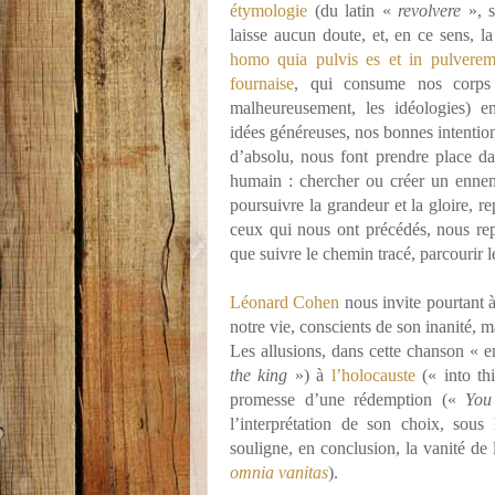
étymologie
(du latin «
revolvere
», 
laisse aucun doute, et, en ce sens, l
homo quia pulvis es et in pulverem 
fournaise
, qui consume nos corps 
malheureusement, les idéologies) 
idées généreuses, nos bonnes intentions
d’absolu, nous font prendre place da
humain : chercher ou créer un ennemi
poursuivre la grandeur et la gloire, re
ceux qui nous ont précédés, nous re
que suivre le chemin tracé, parcourir l
Léonard Cohen
nous invite pourtant à
notre vie, conscients de son inanité, m
Les allusions, dans cette chanson « 
the king
») à
l’holocauste
(« into th
promesse d’une rédemption («
You
l’interprétation de son choix, sou
souligne, en conclusion, la vanité de
omnia vanitas
).