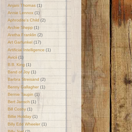
Anjani Thomas
(1)
Annie Lennox
(1)
Aphrodite's Child
(2)
Archie Shepp
(1)
Aretha Franklin
(2)
Art Garfunkel
(17)
Artificial Intelligence
(1)
Avicii
(1)
B.B. King
(1)
Band of Joy
(1)
Barbra Streisand
(2)
Benny Gallagher
(1)
Bernie Taupin
(1)
Bert Jansch
(1)
Bill Cosby
(1)
Billie Holiday
(1)
Billy Edd Wheeler
(1)
Billy Joel
(2)