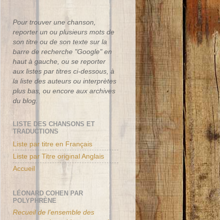
Pour trouver une chanson,
reporter un ou plusieurs mots de
son titre ou de son texte sur la
barre de recherche "Google" en
haut à gauche, ou se reporter
aux listes par titres ci-dessous, à
la liste des auteurs ou interprètes
plus bas, ou encore aux archives
du blog.
LISTE DES CHANSONS ET
TRADUCTIONS
Liste par titre en Français
Liste par Titre original Anglais
Accueil
LÉONARD COHEN PAR
POLYPHRÈNE
Recueil de l'ensemble des