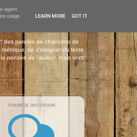
er-agent
rate usage
LEARN MORE
GOT IT
es" des paroles de chansons de
 métrique, de s'éloigner du texte
 la pensée de l'auteur, mais vont
FORUM DE DISCUSSION