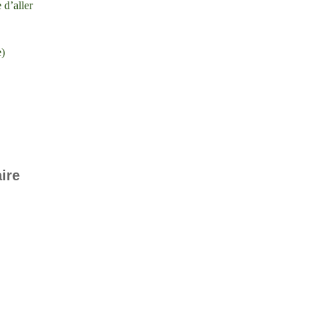
 d’aller
e)
ire