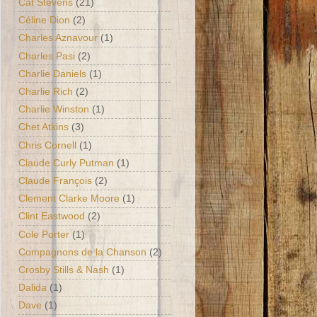
Cat Stevens
(21)
Céline Dion
(2)
Charles Aznavour
(1)
Charles Pasi
(2)
Charlie Daniels
(1)
Charlie Rich
(2)
Charlie Winston
(1)
Chet Atkins
(3)
Chris Cornell
(1)
Claude Curly Putman
(1)
Claude François
(2)
Clement Clarke Moore
(1)
Clint Eastwood
(2)
Cole Porter
(1)
Compagnons de la Chanson
(2)
Crosby Stills & Nash
(1)
Dalida
(1)
Dave
(1)