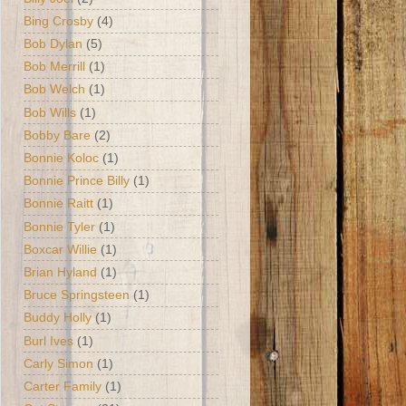
Bing Crosby
(4)
Bob Dylan
(5)
Bob Merrill
(1)
Bob Welch
(1)
Bob Wills
(1)
Bobby Bare
(2)
Bonnie Koloc
(1)
Bonnie Prince Billy
(1)
Bonnie Raitt
(1)
Bonnie Tyler
(1)
Boxcar Willie
(1)
Brian Hyland
(1)
Bruce Springsteen
(1)
Buddy Holly
(1)
Burl Ives
(1)
Carly Simon
(1)
Carter Family
(1)