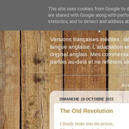
This site uses cookies from Google to de
are shared with Google along with perfo
statistics, and to detect and address a
Les Monophonie
Versions françaises inédites : 
langue anglaise. L'adaptation en
original anglais. Mes commentair
parfois au-delà et ne reflètent 
DIMANCHE 18 OCTOBRE 2015
The Old Revolution
I finally broke into the prison,