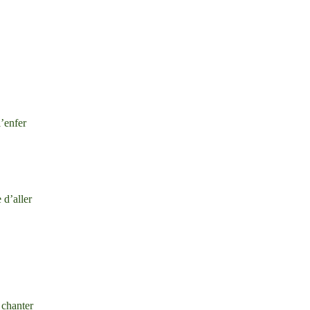
’enfer
 d’aller
 chanter