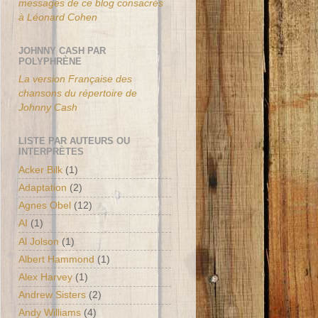
messages de ce blog consacrés
à Léonard Cohen
JOHNNY CASH PAR
POLYPHRÈNE
La version Française des
chansons du répertoire de
Johnny Cash
LISTE PAR AUTEURS OU
INTERPRÈTES
Acker Bilk
(1)
Adaptation
(2)
Agnes Obel
(12)
AI
(1)
Al Jolson
(1)
Albert Hammond
(1)
Alex Harvey
(1)
Andrew Sisters
(2)
Andy Williams
(4)