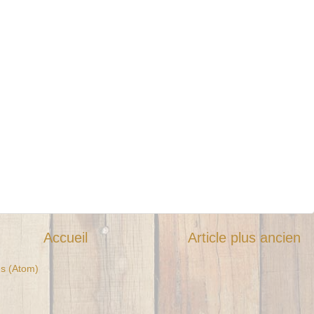
Accueil
Article plus ancien
es (Atom)