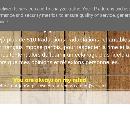
liver its services and to analyze traffic. Your IP address and us
rmance and security metrics to ensure quality of service, gene
buse.
s de Polyphrène
déjà plus de 510 traductions - adaptations "chantabl
 français impose parfois, pour respecter la rime et la
es tentent alors de fournir un éclairage plus fidèle à
alors que mes opinions et réflexions personnelles.