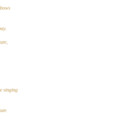
nbows
pay.
ture,
ke singing
ture