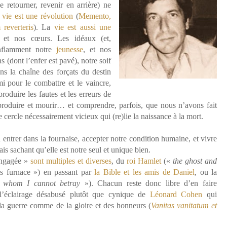
se retourner, revenir en arrière) ne
a
vie est une révolution
(
Memento,
reverteris
). La
vie est aussi une
et nos cœurs. Les idéaux (et,
enflamment notre
jeunesse
, et nos
 (dont l’enfer est pavé), notre soif
ns la chaîne des forçats du destin
 pour le combattre et le vaincre,
produire les fautes et les erreurs de
produire et mourir… et comprendre, parfois, que nous n’avons fait
e cercle nécessairement vicieux qui (re)lie la naissance à la mort.
 entrer dans la fournaise, accepter notre condition humaine, et vivre
ais sachant qu’elle est notre seul et unique bien.
engagée »
sont multiples et diverses
, du
roi Hamlet
(«
the ghost and
is furnace ») en passant par
la Bible et les amis de Daniel
, ou la
 whom I cannot betray
»). Chacun reste donc libre d’en faire
s l’éclairage désabusé plutôt que cynique de
Léonard Cohen
qui
 la guerre comme de la gloire et des honneurs (
Vanitas vanitatum et