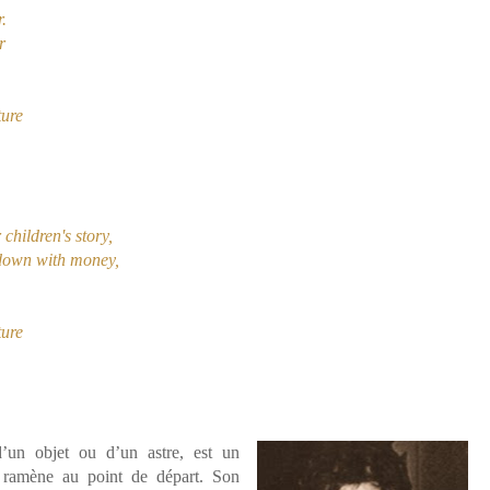
r.
r
ture
children's story,
 down with money,
ture
 d’un objet ou d’un astre, est un
 ramène au point de départ. Son