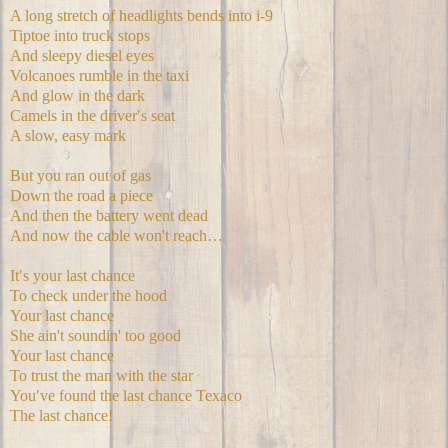
A long stretch of headlights bends into i-9
Tiptoe into truck stops
And sleepy diesel eyes
Volcanoes rumble in the taxi
And glow in the dark
Camels in the driver′s seat
A slow, easy mark
But you ran out of gas
Down the road a piece
And then the battery went dead
And now the cable won't reach…
It′s your last chance
To check under the hood
Your last chance
She ain't soundin' too good
Your last chance
To trust the man with the star
You′ve found the last chance Texaco
The last chance!