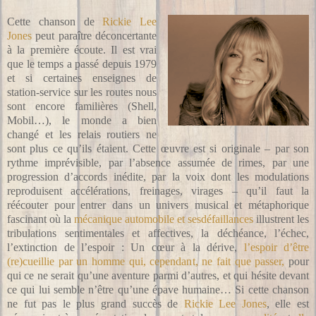
Cette chanson de
Rickie Lee
Jones
peut paraître déconcertante
à la première écoute. Il est vrai
que le temps a passé depuis 1979
et si certaines enseignes de
station-service sur les routes nous
sont encore familières (Shell,
Mobil…), le monde a bien
changé et les relais routiers ne
sont plus ce qu’ils étaient. Cette œuvre est si originale – par son
rythme imprévisible, par l’absence assumée de rimes, par une
progression d’accords inédite, par la voix dont les modulations
reproduisent accélérations, freinages, virages – qu’il faut la
réécouter pour entrer dans un univers musical et métaphorique
fascinant où la
mécanique automobile et sesdéfaillances
illustrent les
tribulations sentimentales et affectives, la déchéance, l’échec,
l’extinction de l’espoir : Un cœur à la dérive,
l’espoir d’être
(re)cueillie par un homme qui, cependant, ne fait que passer,
pour
qui ce ne serait qu’une aventure parmi d’autres, et qui hésite devant
ce qui lui semble n’être qu’une épave humaine… Si cette chanson
ne fut pas le plus grand succès de
Rickie Lee Jones
, elle est