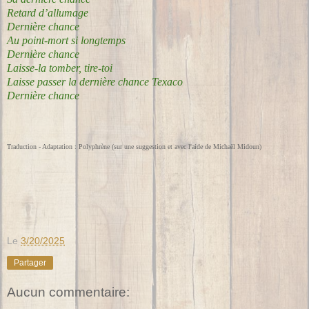
Retard d’allumage
Dernière chance
Au point-mort si longtemps
Dernière chance
Laisse-la tomber, tire-toi
Laisse passer la dernière chance Texaco
Dernière chance
Traduction - Adaptation : Polyphrène (sur une suggestion et avec l'aide de Michaël Midoun)
Le
3/20/2025
Partager
Aucun commentaire: