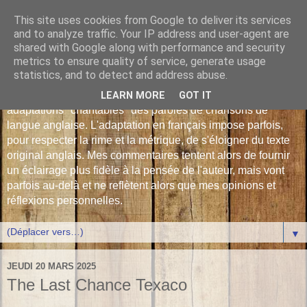
This site uses cookies from Google to deliver its services
Les Monophonies de
and to analyze traffic. Your IP address and user-agent are
shared with Google along with performance and security
Polyphrène
metrics to ensure quality of service, generate usage
statistics, and to detect and address abuse.
Versions françaises inédites : déjà plus de 510 traductions -
LEARN MORE
GOT IT
adaptations "chantables" des paroles de chansons de
langue anglaise. L'adaptation en français impose parfois,
pour respecter la rime et la métrique, de s'éloigner du texte
original anglais. Mes commentaires tentent alors de fournir
un éclairage plus fidèle à la pensée de l'auteur, mais vont
parfois au-delà et ne reflètent alors que mes opinions et
réflexions personnelles.
▼
JEUDI 20 MARS 2025
The Last Chance Texaco