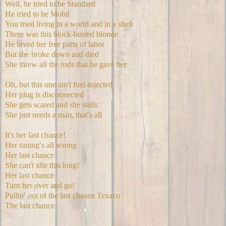
Well, he tried to be Standard
He tried to be Mobil
You tried living in a world and in a shell
There was this block-busted blonde
He loved her free parts of labor
But she broke down and died
She threw all the rods that he gave her
Oh, but this one ain't fuel-injected
Her plug is disconnected
She gets scared and she stalls
She just needs a man, that′s all
It's her last chance!
Her timing′s all wrong
Her last chance
She can't idle this long!
Her last chance
Turn her over and go!
Pullin′ out of the last chance Texaco
The last chance