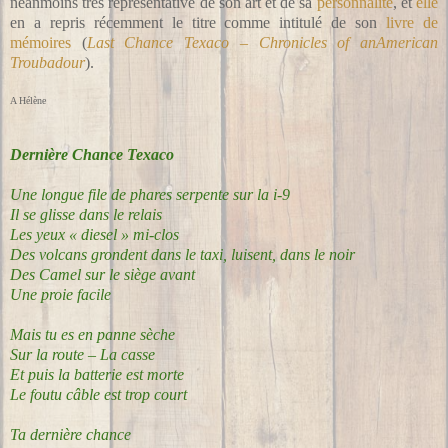
néanmoins très représentative de son art et de sa
personnalité
, et
elle
en a repris récemment le titre comme intitulé de son
livre de
mémoires
(
Last Chance Texaco – Chronicles of anAmerican
Troubadour
).
A Hélène
Dernière Chance Texaco
Une longue file de phares serpente sur la i-9
Il se glisse dans le relais
Les yeux « diesel » mi-clos
Des volcans grondent dans le taxi, luisent, dans le noir
Des Camel sur le siège avant
Une proie facile
Mais tu es en panne sèche
Sur la route – La casse
Et puis la batterie est morte
Le foutu câble est trop court
Ta dernière chance