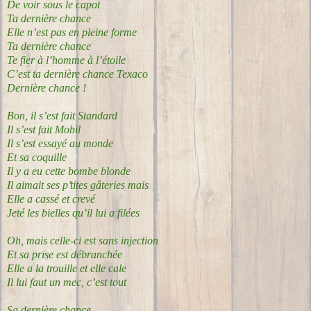
De voir sous le capot
Ta dernière chance
Elle n’est pas en pleine forme
Ta dernière chance
Te fier à l’homme à l’étoile
C’est ta dernière chance Texaco
Dernière chance !
Bon, il s’est fait Standard
Il s’est fait Mobil
Il s’est essayé au monde
Et sa coquille
Il y a eu cette bombe blonde
Il aimait ses p’tites gâteries mais
Elle a cassé et crevé
Jeté les bielles qu’il lui a filées
Oh, mais celle-ci est sans injection
Et sa prise est débranchée
Elle a la trouille et elle cale
Il lui faut un mec, c’est tout
Sa dernière chance