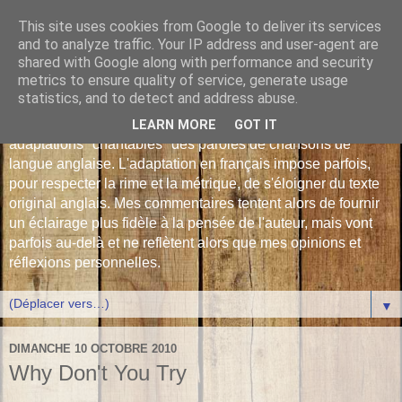
This site uses cookies from Google to deliver its services
Les Monophonies de
and to analyze traffic. Your IP address and user-agent are
shared with Google along with performance and security
Polyphrène
metrics to ensure quality of service, generate usage
statistics, and to detect and address abuse.
Versions françaises inédites : déjà plus de 510 traductions -
LEARN MORE
GOT IT
adaptations "chantables" des paroles de chansons de
langue anglaise. L'adaptation en français impose parfois,
pour respecter la rime et la métrique, de s'éloigner du texte
original anglais. Mes commentaires tentent alors de fournir
un éclairage plus fidèle à la pensée de l'auteur, mais vont
parfois au-delà et ne reflètent alors que mes opinions et
réflexions personnelles.
▼
DIMANCHE 10 OCTOBRE 2010
Why Don't You Try