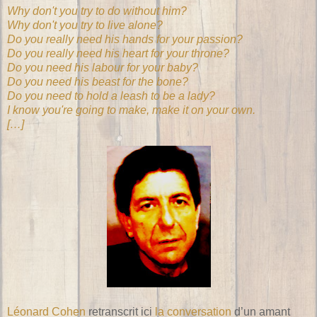
Why don't you try to do without him?
Why don't you try to live alone?
Do you really need his hands for your passion?
Do you really need his heart for your throne?
Do you need his labour for your baby?
Do you need his beast for the bone?
Do you need to hold a leash to be a lady?
I know you're going to make, make it on your own.
[…]
Léonard Cohen
retranscrit ici
la conversation
d’un amant