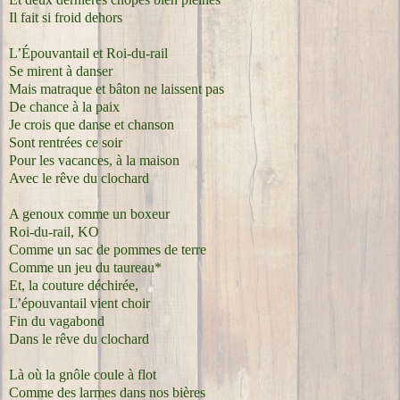
Il fait si froid dehors
L’Épouvantail et Roi-du-rail
Se mirent à danser
Mais matraque et bâton ne laissent pas
De chance à la paix
Je crois que danse et chanson
Sont rentrées ce soir
Pour les vacances, à la maison
Avec le rêve du clochard
A genoux comme un boxeur
Roi-du-rail, KO
Comme un sac de pommes de terre
Comme un jeu du taureau*
Et, la couture déchirée,
L’épouvantail vient choir
Fin du vagabond
Dans le rêve du clochard
Là où la gnôle coule à flot
Comme des larmes dans nos bières