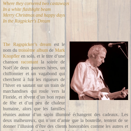
Where they cornered two castaways
In a white flashlight beam
Merry Christmas and happy days
In the Ragpicker's Dream
The Ragspicker’s dream
est le
nom du
troisième album
de
Mark
Knopfler
en solo, et le titre d’une
chanson
racontant
la soirée de
Noël de deux pauvres hères, un
chiffonnier et un vagabond qui
cherchent à fuir les rigueurs de
l’hiver en sautant sur un train de
marchandises qui roule vers la
Floride, et rêvent d’un bon repas
de fête et d’un peu de chaleur
humaine, alors que les familles
réunies autour d’un sapin illuminé échangent des cadeaux. Les
deux malheureux, qui n’ont d’amie que la bouteille, tentent de se
donner l’illusion d’être des clients honorables comme les autres et