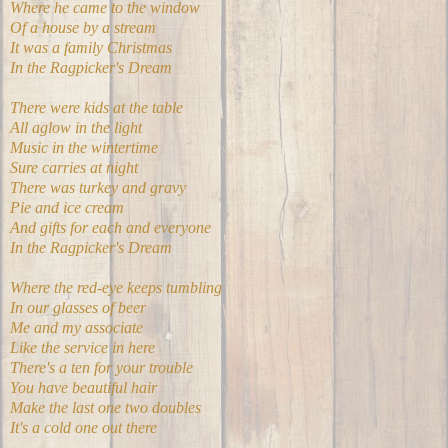
Where he came to the window
Of a house by a stream
It was a family Christmas
In the Ragpicker's Dream
There were kids at the table
All aglow in the light
Music in the wintertime
Sure carries at night
There was turkey and gravy
Pie and ice cream
And gifts for each and everyone
In the Ragpicker's Dream
Where the red-eye keeps tumbling
In our glasses of beer
Me and my associate
Like the service in here
There's a ten for your trouble
You have beautiful hair
Make the last one two doubles
It's a cold one out there