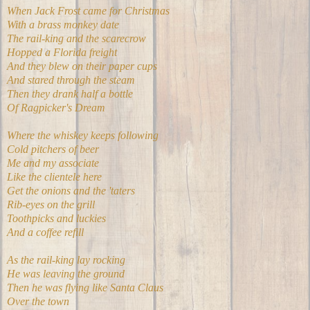
When Jack Frost came for Christmas
With a brass monkey date
The rail-king and the scarecrow
Hopped a Florida freight
And they blew on their paper cups
And stared through the steam
Then they drank half a bottle
Of Ragpicker's Dream
Where the whiskey keeps following
Cold pitchers of beer
Me and my associate
Like the clientele here
Get the onions and the 'taters
Rib-eyes on the grill
Toothpicks and luckies
And a coffee refill
As the rail-king lay rocking
He was leaving the ground
Then he was flying like Santa Claus
Over the town