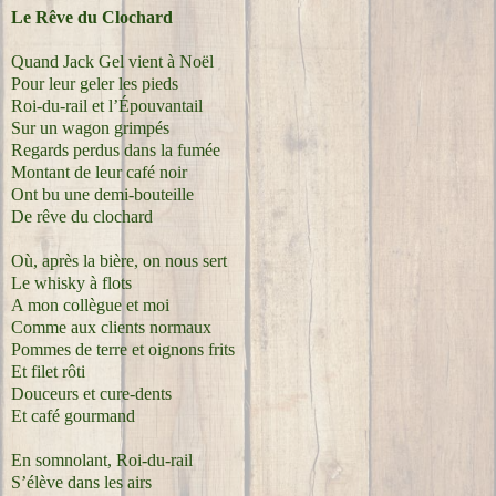
Le Rêve du Clochard
Quand Jack Gel vient à Noël
Pour leur geler les pieds
Roi-du-rail et l’Épouvantail
Sur un wagon grimpés
Regards perdus dans la fumée
Montant de leur café noir
Ont bu une demi-bouteille
De rêve du clochard
Où, après la bière, on nous sert
Le whisky à flots
A mon collègue et moi
Comme aux clients normaux
Pommes de terre et oignons frits
Et filet rôti
Douceurs et cure-dents
Et café gourmand
En somnolant, Roi-du-rail
S’élève dans les airs