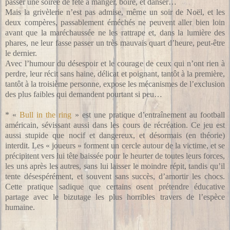
passer une soirée de fête à manger, boire, et danser…
Mais la grivèlerie n’est pas admise, même un soir de Noël, et les
deux compères, passablement éméchés ne peuvent aller bien loin
avant que la maréchaussée ne les rattrape et, dans la lumière des
phares, ne leur fasse passer un très mauvais quart d’heure, peut-être
le dernier.
Avec l’humour du désespoir et le courage de ceux qui n’ont rien à
perdre, leur récit sans haine, délicat et poignant, tantôt à la première,
tantôt à la troisième personne, expose les mécanismes de l’exclusion
des plus faibles qui demandent pourtant si peu…
*
«
Bull in the ring
» est une pratique d’entraînement au football
américain, sévissant aussi dans les cours de récréation. Ce jeu est
aussi stupide que nocif et dangereux, et désormais (en théorie)
interdit. Les « joueurs » forment un cercle autour de la victime, et se
précipitent vers lui tête baissée pour le heurter de toutes leurs forces,
les uns après les autres, sans lui laisser le moindre répit, tandis qu’il
tente désespérément, et souvent sans succès, d’amortir les chocs.
Cette pratique sadique que certains osent prétendre éducative
partage avec le bizutage les plus horribles travers de l’espèce
humaine.