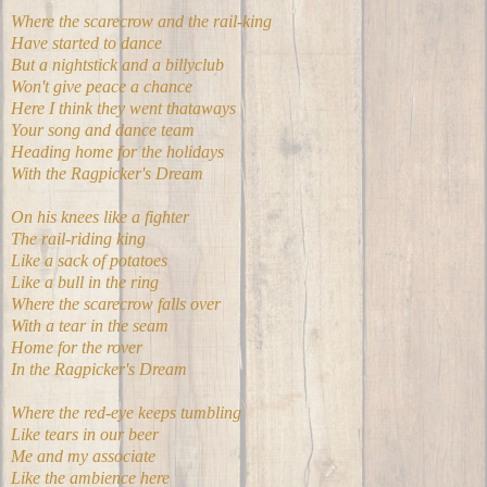
Where the scarecrow and the rail-king
Have started to dance
But a nightstick and a billyclub
Won't give peace a chance
Here I think they went thataways
Your song and dance team
Heading home for the holidays
With the Ragpicker's Dream
On his knees like a fighter
The rail-riding king
Like a sack of potatoes
Like a bull in the ring
Where the scarecrow falls over
With a tear in the seam
Home for the rover
In the Ragpicker's Dream
Where the red-eye keeps tumbling
Like tears in our beer
Me and my associate
Like the ambience here