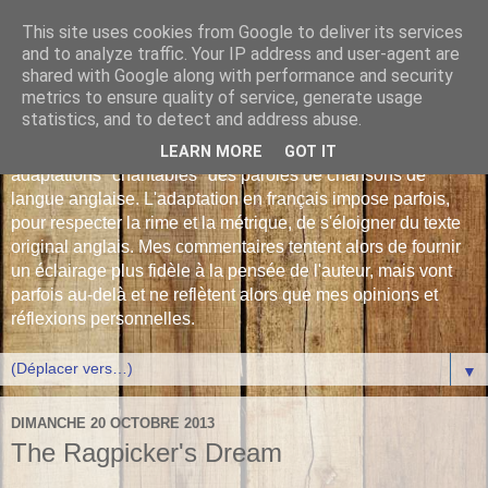
This site uses cookies from Google to deliver its services
Les Monophonies de
and to analyze traffic. Your IP address and user-agent are
shared with Google along with performance and security
Polyphrène
metrics to ensure quality of service, generate usage
statistics, and to detect and address abuse.
Versions françaises inédites : déjà plus de 510 traductions -
LEARN MORE
GOT IT
adaptations "chantables" des paroles de chansons de
langue anglaise. L'adaptation en français impose parfois,
pour respecter la rime et la métrique, de s'éloigner du texte
original anglais. Mes commentaires tentent alors de fournir
un éclairage plus fidèle à la pensée de l'auteur, mais vont
parfois au-delà et ne reflètent alors que mes opinions et
réflexions personnelles.
▼
DIMANCHE 20 OCTOBRE 2013
The Ragpicker's Dream