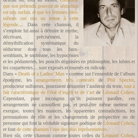
que son prétendu pouvoir de séduction
est très surfait, et que les femmes elles-
mêmes ont mis un terme à cette
légende
… Dans cette chanson, il
s’emploie lui aussi à détruire le mythe,
décrivant, précisément, la
démythification systématique du
séducteur dont tous les faux-
semblants, le snobisme, les hypocrisies
et les pédanteries, les poncifs déguisées en philosophie, les lubies et
les coquetteries… sont exposés et tournés en ridicule.
Dans «
Death of a Ladies’ Man
» comme sur l’ensemble de l’album
éponyme, les
arrangements très contestés
de
Phil Spector
,
producteur sulfureux, pourraient détourner l’auditeur du texte,
tout à
fait caractéristique de l’état d’esprit et de l’art
de
Léonard Cohen
.
Cependant, pour incongrus qu’ils puissent paraître, ces
arrangements ne camouflent pas, et peut-être même mettent en
exergue, toutes les nuances, les apparentes contradictions, les
permutations de rôle et les changements de perspective ou de
personne qui font la véritable signature poétique de
Léonard Cohen
,
et font
de cette chanson l’une des plus représentatives
.
Bien sûr, cette chanson comme toutes celles du
Léonard Cohen
,