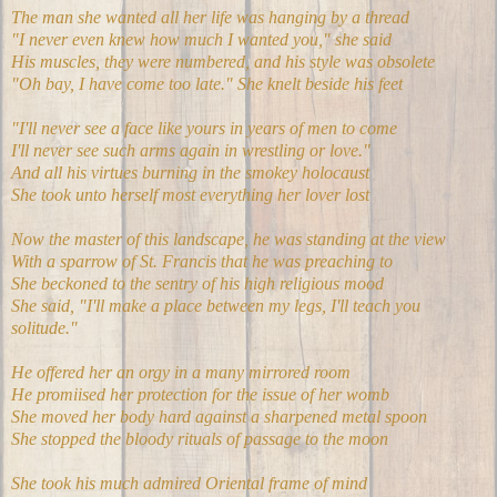
The man she wanted all her life was hanging by a thread
"I never even knew how much I wanted you," she said
His muscles, they were numbered, and his style was obsolete
"Oh bay, I have come too late." She knelt beside his feet
"I'll never see a face like yours in years of men to come
I'll never see such arms again in wrestling or love."
And all his virtues burning in the smokey holocaust
She took unto herself most everything her lover lost
Now the master of this landscape, he was standing at the view
With a sparrow of St. Francis that he was preaching to
She beckoned to the sentry of his high religious mood
She said, "I'll make a place between my legs, I'll teach you
solitude."
He offered her an orgy in a many mirrored room
He promiised her protection for the issue of her womb
She moved her body hard against a sharpened metal spoon
She stopped the bloody rituals of passage to the moon
She took his much admired Oriental frame of mind