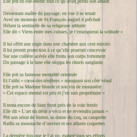
Elle prit en elle-même tout ce qu’avait perdu son amant
Désormais maître du paysage, en vue il se tenait
Avec un moineau de St-François auquel il prêchait
Hélant la sentinelle de sa religieuse attitude
Elle dit « Viens entre mes cuisses, je t’enseignerai la solitude »
Il lui offrit une orgie dans une chambre aux cent miroirs
Il lui promit protection à ce qu’elle pourrait concevoir
Sur une cuillère acérée elle frotta son corps fortement
Du passage à la lune elle stoppa les rituels sanglants
Elle prit sa fameuse mentalité orientale
Et l’alibi « cœur-des-ténèbres » masquant son côté vénal
Elle prit sa Madone blonde et son vin de monastère
« Cet espace mental est pris et j’en suis propriétaire »
Il tenta encore de faire front près de la voie ferrée
Elle dit « L’art du désir a vécu et ne reviendra jamais »
Prit son sénat de bistrot, sa danse du coq, sa casquette
Railla sa moustache d’ouvrier et ses allures coquettes
La dernière fois que je l’ai vu, malgré tous ses efforts