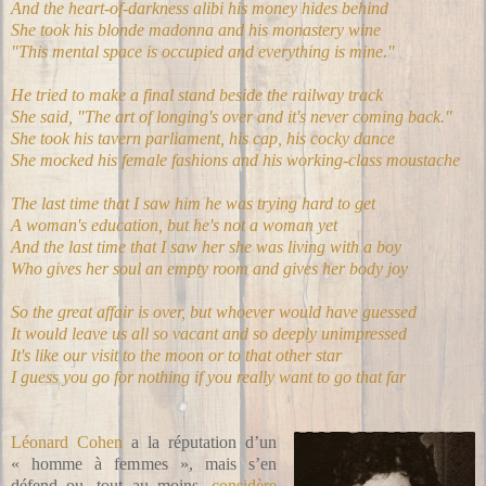
And the heart-of-darkness alibi his money hides behind
She took his blonde madonna and his monastery wine
"This mental space is occupied and everything is mine."
He tried to make a final stand beside the railway track
She said, "The art of longing's over and it's never coming back."
She took his tavern parliament, his cap, his cocky dance
She mocked his female fashions and his working-class moustache
The last time that I saw him he was trying hard to get
A woman's education, but he's not a woman yet
And the last time that I saw her she was living with a boy
Who gives her soul an empty room and gives her body joy
So the great affair is over, but whoever would have guessed
It would leave us all so vacant and so deeply unimpressed
It's like our visit to the moon or to that other star
I guess you go for nothing if you really want to go that far
Léonard Cohen
a la réputation d’un
« homme à femmes », mais s’en
défend ou, tout au moins,
considère