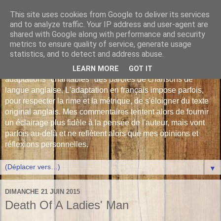
This site uses cookies from Google to deliver its services
Les Monophonies de
and to analyze traffic. Your IP address and user-agent are
shared with Google along with performance and security
Polyphrène
metrics to ensure quality of service, generate usage
statistics, and to detect and address abuse.
Versions françaises inédites : déjà plus de 510 traductions -
LEARN MORE
GOT IT
adaptations "chantables" des paroles de chansons de
langue anglaise. L'adaptation en français impose parfois,
pour respecter la rime et la métrique, de s'éloigner du texte
original anglais. Mes commentaires tentent alors de fournir
un éclairage plus fidèle à la pensée de l'auteur, mais vont
parfois au-delà et ne reflètent alors que mes opinions et
réflexions personnelles.
▼
DIMANCHE 21 JUIN 2015
Death Of A Ladies' Man