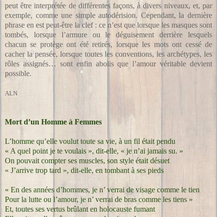
peut être interprétée de différentes façons, à divers niveaux, et, par
exemple, comme une simple autodérision. Cependant, la dernière
phrase en est peut-être la clef : ce n’est que lorsque les masques sont
tombés, lorsque l’armure ou le déguisement derrière lesquels
chacun se protège ont été retirés, lorsque les mots ont cessé de
cacher la pensée, lorsque toutes les conventions, les archétypes, les
rôles assignés… sont enfin abolis que l’amour véritable devient
possible.
ALN
Mort d’un Homme à Femmes
L’homme qu’elle voulut toute sa vie, à un fil était pendu
« A quel point je te voulais », dit-elle, « je n’ai jamais su. »
On pouvait compter ses muscles, son style était désuet
« J’arrive trop tard », dit-elle, en tombant à ses pieds
« En des années d’hommes, je n’ verrai de visage comme le tien
Pour la lutte ou l’amour, je n’ verrai de bras comme les tiens »
Et, toutes ses vertus brûlant en holocauste fumant