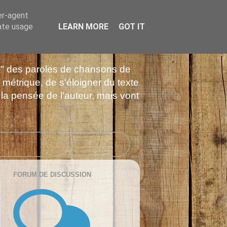
er-agent
rate usage
LEARN MORE
GOT IT
es" des paroles de chansons de
 métrique, de s'éloigner du texte
 la pensée de l'auteur, mais vont
FORUM DE DISCUSSION