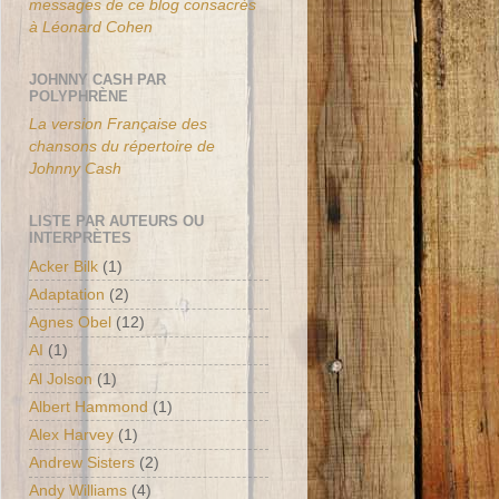
messages de ce blog consacrés
à Léonard Cohen
JOHNNY CASH PAR
POLYPHRÈNE
La version Française des
chansons du répertoire de
Johnny Cash
LISTE PAR AUTEURS OU
INTERPRÈTES
Acker Bilk
(1)
Adaptation
(2)
Agnes Obel
(12)
AI
(1)
Al Jolson
(1)
Albert Hammond
(1)
Alex Harvey
(1)
Andrew Sisters
(2)
Andy Williams
(4)