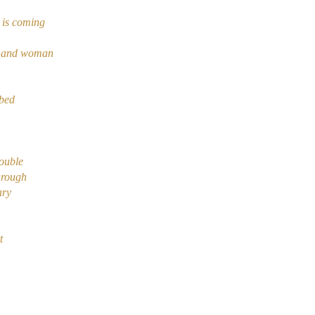
 is coming
n and woman
 bed
rouble
hrough
ary
t