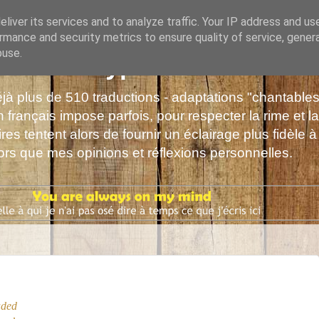
liver its services and to analyze traffic. Your IP address and us
rmance and security metrics to ensure quality of service, gene
buse.
s de Polyphrène
déjà plus de 510 traductions - adaptations "chantabl
 français impose parfois, pour respecter la rime et la
es tentent alors de fournir un éclairage plus fidèle à
alors que mes opinions et réflexions personnelles.
aded