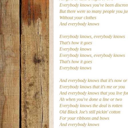
Everybody knows you've been discree
But there were so many people you ju
Without your clothes
And everybody knows
Everybody knows, everybody knows
That's how it goes
Everybody knows
Everybody knows, everybody knows
That's how it goes
Everybody knows
And everybody knows that it's now or
Everybody knows that it's me or you
And everybody knows that you live fo
Ah when you've done a line or two
Everybody knows the deal is rotten
Old Black Joe's still pickin' cotton
For your ribbons and bows
And everybody knows