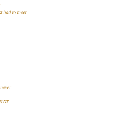
t
st had to meet
 never
rever