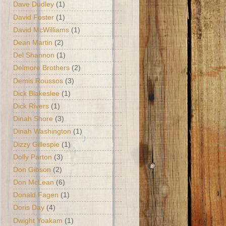
Dave Dudley
(1)
David Foster
(1)
David McWilliams
(1)
Dean Martin
(2)
Del Shannon
(1)
Delmore Brothers
(2)
Demis Roussos
(3)
Dick Blakeslee
(1)
Dick Rivers
(1)
Dinah Shore
(3)
Dinah Washington
(1)
Dizzy Gillespie
(1)
Dolly Parton
(3)
Don Gibson
(2)
Don McLean
(6)
Donald Fagen
(1)
Doris Day
(4)
Dwight Yoakam
(1)