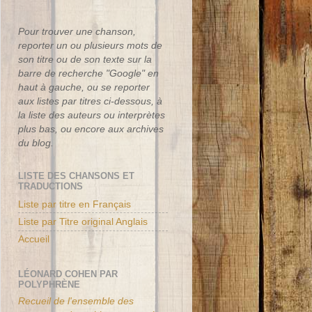
Pour trouver une chanson,
reporter un ou plusieurs mots de
son titre ou de son texte sur la
barre de recherche "Google" en
haut à gauche, ou se reporter
aux listes par titres ci-dessous, à
la liste des auteurs ou interprètes
plus bas, ou encore aux archives
du blog.
LISTE DES CHANSONS ET
TRADUCTIONS
Liste par titre en Français
Liste par Titre original Anglais
Accueil
LÉONARD COHEN PAR
POLYPHRÈNE
Recueil de l'ensemble des