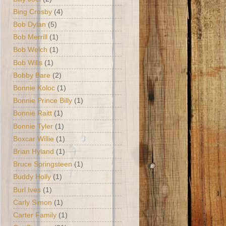
Bing Crosby
(4)
Bob Dylan
(5)
Bob Merrill
(1)
Bob Welch
(1)
Bob Wills
(1)
Bobby Bare
(2)
Bonnie Koloc
(1)
Bonnie Prince Billy
(1)
Bonnie Raitt
(1)
Bonnie Tyler
(1)
Boxcar Willie
(1)
Brian Hyland
(1)
Bruce Springsteen
(1)
Buddy Holly
(1)
Burl Ives
(1)
Carly Simon
(1)
Carter Family
(1)