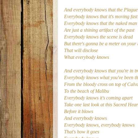
And everybody knows that the Plague
Everybody knows that it's moving fast
Everybody knows that the naked ma
Are just a shining artifact of the past
Everybody knows the scene is dead
But there's gonna be a meter on your
That will disclose
What everybody knows
And everybody knows that you're in t
Everybody knows what you've been t
From the bloody cross on top of Calv
To the beach of Malibu
Everybody knows it's coming apart
Take one last look at this Sacred Hear
Before it blows
And everybody knows
Everybody knows, everybody knows
That's how it goes