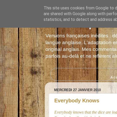
This site uses cookies from Google to de
are shared with Google along with perfo
statistics, and to detect and address a
Les Monophonie
Versions françaises inédites : 
langue anglaise. L'adaptation en
original anglais. Mes commentair
parfois au-delà et ne reflètent 
MERCREDI 27 JANVIER 2010
Everybody Knows
Everybody knows that the dice are lo