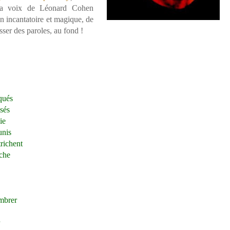
t la voix de Léonard Cohen
n incantatoire et magique, de
sser des paroles, au fond !
uqués
isés
ie
unis
trichent
iche
ombrer