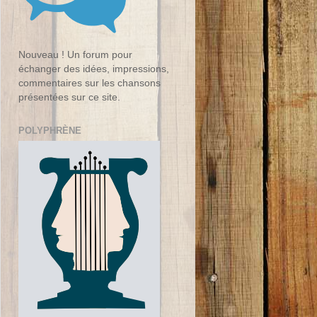
Nouveau ! Un forum pour
échanger des idées, impressions,
commentaires sur les chansons
présentées sur ce site.
POLYPHRÈNE