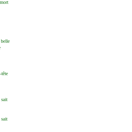
 mort
 belle
e
-tête
 sait
 sait