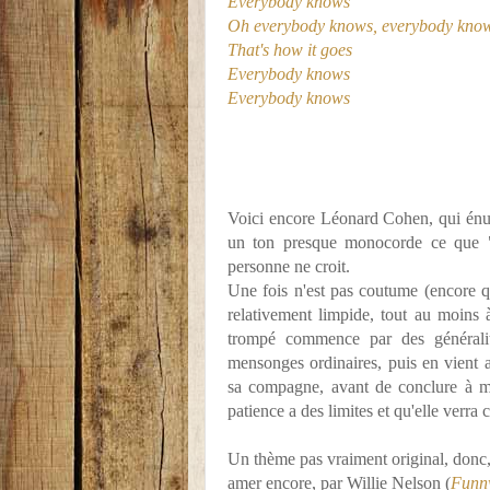
Everybody knows
Oh everybody knows, everybody kno
That's how it goes
Everybody knows
Everybody knows
Voici encore Léonard Cohen, qui énu
un ton presque monocorde ce que "
personne ne croit.
Une fois n'est pas coutume (encore que
relativement limpide, tout au moins 
trompé commence par des généralité
mensonges ordinaires, puis en vient au 
sa compagne, avant de conclure à m
patience a des limites et qu'elle verra c
Un thème pas vraiment original, donc, e
amer encore, par Willie Nelson (
Funny