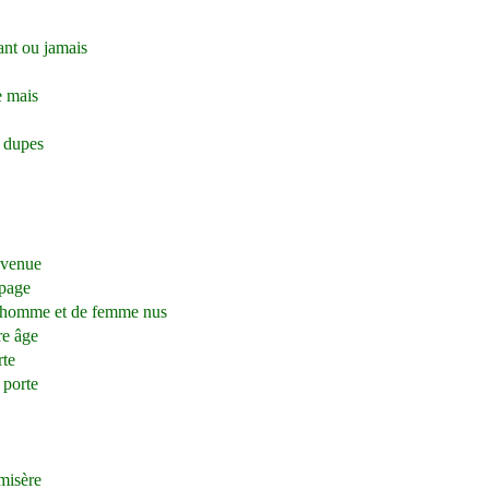
nant ou jamais
e mais
e dupes
revenue
opage
e d’homme et de femme nus
re âge
rte
 porte
 misère