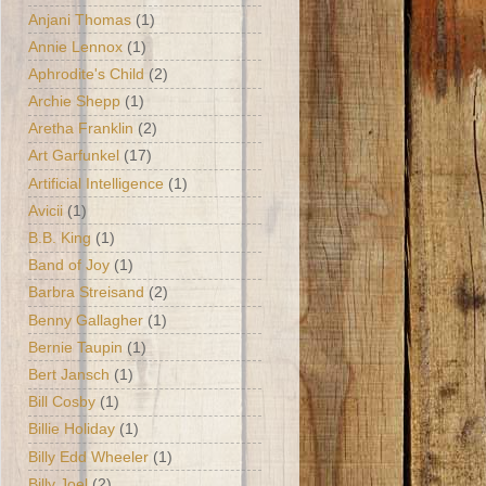
Anjani Thomas
(1)
Annie Lennox
(1)
Aphrodite's Child
(2)
Archie Shepp
(1)
Aretha Franklin
(2)
Art Garfunkel
(17)
Artificial Intelligence
(1)
Avicii
(1)
B.B. King
(1)
Band of Joy
(1)
Barbra Streisand
(2)
Benny Gallagher
(1)
Bernie Taupin
(1)
Bert Jansch
(1)
Bill Cosby
(1)
Billie Holiday
(1)
Billy Edd Wheeler
(1)
Billy Joel
(2)