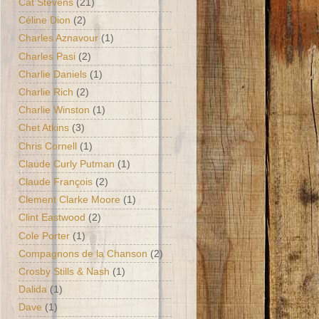
Cat Stevens
(21)
Céline Dion
(2)
Charles Aznavour
(1)
Charles Pasi
(2)
Charlie Daniels
(1)
Charlie Rich
(2)
Charlie Winston
(1)
Chet Atkins
(3)
Chris Cornell
(1)
Claude Curly Putman
(1)
Claude François
(2)
Clement Clarke Moore
(1)
Clint Eastwood
(2)
Cole Porter
(1)
Compagnons de la Chanson
(2)
Crosby Stills & Nash
(1)
Dalida
(1)
Dave
(1)