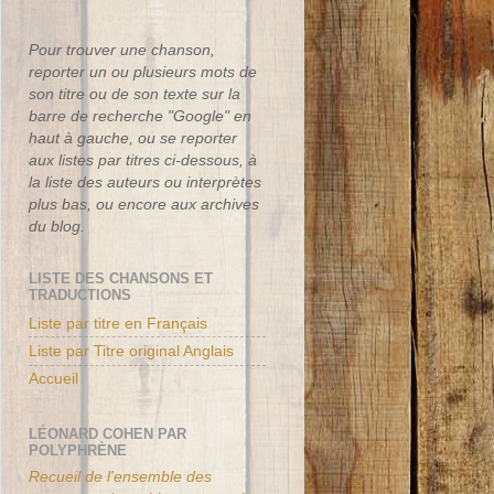
Pour trouver une chanson,
reporter un ou plusieurs mots de
son titre ou de son texte sur la
barre de recherche "Google" en
haut à gauche, ou se reporter
aux listes par titres ci-dessous, à
la liste des auteurs ou interprètes
plus bas, ou encore aux archives
du blog.
LISTE DES CHANSONS ET
TRADUCTIONS
Liste par titre en Français
Liste par Titre original Anglais
Accueil
LÉONARD COHEN PAR
POLYPHRÈNE
Recueil de l'ensemble des