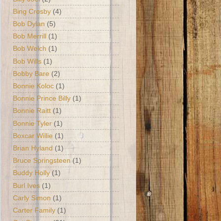
Bing Crosby
(4)
Bob Dylan
(5)
Bob Merrill
(1)
Bob Welch
(1)
Bob Wills
(1)
Bobby Bare
(2)
Bonnie Koloc
(1)
Bonnie Prince Billy
(1)
Bonnie Raitt
(1)
Bonnie Tyler
(1)
Boxcar Willie
(1)
Brian Hyland
(1)
Bruce Springsteen
(1)
Buddy Holly
(1)
Burl Ives
(1)
Carly Simon
(1)
Carter Family
(1)