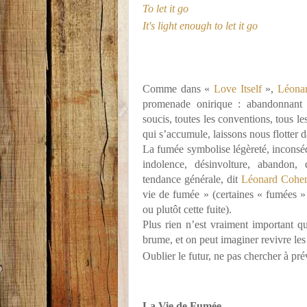
To let it go
It's light enough to let it go
Comme dans «
Love Itself
»,
Léona
promenade onirique : abandonnant 
soucis, toutes les conventions, tous l
qui s’accumule, laissons nous flotter 
La fumée symbolise légèreté, inconséq
indolence, désinvolture, abandon, 
tendance générale, dit
Léonard Cohe
vie de fumée » (certaines « fumées » f
ou plutôt cette fuite).
Plus rien n’est vraiment important qu
brume, et on peut imaginer revivre les 
Oublier le futur, ne pas chercher à pr
La Vie de Fumée