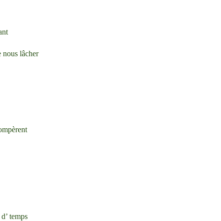
ant
e nous lâcher
tompèrent
 d’ temps