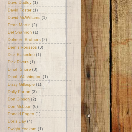
Dave Dudley
(1)
David Foster
(1)
David McWilliams
(1)
Dean Martin
(2)
Del Shannon
(1)
Delmore Brothers
(2)
Demis Roussos
(3)
Dick Blakeslee
(1)
Dick Rivers
(1)
Dinah Shore
(3)
Dinah Washington
(1)
Dizzy Gillespie
(1)
Dolly Parton
(3)
Don Gibson
(2)
Don McLean
(6)
Donald Fagen
(1)
Doris Day
(4)
Dwight Yoakam
(1)