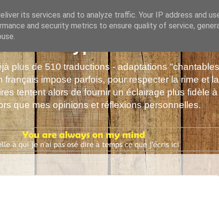
liver its services and to analyze traffic. Your IP address and us
rmance and security metrics to ensure quality of service, gene
buse.
s de Polyphrène
déjà plus de 510 traductions - adaptations "chantabl
 français impose parfois, pour respecter la rime et la
es tentent alors de fournir un éclairage plus fidèle à
alors que mes opinions et réflexions personnelles.