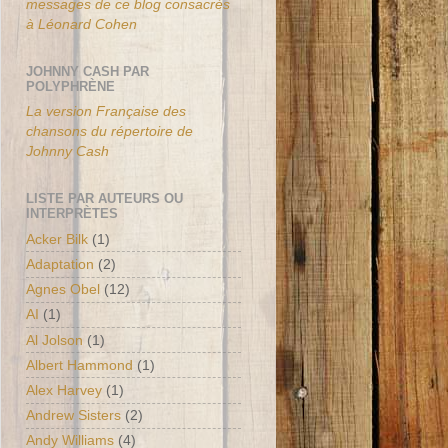
messages de ce blog consacrés
à Léonard Cohen
JOHNNY CASH PAR
POLYPHRÈNE
La version Française des
chansons du répertoire de
Johnny Cash
LISTE PAR AUTEURS OU
INTERPRÈTES
Acker Bilk
(1)
Adaptation
(2)
Agnes Obel
(12)
AI
(1)
Al Jolson
(1)
Albert Hammond
(1)
Alex Harvey
(1)
Andrew Sisters
(2)
Andy Williams
(4)