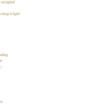
is occupied
 keep it light
ading
ir
,
es