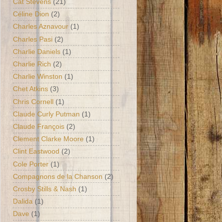
Cat Stevens
(21)
Céline Dion
(2)
Charles Aznavour
(1)
Charles Pasi
(2)
Charlie Daniels
(1)
Charlie Rich
(2)
Charlie Winston
(1)
Chet Atkins
(3)
Chris Cornell
(1)
Claude Curly Putman
(1)
Claude François
(2)
Clement Clarke Moore
(1)
Clint Eastwood
(2)
Cole Porter
(1)
Compagnons de la Chanson
(2)
Crosby Stills & Nash
(1)
Dalida
(1)
Dave
(1)