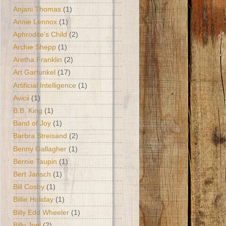
Anjani Thomas
(1)
Annie Lennox
(1)
Aphrodite's Child
(2)
Archie Shepp
(1)
Aretha Franklin
(2)
Art Garfunkel
(17)
Artificial Intelligence
(1)
Avicii
(1)
B.B. King
(1)
Band of Joy
(1)
Barbra Streisand
(2)
Benny Gallagher
(1)
Bernie Taupin
(1)
Bert Jansch
(1)
Bill Cosby
(1)
Billie Holiday
(1)
Billy Edd Wheeler
(1)
Billy Joel
(2)