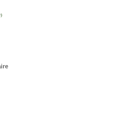
e)
ire