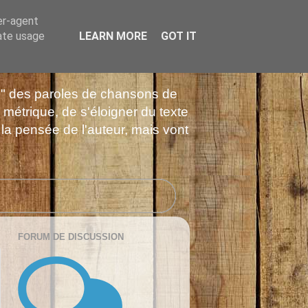
er-agent
rate usage
LEARN MORE
GOT IT
es" des paroles de chansons de
 métrique, de s'éloigner du texte
 la pensée de l'auteur, mais vont
FORUM DE DISCUSSION