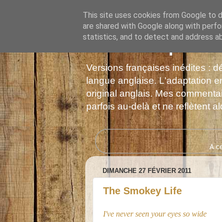
This site uses cookies from Google to de
are shared with Google along with perfo
statistics, and to detect and address a
Les Monophonie
Versions françaises inédites : 
langue anglaise. L'adaptation en
original anglais. Mes commentair
parfois au-delà et ne reflètent 
DIMANCHE 27 FÉVRIER 2011
The Smokey Life
I've never seen your eyes so wide