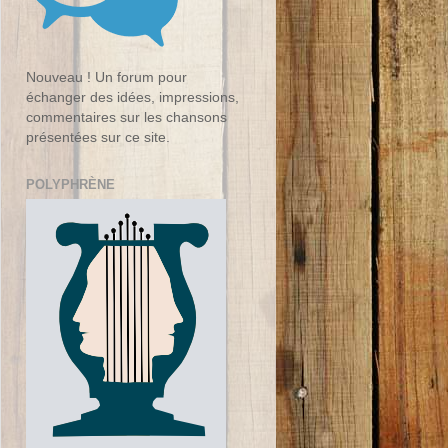
Nouveau ! Un forum pour
échanger des idées, impressions,
commentaires sur les chansons
présentées sur ce site.
POLYPHRÈNE