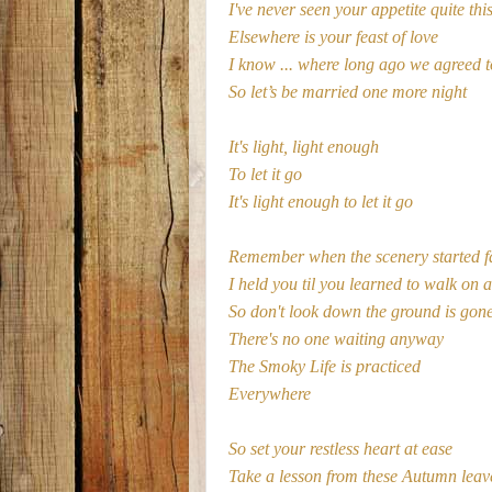
I've never seen your appetite quite th
Elsewhere is your feast of love
I know ... where long ago we agreed to
So let’s be married one more night
It's light, light enough
To let it go
It's light enough to let it go
Remember when the scenery started f
I held you til you learned to walk on a
So don't look down the ground is gone
There's no one waiting anyway
The Smoky Life is practiced
Everywhere
So set your restless heart at ease
Take a lesson from these Autumn leav