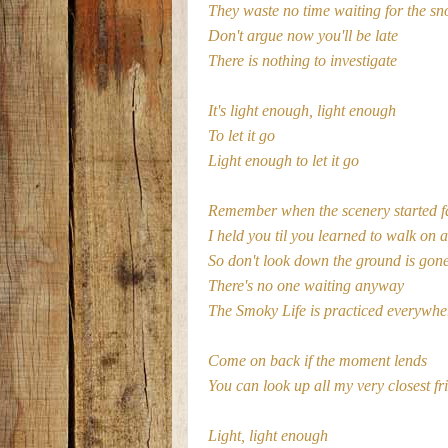
They waste no time waiting for the s
Don't argue now you'll be late
There is nothing to investigate
It's light enough, light enough
To let it go
Light enough to let it go
Remember when the scenery started f
I held you til you learned to walk on a
So don't look down the ground is gone
There's no one waiting anyway
The Smoky Life is practiced everywhe
Come on back if the moment lends
You can look up all my very closest fr
Light, light enough