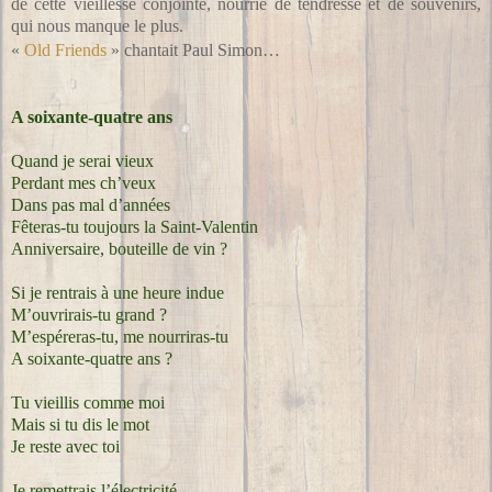
de cette vieillesse conjointe, nourrie de tendresse et de souvenirs,
qui nous manque le plus.
«
Old Friends
» chantait Paul Simon…
A soixante-quatre ans
Quand je serai vieux
Perdant mes ch’veux
Dans pas mal d’années
Fêteras-tu toujours la Saint-Valentin
Anniversaire, bouteille de vin ?
Si je rentrais à une heure indue
M’ouvrirais-tu grand ?
M’espéreras-tu, me nourriras-tu
A soixante-quatre ans ?
Tu vieillis comme moi
Mais si tu dis le mot
Je reste avec toi
Je remettrais l’électricité