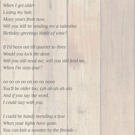
When I get older
Losing my hair,
Many years from now,
Will you still be sending me a valentine
Birthday greetings bottle of wine?
If I'd been out till quarter to three
Would you lock the door,
Will you still need me, will you still feed me,
When I'm sixty-four?
oo oo oo oo oo oo oo oooo
You'll be older too, (ah ah ah ah ah)
And if you say the word,
I could stay with you.
I could be handy mending a fuse
When your lights have gone.
You can knit a sweater by the fireside