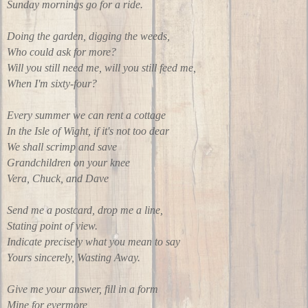
Sunday mornings go for a ride.
Doing the garden, digging the weeds,
Who could ask for more?
Will you still need me, will you still feed me,
When I'm sixty-four?
Every summer we can rent a cottage
In the Isle of Wight, if it's not too dear
We shall scrimp and save
Grandchildren on your knee
Vera, Chuck, and Dave
Send me a postcard, drop me a line,
Stating point of view.
Indicate precisely what you mean to say
Yours sincerely, Wasting Away.
Give me your answer, fill in a form
Mine for evermore