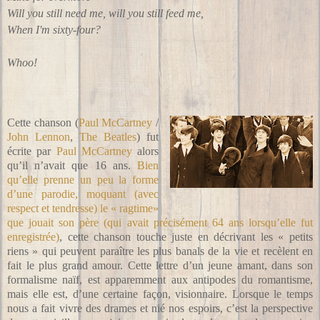
Will you still need me, will you still feed me,
When I'm sixty-four?
Whoo!
Cette chanson (
Paul McCartney
/
John Lennon
,
The Beatles
) fut
écrite par
Paul McCartney
alors
qu’il n’avait que 16 ans.
Bien
qu’elle prenne un peu la forme
d’une parodie, moquant (avec
respect et tendresse) le « ragtime»
que jouait son père (qui avait précisément 64 ans lorsqu’elle fut
enregistrée)
, cette chanson touche juste en décrivant les « petits
riens » qui peuvent paraître les plus banals de la vie et recèlent en
fait le plus grand amour. Cette lettre d’un jeune amant, dans son
formalisme naïf, est apparemment aux antipodes du romantisme,
mais elle est, d’une certaine façon, visionnaire. Lorsque le temps
nous a fait vivre des drames et nié nos espoirs, c’est la perspective