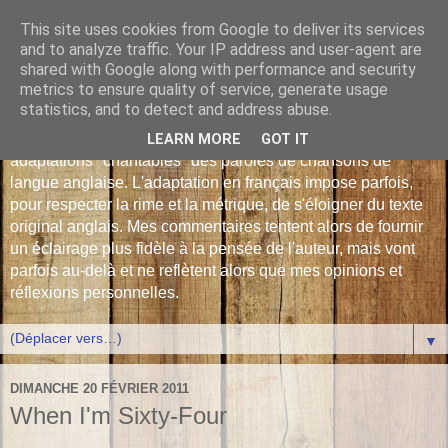
This site uses cookies from Google to deliver its services
Les Monophonies de
and to analyze traffic. Your IP address and user-agent are
shared with Google along with performance and security
Polyphrène
metrics to ensure quality of service, generate usage
statistics, and to detect and address abuse.
Versions françaises inédites : déjà plus de 510 traductions -
LEARN MORE
GOT IT
adaptations "chantables" des paroles de chansons de
langue anglaise. L'adaptation en français impose parfois,
pour respecter la rime et la métrique, de s'éloigner du texte
original anglais. Mes commentaires tentent alors de fournir
un éclairage plus fidèle à la pensée de l'auteur, mais vont
parfois au-delà et ne reflètent alors que mes opinions et
réflexions personnelles.
▼
DIMANCHE 20 FÉVRIER 2011
When I'm Sixty-Four