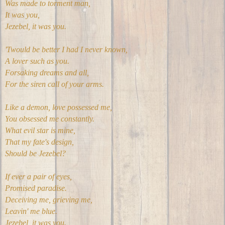
Was made to torment man,
It was you,
Jezebel, it was you.
'Twould be better I had I never known,
A lover such as you.
Forsaking dreams and all,
For the siren call of your arms.
Like a demon, love possessed me,
You obsessed me constantly.
What evil star is mine,
That my fate's design,
Should be Jezebel?
If ever a pair of eyes,
Promised paradise.
Deceiving me, grieving me,
Leavin' me blue.
Jezebel, it was you.