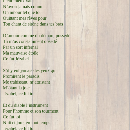
Il eut mieux valu
N’avoir jamais connu
Un amour tel que toi
Quittant mes rêves pour
Ton chant de sirène dans tes bras
D’amour comme du démon, possédé
Tu m’as constamment obsédé
Par un sort infernal
Ma mauvaise étoile
Ce fut Jézabel
S’il y eut jamais des yeux qui
Promirent le paradis
Me trahissant, m’attristant
M’ôtant la joie
Jézabel, ce fut toi
Et du diable l’instrument
Pour l’homme et son tourment
Ce fut toi
Nuit et jour, en tout temps
Jézabel, ce fut toi