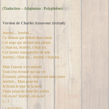
(Traduction – Adaptation : Polyphrène)
Version de Charles Aznavour (extrait)
Jezebel... Jezebel..
.
Ce démon qui brûlait mon coeur
Cet ange qui séchait mes pleurs
C'était toi, Jezebel, c'était toi.
Ces larmes transpercées de joie
Jezebel, c'était toi... Jezebel c'était toi...
Mais l'amour s'est anéanti
Tout s'est écroulé sur ma vie
Écrasant, piétinant, emportant mon coeur
Jezebel... Mais pour toi
Je ferais le tour de la terre
J'irais jusqu'au fond des enfers
Où es-tu? Jezebel, où es-tu?
[
…
]
Le
9/23/2011