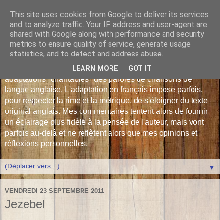
This site uses cookies from Google to deliver its services
Les Monophonies de
and to analyze traffic. Your IP address and user-agent are
shared with Google along with performance and security
Polyphrène
metrics to ensure quality of service, generate usage
statistics, and to detect and address abuse.
Versions françaises inédites : déjà plus de 510 traductions -
LEARN MORE
GOT IT
adaptations "chantables" des paroles de chansons de
langue anglaise. L'adaptation en français impose parfois,
pour respecter la rime et la métrique, de s'éloigner du texte
original anglais. Mes commentaires tentent alors de fournir
un éclairage plus fidèle à la pensée de l'auteur, mais vont
parfois au-delà et ne reflètent alors que mes opinions et
réflexions personnelles.
▼
VENDREDI 23 SEPTEMBRE 2011
Jezebel