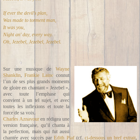
If ever the devil's plan,
Was made to torment man,
It was you,
Night an' day, every way.
Oh, Jezebel, Jezebel, Jezebel.
Sur une musique de
Wayne
Shanklin
,
Frankie Laine
connut
l’un de ses plus grands moments
de gloire en chantant « Jezebel »,
avec toute l’emphase qui
convient à un tel sujet, et avec
toutes les inflexions et toute la
force de sa voix.
Charles Aznavour
en rédigea une
version française, qu’il chanta à
la perfection, mais qui fut aussi
chantée avec succès par
Edith Piaf
(cf.
ci-dessous un bref extrait
,