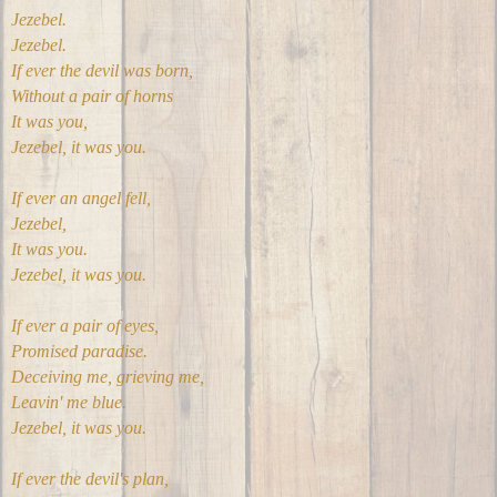
Jezebel.
Jezebel.
If ever the devil was born,
Without a pair of horns
It was you,
Jezebel, it was you.
If ever an angel fell,
Jezebel,
It was you.
Jezebel, it was you.
If ever a pair of eyes,
Promised paradise.
Deceiving me, grieving me,
Leavin' me blue.
Jezebel, it was you.
If ever the devil's plan,