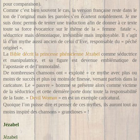
pour comparaison).
Comme c’est bien souvent le cas, la version française reste dans le
ton de l’original mais les paroles s’en écartent notablement. Je me
suis donc permis de tenter une traduction afin de donner à ce texte
toute sa force évocatrice sur le thème de la « femme fatale »,
séductrice mais démoniaque, irrésistible mais impitoyable. Il s’agit
là d’un mythe aussi ancien de celui d’Eve, responsable du « péché
originel ».
La
Bible décrit la princesse phénicienne Jézabel
comme séductrice
et manipulatrice, et sa figure est devenue emblématique de
l’apostasie et de l’immoralité.
De nombreuses chansons ont « exploité » ce mythe avec plus ou
moins de succès et plus ou moins de finesse, versant parfois dans la
caricature. Le « pauvre » homme se présente alors comme victime
de la séductrice, et cette dernière porte donc toute la responsabilité
de la faute. «
Devil Woman
» en est un exemple caricatural.
Quoique l’on puisse dire et penser de ces mythes, ils auront tout au
moins inspiré des chansons « grandioses » !
Jézabel
Jézabel