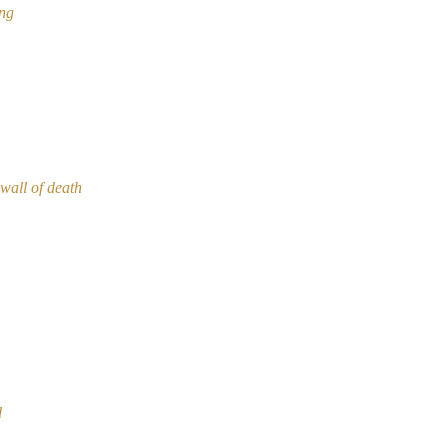
ing
 wall of death
d