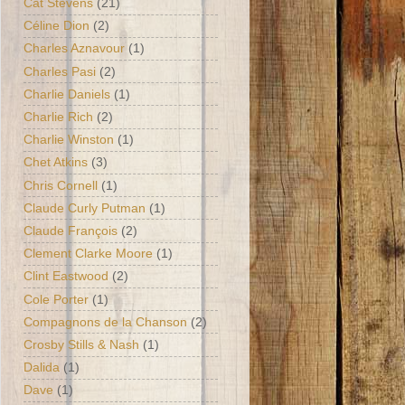
Cat Stevens
(21)
Céline Dion
(2)
Charles Aznavour
(1)
Charles Pasi
(2)
Charlie Daniels
(1)
Charlie Rich
(2)
Charlie Winston
(1)
Chet Atkins
(3)
Chris Cornell
(1)
Claude Curly Putman
(1)
Claude François
(2)
Clement Clarke Moore
(1)
Clint Eastwood
(2)
Cole Porter
(1)
Compagnons de la Chanson
(2)
Crosby Stills & Nash
(1)
Dalida
(1)
Dave
(1)