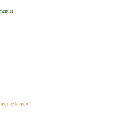
ment et
“
mur de la mort
”