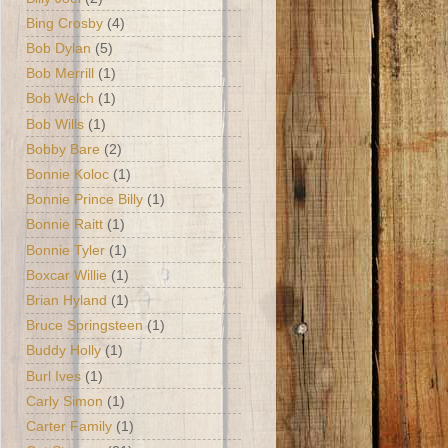
Bing Crosby
(4)
Bob Dylan
(5)
Bob Merrill
(1)
Bob Welch
(1)
Bob Wills
(1)
Bobby Bare
(2)
Bonnie Koloc
(1)
Bonnie Prince Billy
(1)
Bonnie Raitt
(1)
Bonnie Tyler
(1)
Boxcar Willie
(1)
Brian Hyland
(1)
Bruce Springsteen
(1)
Buddy Holly
(1)
Burl Ives
(1)
Carly Simon
(1)
Carter Family
(1)