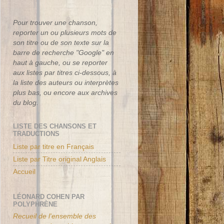
Pour trouver une chanson,
reporter un ou plusieurs mots de
son titre ou de son texte sur la
barre de recherche "Google" en
haut à gauche, ou se reporter
aux listes par titres ci-dessous, à
la liste des auteurs ou interprètes
plus bas, ou encore aux archives
du blog.
LISTE DES CHANSONS ET
TRADUCTIONS
Liste par titre en Français
Liste par Titre original Anglais
Accueil
LÉONARD COHEN PAR
POLYPHRÈNE
Recueil de l'ensemble des