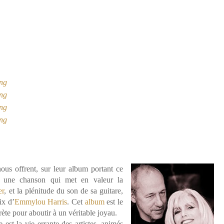
ing
ing
ing
ing
ous offrent, sur leur album portant ce
, une chanson qui met en valeur la
er
, et la plénitude du son de sa guitare,
ix d’
Emmylou Harris
. Cet
album
est le
ète pour aboutir à un véritable joyau.
 est la vie errante des artistes, animés