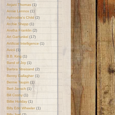
Anjani Thomas
(1)
Annie Lennox
(1)
Aphrodite's Child
(2)
Archie Shepp
(1)
Aretha Franklin
(2)
Art Garfunkel
(17)
Artificial Intelligence
(1)
Avicii
(1)
B.B. King
(1)
Band of Joy
(1)
Barbra Streisand
(2)
Benny Gallagher
(1)
Bernie Taupin
(1)
Bert Jansch
(1)
Bill Cosby
(1)
Billie Holiday
(1)
Billy Edd Wheeler
(1)
Billy Joel
(2)