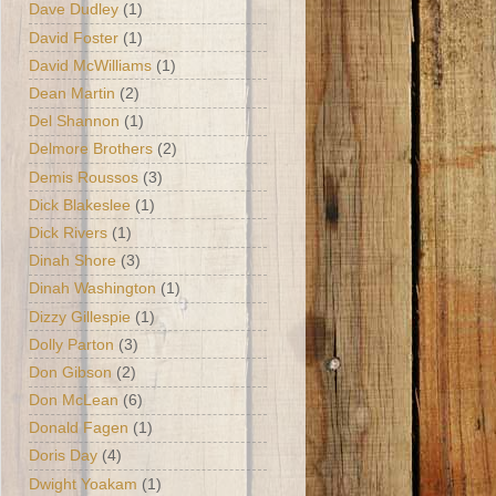
Dave Dudley
(1)
David Foster
(1)
David McWilliams
(1)
Dean Martin
(2)
Del Shannon
(1)
Delmore Brothers
(2)
Demis Roussos
(3)
Dick Blakeslee
(1)
Dick Rivers
(1)
Dinah Shore
(3)
Dinah Washington
(1)
Dizzy Gillespie
(1)
Dolly Parton
(3)
Don Gibson
(2)
Don McLean
(6)
Donald Fagen
(1)
Doris Day
(4)
Dwight Yoakam
(1)