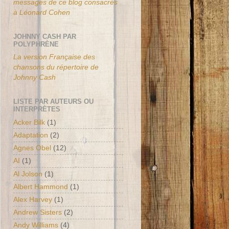
messages de ce blog consacrés
à Léonard Cohen
JOHNNY CASH PAR
POLYPHRÈNE
La version Française des
chansons du répertoire de
Johnny Cash
LISTE PAR AUTEURS OU
INTERPRÈTES
Acker Bilk
(1)
Adaptation
(2)
Agnes Obel
(12)
AI
(1)
Al Jolson
(1)
Albert Hammond
(1)
Alex Harvey
(1)
Andrew Sisters
(2)
Andy Williams
(4)