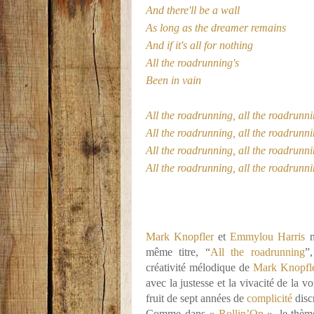
And there'll be a wall
As long as the dreamer remains
And if it's all for nothing
All the roadrunning's
Been in vain
All the roadrunning, all the roadrunn
All the roadrunning, all the roadrunn
All the roadrunning, all the roadrunn
All the roadrunning, all the roadrunn
Mark Knopfler
et
Emmylou Harris
n
même titre, “
All the roadrunning
”
créativité mélodique de
Mark Knopfl
avec la justesse et la vivacité de la vo
fruit de sept années de
complicité
discr
Comme dans «
Rollin’On
», le thème