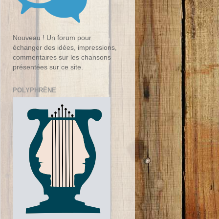
Nouveau ! Un forum pour
échanger des idées, impressions,
commentaires sur les chansons
présentées sur ce site.
POLYPHRÈNE