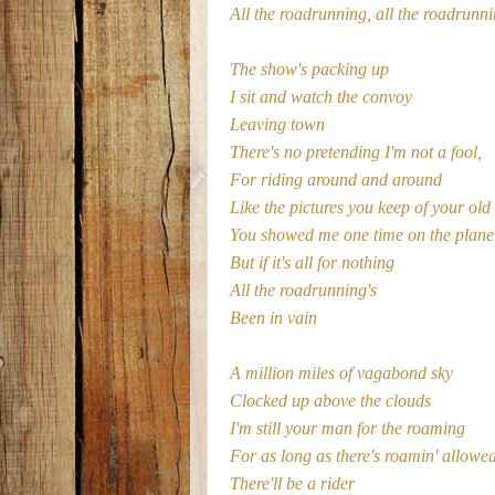
All the roadrunning, all the roadrunn
The show's packing up
I sit and watch the convoy
Leaving town
There's no pretending I'm not a fool,
For riding around and around
Like the pictures you keep of your old
You showed me one time on the plane
But if it's all for nothing
All the roadrunning's
Been in vain
A million miles of vagabond sky
Clocked up above the clouds
I'm still your man for the roaming
For as long as there's roamin' allowe
There'll be a rider