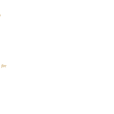
s
fire