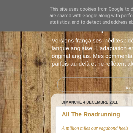
This site uses cookies from Google to de
are shared with Google along with perfo
statistics, and to detect and address a
Les Monophonie
Versions françaises inédites : 
langue anglaise. L'adaptation en
original anglais. Mes commentair
parfois au-delà et ne reflètent 
DIMANCHE 4 DÉCEMBRE 2011
All The Roadrunning
A million miles our vagabond heels