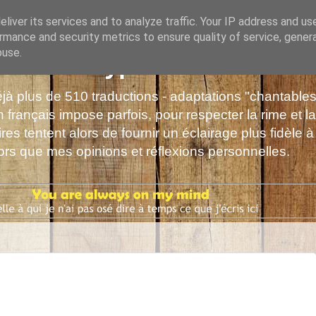
liver its services and to analyze traffic. Your IP address and us
rmance and security metrics to ensure quality of service, gene
buse.
s de Polyphrène
déjà plus de 510 traductions - adaptations "chantabl
 français impose parfois, pour respecter la rime et la
es tentent alors de fournir un éclairage plus fidèle à
alors que mes opinions et réflexions personnelles.