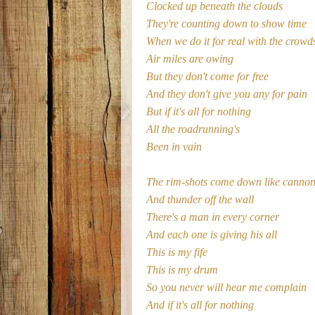
Clocked up beneath the clouds
They're counting down to show time
When we do it for real with the crowd
Air miles are owing
But they don't come for free
And they don't give you any for pain
But if it's all for nothing
All the roadrunning's
Been in vain
The rim-shots come down like cannon 
And thunder off the wall
There's a man in every corner
And each one is giving his all
This is my fife
This is my drum
So you never will hear me complain
And if it's all for nothing