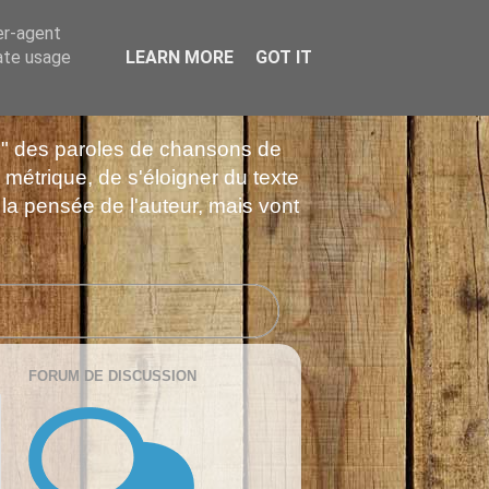
er-agent
rate usage
LEARN MORE
GOT IT
es" des paroles de chansons de
 métrique, de s'éloigner du texte
 la pensée de l'auteur, mais vont
FORUM DE DISCUSSION