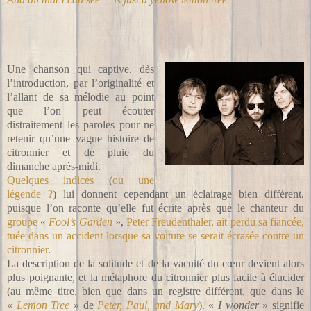
Une chanson qui captive, dès
l’introduction, par l’originalité et
l’allant de sa mélodie au point
que l’on peut écouter
distraitement les paroles pour ne
retenir qu’une vague histoire de
citronnier et de pluie du
dimanche après-midi.
Quelques indices
(
ou une
légende ?
) lui donnent cependant un éclairage bien différent,
puisque l’on raconte qu’elle fut écrite après que le chanteur du
groupe
«
Fool’s Garden
»,
Peter Freudenthaler, ait perdu sa fiancée,
tuée dans un accident lorsque sa voiture se serait écrasée contre un
citronnier
.
La description de la solitude et de la vacuité du cœur devient alors
plus poignante, et la métaphore du citronnier plus facile à élucider
(au même titre, bien que dans un registre différent, que dans le
«
Lemon Tree
» de
Peter, Paul, and Mary
). «
I wonder
» signifie