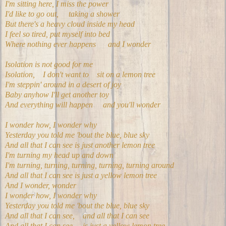
I'm sitting here, I miss the power
I'd like to go out, taking a shower
But there's a heavy cloud inside my head
I feel so tired, put myself into bed
Where nothing ever happens and I wonder
Isolation is not good for me
Isolation, I don't want to sit on a lemon tree
I'm steppin' around in a desert of joy
Baby anyhow I'll get another toy
And everything will happen and you'll wonder
I wonder how, I wonder why
Yesterday you told me 'bout the blue, blue sky
And all that I can see is just another lemon tree
I'm turning my head up and down
I'm turning, turning, turning, turning, turning around
And all that I can see is just a yellow lemon tree
And I wonder, wonder
I wonder how, I wonder why
Yesterday you told me 'bout the blue, blue sky
And all that I can see, and all that I can see
And all that I can see is just a yellow lemon tree