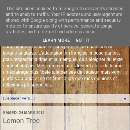
This site uses cookies from Google to deliver its services
Les Monophonies de
and to analyze traffic. Your IP address and user-agent are
shared with Google along with performance and security
Polyphrène
metrics to ensure quality of service, generate usage
statistics, and to detect and address abuse.
Versions françaises inédites : déjà plus de 510 traductions -
LEARN MORE
GOT IT
adaptations "chantables" des paroles de chansons de
langue anglaise. L'adaptation en français impose parfois,
pour respecter la rime et la métrique, de s'éloigner du texte
original anglais. Mes commentaires tentent alors de fournir
un éclairage plus fidèle à la pensée de l'auteur, mais vont
parfois au-delà et ne reflètent alors que mes opinions et
réflexions personnelles.
▼
SAMEDI 24 MARS 2012
Lemon Tree