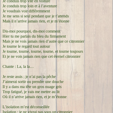
Je conduis trop vite en voiture
Je conduis trop loin et à l’aventure
Je voudrais voir différemment
Je me sens si seul pendant que je t’attends
Mais il n’arrive jamais rien, et je m’étonne
Dis-moi pourquoi, dis-moi comment
Hier tu me parlais du bleu du firmament
Mais je ne vois jamais rien d’autre que ce citronnier
Je tourne le regard tout autour
Je tourne, tourne, tourne, tourne, et tourne toujours
Et je ne vois jamais rien que cet éternel citronnier
Chante : La, la la…
Je reste assis ; je n’ai pas la pêche
J’aimerai sortir ou prendre une douche
Il y a dans ma tête un gros nuage gris
Trop fatigué, je vais me mettre au lit
Où il n’arrive jamais rien, et je m’étonne
L’isolation m’est déconseillée
Isolation ; je ne vivrai pas sous un citronnier