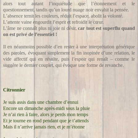
alors tout autant l’inquiétude que l’étonnement et le
questionnement, tandis qu’un lourd nuage noir envahit la pensée.
L’absence ternit les couleurs, réduit l’espace, abolit la volonté.
L’attente vaine engourdit l’esprit et refroidit le cœur.
L’âme ne connaît plus ni joie ni désir,
car tout est superflu quand
on est privé de l’essentiel !
Il en néanmoins possible d’en rester à une interprétation générique
des paroles, évoquant simplement la fin inopinée d’une relation, le
vide affectif qui en résulte, puis l’espoir qui renaît – comme le
suggère le dernier couplet, qui évoque une forme de revanche.
Citronnier
Je suis assis dans une chambre d’ennui
Encore un dimanche après-midi sous la pluie
Je n’ai rien à faire, alors je perds mon temps
Et je tourne en rond pendant que je t’attends
Mais il n’arrive jamais rien, et je m’étonne