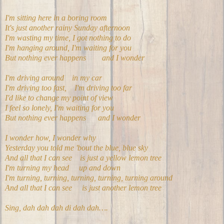
I'm sitting here in a boring room
It's just another rainy Sunday afternoon
I'm wasting my time, I got nothing to do
I'm hanging around, I'm waiting for you
But nothing ever happens and I wonder
I'm driving around in my car
I'm driving too fast, I'm driving too far
I'd like to change my point of view
I feel so lonely, I'm waiting for you
But nothing ever happens and I wonder
I wonder how, I wonder why
Yesterday you told me 'bout the blue, blue sky
And all that I can see is just a yellow lemon tree
I'm turning my head up and down
I'm turning, turning, turning, turning, turning around
And all that I can see is just another lemon tree
Sing, dah dah dah di dah dah….