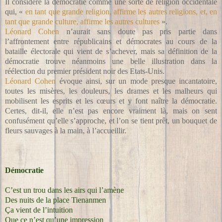
Il considère la démocratie comme une sorte de religion occidentale
qui, «
en tant que grande religion, affirme les autres religions, et, en
tant que grande culture, affirme les autres cultures
».
Léonard Cohen
n’aurait sans doute pas pris partie dans
l’affrontement entre républicains et démocrates au cours de la
bataille électorale qui vient de s’achever, mais sa définition de la
démocratie trouve néanmoins une belle illustration dans la
réélection du premier président noir des Etats-Unis.
Léonard Cohen
évoque ainsi, sur un mode presque incantatoire,
toutes les misères, les douleurs, les drames et les malheurs qui
mobilisent les esprits et les cœurs et y font naître la démocratie.
Certes, dit-il, elle n’est pas encore vraiment là, mais on sent
confusément qu’elle s’approche, et l’on se tient prêt, un bouquet de
fleurs sauvages à la main, à l’accueillir.
Démocratie
C’est un trou dans les airs qui l’amène
Des nuits de la place Tienanmen
Ça vient de l’intuition
Que ce n’est qu’une impression