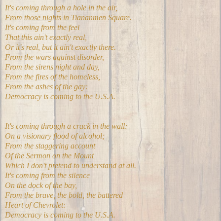
It's coming through a hole in the air,
From those nights in Tiananmen Square.
It's coming from the feel
That this ain't exactly real,
Or it's real, but it ain't exactly there.
From the wars against disorder,
From the sirens night and day,
From the fires of the homeless,
From the ashes of the gay:
Democracy is coming to the U.S.A.
It's coming through a crack in the wall;
On a visionary flood of alcohol;
From the staggering account
Of the Sermon on the Mount
Which I don't pretend to understand at all.
It's coming from the silence
On the dock of the bay,
From the brave, the bold, the battered
Heart of Chevrolet:
Democracy is coming to the U.S.A.