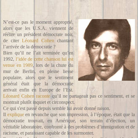
N’est-ce pas le moment approprié,
alors que les U.S.A. viennent de
réélire un président démocrate noir,
de citer
Léonard Cohen
chantant
l’arrivée de la démocratie ?
Bien qu’il ne l’ait terminée qu’en
1992,
l’idée de cette chanson lui est
venue en 1989
, lors de la chute du
mur de Berlin, en pleine liesse
populaire, alors que le sentiment
général était que la démocratie
arrivait enfin en Europe de l’Est.
Léonard Cohen
raconte
qu’il ne partageait pas ce sentiment, et se
montrait plutôt inquiet et circonspect.
Ce qui s'est passé depuis semble lui avoir donné raison.
Il
explique
en revanche que son impression, à l’époque, était que la
démocratie trouvait, en Amérique, son terrain d’élection, un
véritable laboratoire, confronté à des problèmes d’immigration et de
racisme, et paraissant capable de les surmonter.