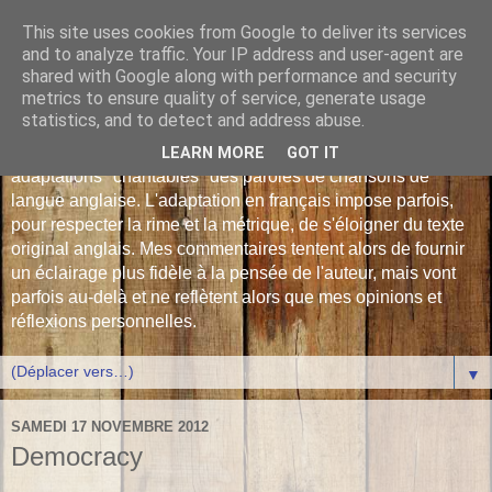
This site uses cookies from Google to deliver its services
Les Monophonies de
and to analyze traffic. Your IP address and user-agent are
shared with Google along with performance and security
Polyphrène
metrics to ensure quality of service, generate usage
statistics, and to detect and address abuse.
Versions françaises inédites : déjà plus de 510 traductions -
LEARN MORE
GOT IT
adaptations "chantables" des paroles de chansons de
langue anglaise. L'adaptation en français impose parfois,
pour respecter la rime et la métrique, de s'éloigner du texte
original anglais. Mes commentaires tentent alors de fournir
un éclairage plus fidèle à la pensée de l'auteur, mais vont
parfois au-delà et ne reflètent alors que mes opinions et
réflexions personnelles.
▼
SAMEDI 17 NOVEMBRE 2012
Democracy