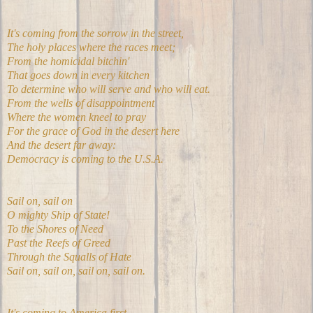
It's coming from the sorrow in the street,
The holy places where the races meet;
From the homicidal bitchin'
That goes down in every kitchen
To determine who will serve and who will eat.
From the wells of disappointment
Where the women kneel to pray
For the grace of God in the desert here
And the desert far away:
Democracy is coming to the U.S.A.
Sail on, sail on
O mighty Ship of State!
To the Shores of Need
Past the Reefs of Greed
Through the Squalls of Hate
Sail on, sail on, sail on, sail on.
It's coming to America first,