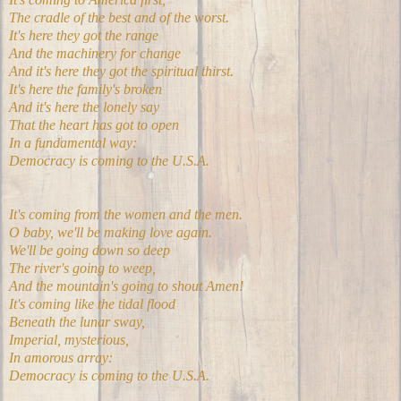
The cradle of the best and of the worst.
It's here they got the range
And the machinery for change
And it's here they got the spiritual thirst.
It's here the family's broken
And it's here the lonely say
That the heart has got to open
In a fundamental way:
Democracy is coming to the U.S.A.
It's coming from the women and the men.
O baby, we'll be making love again.
We'll be going down so deep
The river's going to weep,
And the mountain's going to shout Amen!
It's coming like the tidal flood
Beneath the lunar sway,
Imperial, mysterious,
In amorous array:
Democracy is coming to the U.S.A.