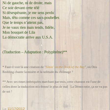
Ni de gauche, ni de droite, mais
Ce soir devant cette télé
Si désespérante, je me sens perdu
Mais, têtu comme ces sacs-poubelles
Que le temps n’atteint pas,
Je ne vaux rien mais tends, fidèle,
Mon bouquet de Lila
La démocratie arrive aux U.S.A.
(Traduction – Adaptation : Polyphrène)**
* Faut-il voir là une citation de "
Sittin' on the Dock of the Bay
", où Otis
Redding chante la misère et la solitude du chômage ?
** Avec ses rimes imbriquées marchant par trois, cette chanson est l'une de
celles dont la traduction m'a donné le plus de mal : La Démocratie, ça ne va pas
de soi !
Le
11/17/2012