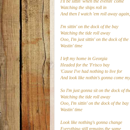
I'll be sittin' when the evenin' come
Watching the ships roll in
And then I watch 'em roll away again
I'm sittin' on the dock of the bay
Watching the tide roll away
Ooo, I'm just sittin' on the dock of the
Wastin' time
I left my home in Georgia
Headed for the 'Frisco bay
'Cause I've had nothing to live for
And look like nothin's gonna come m
So I'm just gonna sit on the dock of t
Watching the tide roll away
Ooo, I'm sittin' on the dock of the bay
Wastin' time
Look like nothing's gonna change
Everything still remains the same