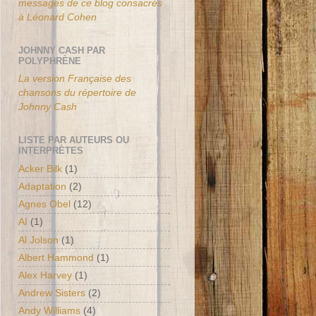
messages de ce blog consacrés
à Léonard Cohen
JOHNNY CASH PAR
POLYPHRÈNE
La version Française des
chansons du répertoire de
Johnny Cash
LISTE PAR AUTEURS OU
INTERPRÈTES
Acker Bilk
(1)
Adaptation
(2)
Agnes Obel
(12)
AI
(1)
Al Jolson
(1)
Albert Hammond
(1)
Alex Harvey
(1)
Andrew Sisters
(2)
Andy Williams
(4)