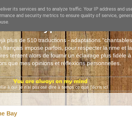
liver its services and to analyze traffic. Your IP address and us
rmance and security metrics to ensure quality of service, gene
buse.
s de Polyphrène
déjà plus de 510 traductions - adaptations "chantabl
 français impose parfois, pour respecter la rime et la
es tentent alors de fournir un éclairage plus fidèle à
alors que mes opinions et réflexions personnelles.
the Bay