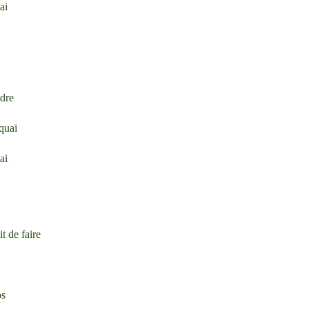
ai
ndre
 quai
ai
t de faire
os