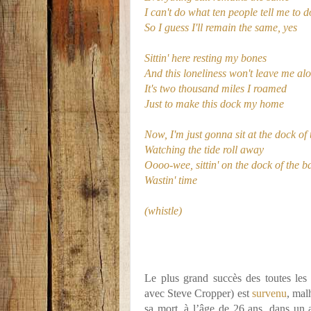
I can't do what ten people tell me to d
So I guess I'll remain the same, yes
Sittin' here resting my bones
And this loneliness won't leave me al
It's two thousand miles I roamed
Just to make this dock my home
Now, I'm just gonna sit at the dock of
Watching the tide roll away
Oooo-wee, sittin' on the dock of the b
Wastin' time
(whistle)
Le plus grand succès des toutes le
avec Steve Cropper) est
survenu
, mal
sa mort, à l’âge de 26 ans, dans un 