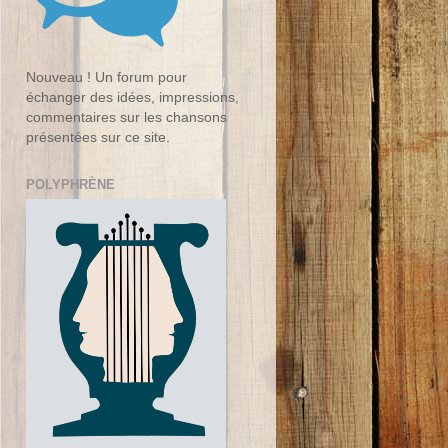
Nouveau ! Un forum pour
échanger des idées, impressions,
commentaires sur les chansons
présentées sur ce site.
POLYPHRÈNE