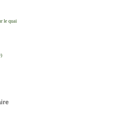
ur le quai
e)
ire