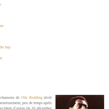
o
one
 the bay
ay
s chansons de
Otis Redding
(écrit
heureusement, peu de temps après
accident d’avion (le 10 décembre