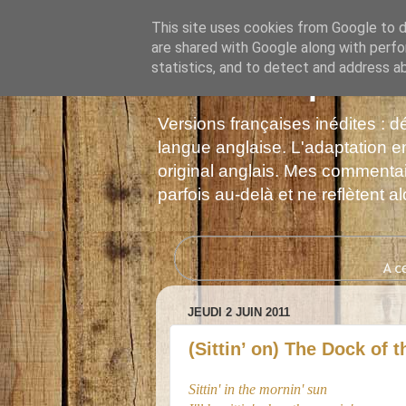
This site uses cookies from Google to de
are shared with Google along with perfo
statistics, and to detect and address a
Les Monophonie
Versions françaises inédites : 
langue anglaise. L'adaptation en
original anglais. Mes commentair
parfois au-delà et ne reflètent 
JEUDI 2 JUIN 2011
(Sittin’ on) The Dock of 
Sittin' in the mornin' sun