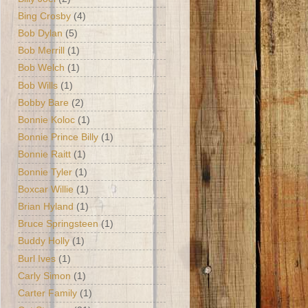
Bing Crosby
(4)
Bob Dylan
(5)
Bob Merrill
(1)
Bob Welch
(1)
Bob Wills
(1)
Bobby Bare
(2)
Bonnie Koloc
(1)
Bonnie Prince Billy
(1)
Bonnie Raitt
(1)
Bonnie Tyler
(1)
Boxcar Willie
(1)
Brian Hyland
(1)
Bruce Springsteen
(1)
Buddy Holly
(1)
Burl Ives
(1)
Carly Simon
(1)
Carter Family
(1)