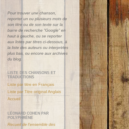
Pour trouver une chanson,
reporter un ou plusieurs mots de
son titre ou de son texte sur la
barre de recherche "Google" en
haut à gauche, ou se reporter
aux listes par titres ci-dessous, à
la liste des auteurs ou interprètes
plus bas, ou encore aux archives
du blog.
LISTE DES CHANSONS ET
TRADUCTIONS
Liste par titre en Français
Liste par Titre original Anglais
Accueil
LÉONARD COHEN PAR
POLYPHRÈNE
Recueil de l'ensemble des