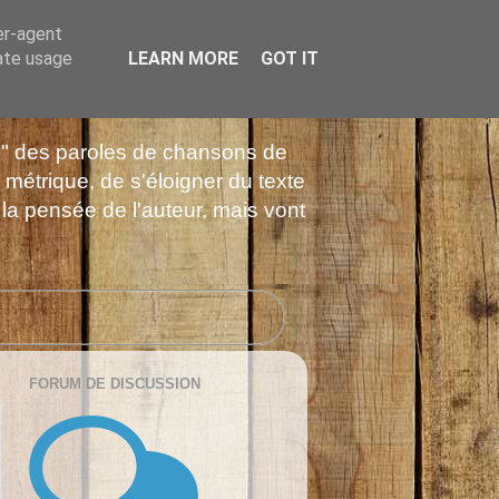
er-agent
rate usage
LEARN MORE
GOT IT
es" des paroles de chansons de
 métrique, de s'éloigner du texte
 la pensée de l'auteur, mais vont
FORUM DE DISCUSSION