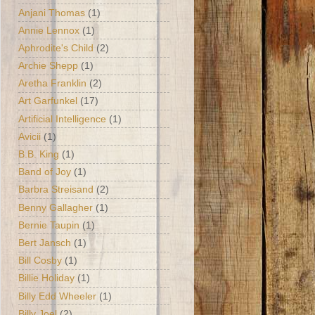
Anjani Thomas
(1)
Annie Lennox
(1)
Aphrodite's Child
(2)
Archie Shepp
(1)
Aretha Franklin
(2)
Art Garfunkel
(17)
Artificial Intelligence
(1)
Avicii
(1)
B.B. King
(1)
Band of Joy
(1)
Barbra Streisand
(2)
Benny Gallagher
(1)
Bernie Taupin
(1)
Bert Jansch
(1)
Bill Cosby
(1)
Billie Holiday
(1)
Billy Edd Wheeler
(1)
Billy Joel
(2)