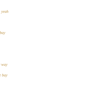
, yeah
 bay
y way
he bay