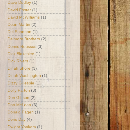
Dave Dudley
(1)
David Foster
(1)
David McWilliams
(1)
Dean Martin
(2)
Del Shannon
(1)
Delmore Brothers
(2)
Demis Roussos
(3)
Dick Blakeslee
(1)
Dick Rivers
(1)
Dinah Shore
(3)
Dinah Washington
(1)
Dizzy Gillespie
(1)
Dolly Parton
(3)
Don Gibson
(2)
Don McLean
(6)
Donald Fagen
(1)
Doris Day
(4)
Dwight Yoakam
(1)