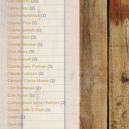
Cat Stevens
(21)
Céline Dion
(2)
Charles Aznavour
(1)
Charles Pasi
(2)
Charlie Daniels
(1)
Charlie Rich
(2)
Charlie Winston
(1)
Chet Atkins
(3)
Chris Cornell
(1)
Claude Curly Putman
(1)
Claude François
(2)
Clement Clarke Moore
(1)
Clint Eastwood
(2)
Cole Porter
(1)
Compagnons de la Chanson
(2)
Crosby Stills & Nash
(1)
Dalida
(1)
Dave
(1)