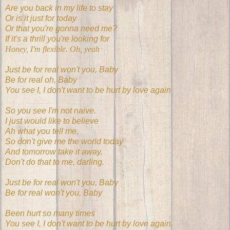
Are you back in my life to stay
Or is it just for today
Or that you're gonna need me?
If it's a thrill you're looking for
Honey, I'm flexible. Oh, yeah
Just be for real won't you, Baby
Be for real oh, Baby
You see I, I don't want to be hurt by love again
So you see I'm not naive.
I just would like to believe
Ah what you tell me.
So don't give me the world today
And tomorrow take it away.
Don't do that to me, darling.
Just be for real won't you, Baby
Be for real won't you, Baby
Been hurt so many times
You see I, I don't want to be hurt by love again.