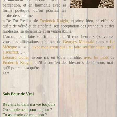
perception, et en harmonie avec sa
forme poétique, qu’on pourrait les
croire de sa plume.
« Be For Real », de
Frederick Knight
, exprime bien, en effet, sa
quête de vérité et de sincérité, son acceptation des grandeurs et des
faiblesses, sa générosité et sa vulnérabilité.
L’amour peut faire souffrir autant qu’il rend heureux (souvenez-
vous des allitérations sublimes de
Georges Moustaki
dans «
Le
Métèque
» : « …
avec mon cœur qui a su faire souffrir autant qu’il
a souffert
… ».
Léonard Cohen
avoue ici, en toute humilité,
avec les mots
de
Frederick Knight
, qu’il a souffert des blessures de l’amour, mais
qu’il poursuit sa quête…
ALN
Sois Pour de Vrai
Reviens-tu dans ma vie toujours
Où simplement pour un jour ?
Tu as besoin de moi, non ?