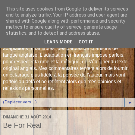
This site uses cookies from Google to deliver its services
Les Monophonies de
and to analyze traffic. Your IP address and user-agent are
shared with Google along with performance and security
Polyphrène
metrics to ensure quality of service, generate usage
statistics, and to detect and address abuse.
Versions françaises inédites : déjà plus de 510 traductions -
LEARN MORE
GOT IT
adaptations "chantables" des paroles de chansons de
langue anglaise. L'adaptation en français impose parfois,
pour respecter la rime et la métrique, de s'éloigner du texte
original anglais. Mes commentaires tentent alors de fournir
un éclairage plus fidèle à la pensée de l'auteur, mais vont
parfois au-delà et ne reflètent alors que mes opinions et
réflexions personnelles.
▼
DIMANCHE 31 AOÛT 2014
Be For Real