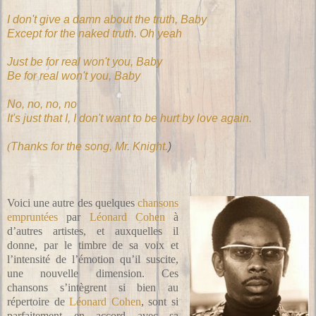
I don't give a damn about the truth, Baby
Except for the naked truth. Oh yeah
Just be for real won't you, Baby
Be for real won't you, Baby
No, no, no, no
It's just that I, I don't want to be hurt by love again.
(
Thanks for the song, Mr. Knight.
)
Voici une autre des quelques
chansons
empruntées
par
Léonard Cohen
à
d’autres artistes, et auxquelles il
donne, par le timbre de sa voix et
l’intensité de l’émotion qu’il suscite,
une nouvelle dimension. Ces
chansons s’intègrent si bien au
répertoire de
Léonard Cohen
, sont si
parfaitement en accord avec sa