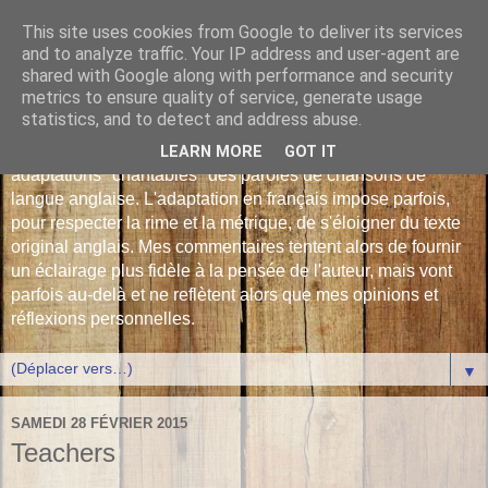
This site uses cookies from Google to deliver its services
Les Monophonies de
and to analyze traffic. Your IP address and user-agent are
shared with Google along with performance and security
Polyphrène
metrics to ensure quality of service, generate usage
statistics, and to detect and address abuse.
Versions françaises inédites : déjà plus de 510 traductions -
LEARN MORE
GOT IT
adaptations "chantables" des paroles de chansons de
langue anglaise. L'adaptation en français impose parfois,
pour respecter la rime et la métrique, de s'éloigner du texte
original anglais. Mes commentaires tentent alors de fournir
un éclairage plus fidèle à la pensée de l'auteur, mais vont
parfois au-delà et ne reflètent alors que mes opinions et
réflexions personnelles.
▼
SAMEDI 28 FÉVRIER 2015
Teachers