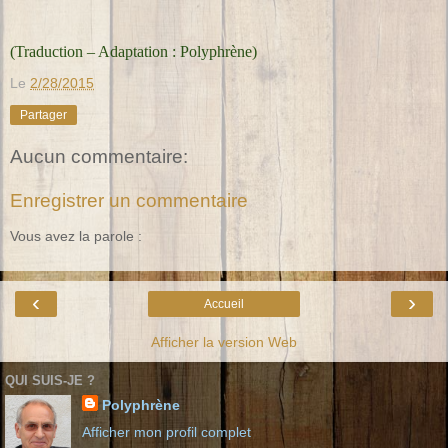
(Traduction – Adaptation : Polyphrène)
Le
2/28/2015
Partager
Aucun commentaire:
Enregistrer un commentaire
Vous avez la parole :
‹
›
Accueil
Afficher la version Web
QUI SUIS-JE ?
Polyphrène
Afficher mon profil complet