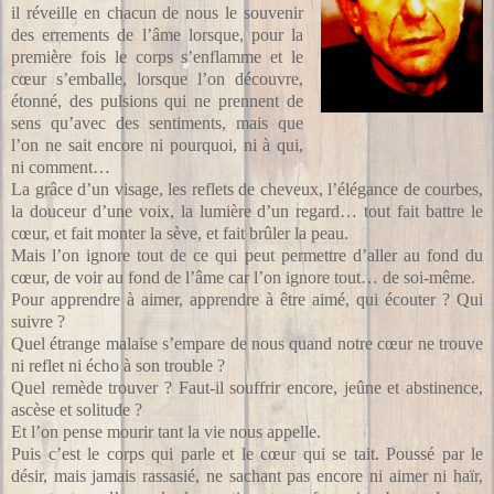
il réveille en chacun de nous le souvenir
des errements de l’âme lorsque, pour la
première fois le corps s’enflamme et le
cœur s’emballe, lorsque l’on découvre,
étonné, des pulsions qui ne prennent de
sens qu’avec des sentiments, mais que
l’on ne sait encore ni pourquoi, ni à qui,
ni comment…
La grâce d’un visage, les reflets de cheveux, l’élégance de courbes,
la douceur d’une voix, la lumière d’un regard… tout fait battre le
cœur, et fait monter la sève, et fait brûler la peau.
Mais l’on ignore tout de ce qui peut permettre d’aller au fond du
cœur, de voir au fond de l’âme car l’on ignore tout… de soi-même.
Pour apprendre à aimer, apprendre à être aimé, qui écouter ? Qui
suivre ?
Quel étrange malaise s’empare de nous quand notre cœur ne trouve
ni reflet ni écho à son trouble ?
Quel remède trouver ? Faut-il souffrir encore, jeûne et abstinence,
ascèse et solitude ?
Et l’on pense mourir tant la vie nous appelle.
Puis c’est le corps qui parle et le cœur qui se tait. Poussé par le
désir, mais jamais rassasié, ne sachant pas encore ni aimer ni haïr,