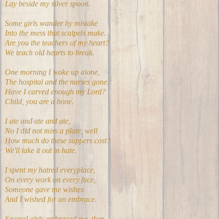
Lay beside my silver spoon.
Some girls wander by mistake
Into the mess that scalpels make.
Are you the teachers of my heart?
We teach old hearts to break.
One morning I woke up alone,
The hospital and the nurses gone.
Have I carved enough my Lord?
Child, you are a bone.
I ate and ate and ate,
No I did not miss a plate, well
How much do these suppers cost?
We'll take it out in hate.
I spent my hatred everyplace,
On every work on every face,
Someone gave me wishes
And I wished for an embrace.
Several girls embraced me, then