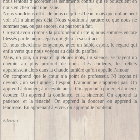
nous tentons d’accorder les sentiments confus qui se bousculent en
nous en cherchant une issue.
Nous voudrions offrir de nous ce qui est beau, mais que nul ne peut
voir s’il n’aime pas déjà. Nous voudrions paraître ce que nous ne
sommes pas, ou pas encore, ou pas tout à fait.
Croyant avoir compris la profondeur du cœur, nous sommes encore
blessés par le mépris épais qui glisse à sa surface.
Et nous cherchons longtemps, avec un faible espoir, le regard qui
enfin verra que nous voyons au delà du paraître.
Mais, un jour, un regard, quelques mots, un silence, se frayent un
chemin au plus profond de nous. Les couleurs, les reliefs
apparaissent alors dans la chaude lumière qu’on appelle l’amour.
On comprend que le cœur n’a point de professeur. Ni leçons ni
devoirs ; un seul guide : l’espoir. L’amour ne s’apprend pas. On
apprend à donner ; à recevoir, aussi. On apprend à parler, et à mieux
écouter. On apprend la confiance, et la sincérité. On apprend la
patience, et la ténacité. On apprend la douceur, on apprend la
tendresse. En apprenant à vivre, on apprend le bonheur.
A Hélène