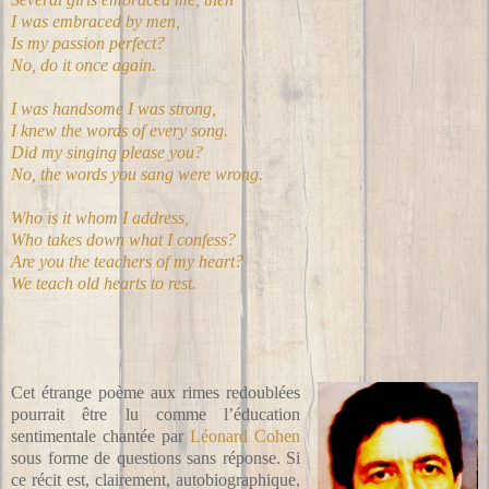
I was embraced by men,
Is my passion perfect?
No, do it once again.
I was handsome I was strong,
I knew the words of every song.
Did my singing please you?
No, the words you sang were wrong.
Who is it whom I address,
Who takes down what I confess?
Are you the teachers of my heart?
We teach old hearts to rest.
Cet étrange poème aux rimes redoublées
pourrait être lu comme l’éducation
sentimentale chantée par
Léonard Cohen
sous forme de questions sans réponse. Si
ce récit est, clairement, autobiographique,