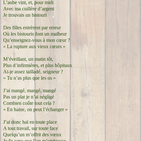
L’aube vint, et, pour midi
Avec ma cuillère d’argent
Je trouvais un bistouri
Des filles entrèrent par erreur
Où les bistouris font un malheur
Qu’enseignez-vous à mon cœur ?
« La rupture aux vieux cœurs »
M’éveillant, un matin tôt,
Plus d’infirmières, et plus hôpitaux
Ai-je assez tailladé, seigneur ?
« Tu n’as plus que les os »
J’ai mangé, mangé, mangé
Pas un plat je n’ai négligé
Combien coûte tout cela ?
« En haine, on peut l’échanger »
J’ai donc haï en toute place
A tout travail, sur toute face
Quelqu’un m’offrit des vœux
Je fis vœu que l’on m’embrasse