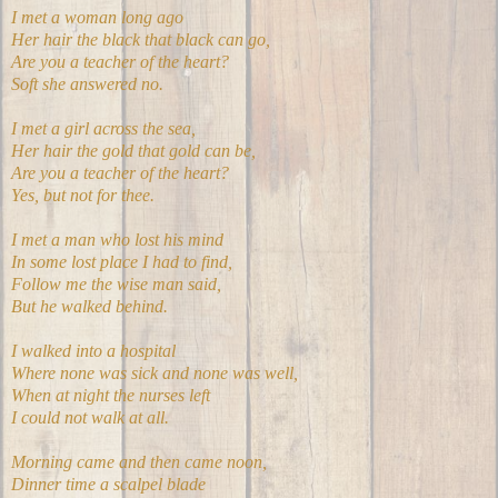
I met a woman long ago
Her hair the black that black can go,
Are you a teacher of the heart?
Soft she answered no.
I met a girl across the sea,
Her hair the gold that gold can be,
Are you a teacher of the heart?
Yes, but not for thee.
I met a man who lost his mind
In some lost place I had to find,
Follow me the wise man said,
But he walked behind.
I walked into a hospital
Where none was sick and none was well,
When at night the nurses left
I could not walk at all.
Morning came and then came noon,
Dinner time a scalpel blade