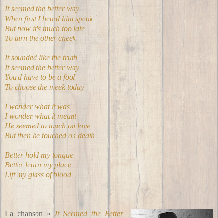
It seemed the better way
When first I heard him speak
But now it's much too late
To turn the other cheek
It sounded like the truth
It seemed the better way
You'd have to be a fool
To choose the meek today
I wonder what it was
I wonder what it meant
He seemed to touch on love
But then he touched on death
Better hold my tongue
Better learn my place
Lift my glass of blood
La chanson «
It Seemed the Better