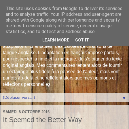
This site uses cookies from Google to deliver its services
Les Monophonies de
and to analyze traffic. Your IP address and user-agent are
shared with Google along with performance and security
Polyphrène
metrics to ensure quality of service, generate usage
statistics, and to detect and address abuse.
Versions françaises inédites : déjà plus de 510 traductions -
LEARN MORE
GOT IT
adaptations "chantables" des paroles de chansons de
langue anglaise. L'adaptation en français impose parfois,
pour respecter la rime et la métrique, de s'éloigner du texte
original anglais. Mes commentaires tentent alors de fournir
un éclairage plus fidèle à la pensée de l'auteur, mais vont
parfois au-delà et ne reflètent alors que mes opinions et
réflexions personnelles.
▼
SAMEDI 8 OCTOBRE 2016
It Seemed the Better Way