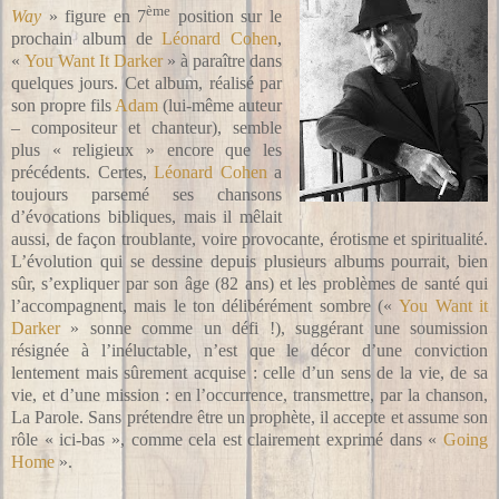
ème
Way
» figure en 7
position sur le
prochain album de
Léonard Cohen
,
«
You Want It Darker
» à paraître dans
quelques jours. Cet album, réalisé par
son propre fils
Adam
(lui-même auteur
– compositeur et chanteur), semble
plus « religieux » encore que les
précédents. Certes,
Léonard Cohen
a
toujours parsemé ses chansons
d’évocations bibliques, mais il mêlait
aussi, de façon troublante, voire provocante, érotisme et spiritualité.
L’évolution qui se dessine depuis plusieurs albums pourrait, bien
sûr, s’expliquer par son âge (82 ans) et les problèmes de santé qui
l’accompagnent, mais le ton délibérément sombre («
You Want it
Darker
» sonne comme un défi !), suggérant une soumission
résignée à l’inéluctable, n’est que le décor d’une conviction
lentement mais sûrement acquise : celle d’un sens de la vie, de sa
vie, et d’une mission : en l’occurrence, transmettre, par la chanson,
La Parole. Sans prétendre être un prophète, il accepte et assume son
rôle « ici-bas », comme cela est clairement exprimé dans «
Going
Home
».