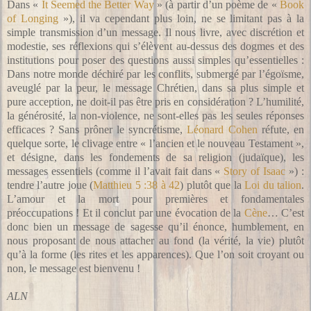
Dans «
It Seemed the Better Way
» (à partir d’un poème de «
Book
of Longing
»), il va cependant plus loin, ne se limitant pas à la
simple transmission d’un message. Il nous livre, avec discrétion et
modestie, ses réflexions qui s’élèvent au-dessus des dogmes et des
institutions pour poser des questions aussi simples qu’essentielles :
Dans notre monde déchiré par les conflits, submergé par l’égoïsme,
aveuglé par la peur, le message Chrétien, dans sa plus simple et
pure acception, ne doit-il pas être pris en considération ? L’humilité,
la générosité, la non-violence, ne sont-elles pas les seules réponses
efficaces ? Sans prôner le syncrétisme,
Léonard Cohen
réfute, en
quelque sorte, le clivage entre « l’ancien et le nouveau Testament »,
et désigne, dans les fondements de sa religion (judaïque), les
messages essentiels (comme il l’avait fait dans «
Story of Isaac
») :
tendre l’autre joue (
Matthieu 5 :38 à 42
) plutôt que la
Loi du talion
.
L’amour et la mort pour premières et fondamentales
préoccupations ! Et il conclut par une évocation de la
Cène
… C’est
donc bien un message de sagesse qu’il énonce, humblement, en
nous proposant de nous attacher au fond (la vérité, la vie) plutôt
qu’à la forme (les rites et les apparences). Que l’on soit croyant ou
non, le message est bienvenu !
ALN