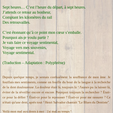
Sept heures… C’est l’heure du départ, à sept heures.
J’attends ce retour au bonheur,
Comptant les kilomètres du rail
Des retrouvailles.
C’est étonnant qu’à ce point mon cœur s’emballe.
Pourquoi ais-je voulu partir ?
Je vais faire ce voyage sentimental,
Voyage vers mes souvenirs,
Voyage sentimental.
(Traduction – Adaptation : Polyphrène)
Depuis quelque temps, je sentais confusément la souffrance de mon âme. Je
fouillais mes sentiments, comme on fouille du bout de la langue à la recherche
de la dent douloureuse.
La douleur était là, toujours là !
J'aurais pu la laisser là,
éviter de la réveiller encore et encore.
Pourquoi toujours la rechercher ?
Était-
ce pour la défier ?
Était-ce pour la repousser ?
Était-ce pour me rassurer ?
Ce
n'était qu'une dent, après tout !
Henri Salvador chantait "Le Blues du Dentiste".
Voilà mon mal aux dents à moi : j'ai mal au temps !