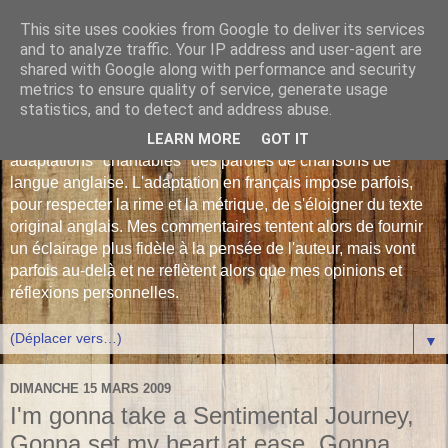
This site uses cookies from Google to deliver its services
Les Monophonies de
and to analyze traffic. Your IP address and user-agent are
shared with Google along with performance and security
Polyphrène
metrics to ensure quality of service, generate usage
statistics, and to detect and address abuse.
Versions françaises inédites : déjà plus de 510 traductions -
LEARN MORE
GOT IT
adaptations "chantables" des paroles de chansons de
langue anglaise. L'adaptation en français impose parfois,
pour respecter la rime et la métrique, de s'éloigner du texte
original anglais. Mes commentaires tentent alors de fournir
un éclairage plus fidèle à la pensée de l'auteur, mais vont
parfois au-delà et ne reflètent alors que mes opinions et
réflexions personnelles.
▼
DIMANCHE 15 MARS 2009
I'm gonna take a Sentimental Journey,
Gonna set my heart at ease. Gonna