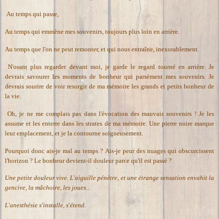
Au temps qui passe,
Au temps qui emmène mes souvenirs, toujours plus loin en arrière.
Au temps que l'on ne peut remonter, et qui nous entraîne, inexorablement.
N'osant plus regarder devant moi, je garde le regard tourné en arrière. Je
devrais savourer les moments de bonheur qui parsèment mes souvenirs. Je
devrais sourire de voir resurgir de ma mémoire les grands et petits bonheur de
la vie.
Oh, je ne me complais pas dans l'évocation des mauvais souvenirs ! Je les
assume et les enterre dans les strates de ma mémoire. Une pierre noire marque
leur emplacement, et je la contourne soigneusement.
Pourquoi donc ais-je mal au temps ? Ais-je peur des nuages qui obscurcissent
l'horizon ? Le bonheur devient-il douleur parce qu'il est passé ?
Une petite douleur vive.
L'aiguille pénètre, et une étrange sensation envahit la
gencive, la mâchoire, les joues...
L'anesthésie s'installe, s'étend.