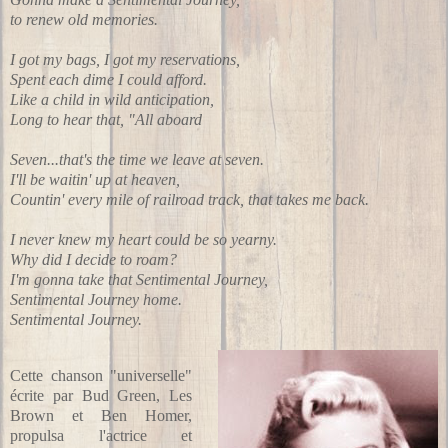
to renew old memories.
I got my bags, I got my reservations,
Spent each dime I could afford.
Like a child in wild anticipation,
Long to hear that, "All aboard
Seven...that's the time we leave at seven.
I'll be waitin' up at heaven,
Countin' every mile of railroad track, that takes me back.
I never knew my heart could be so yearny.
Why did I decide to roam?
I'm gonna take that Sentimental Journey,
Sentimental Journey home.
Sentimental Journey.
Cette chanson "universelle"
écrite par Bud Green, Les
Brown et Ben Homer,
propulsa l'actrice et