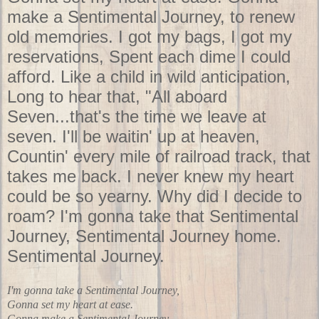
make a Sentimental Journey, to renew
old memories. I got my bags, I got my
reservations, Spent each dime I could
afford. Like a child in wild anticipation,
Long to hear that, "All aboard
Seven...that's the time we leave at
seven. I'll be waitin' up at heaven,
Countin' every mile of railroad track, that
takes me back. I never knew my heart
could be so yearny. Why did I decide to
roam? I'm gonna take that Sentimental
Journey, Sentimental Journey home.
Sentimental Journey.
I'm gonna take a Sentimental Journey,
Gonna set my heart at ease.
Gonna make a Sentimental Journey,