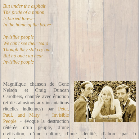
But under the asphalt
The pride of a nation
Is buried forever
In the home of the brave
Invisible people
We can't see their tears
Though they still cry out
But no one can hear
Invisible people
Magnifique chanson de Gene
Nelson et Craig Duncan
Carothers, chantée avec émotion
(et des allusions aux incantations
rituelles indiennes) par
Peter,
Paul, and Mary
, «
Invisible
People
» évoque la destruction
réitérée d’un peuple, d’une
civilisation, d’une culture, d’une identité, d’abord par la