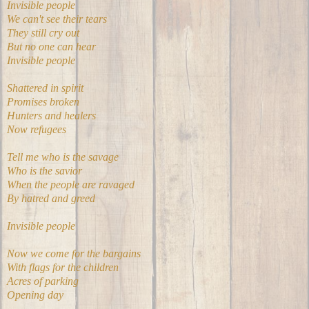
Invisible people
We can't see their tears
They still cry out
But no one can hear
Invisible people
Shattered in spirit
Promises broken
Hunters and healers
Now refugees
Tell me who is the savage
Who is the savior
When the people are ravaged
By hatred and greed
Invisible people
Now we come for the bargains
With flags for the children
Acres of parking
Opening day