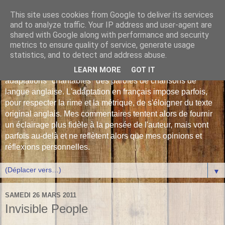
This site uses cookies from Google to deliver its services
Les Monophonies de
and to analyze traffic. Your IP address and user-agent are
shared with Google along with performance and security
Polyphrène
metrics to ensure quality of service, generate usage
statistics, and to detect and address abuse.
Versions françaises inédites : déjà plus de 510 traductions -
LEARN MORE
GOT IT
adaptations "chantables" des paroles de chansons de
langue anglaise. L'adaptation en français impose parfois,
pour respecter la rime et la métrique, de s'éloigner du texte
original anglais. Mes commentaires tentent alors de fournir
un éclairage plus fidèle à la pensée de l'auteur, mais vont
parfois au-delà et ne reflètent alors que mes opinions et
réflexions personnelles.
▼
SAMEDI 26 MARS 2011
Invisible People