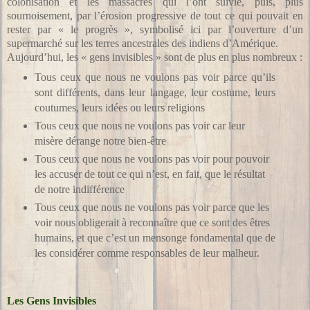
colonisation et les massacres qui l’ont suivie, puis, plus
sournoisement, par l’érosion progressive de tout ce qui pouvait en
rester par « le progrès », symbolisé ici par l’ouverture d’un
supermarché sur les terres ancestrales des indiens d’Amérique.
Aujourd’hui, les « gens invisibles » sont de plus en plus nombreux :
Tous ceux que nous ne voulons pas voir parce qu’ils
sont différents, dans leur langage, leur costume, leurs
coutumes, leurs idées ou leurs religions
Tous ceux que nous ne voulons pas voir car leur
misère dérange notre bien-être
Tous ceux que nous ne voulons pas voir pour pouvoir
les accuser de tout ce qui n’est, en fait, que le résultat
de notre indifférence
Tous ceux que nous ne voulons pas voir parce que les
voir nous obligerait à reconnaître que ce sont des êtres
humains, et que c’est un mensonge fondamental que de
les considérer comme responsables de leur malheur.
Les Gens Invisibles