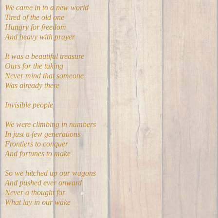
We came in to a new world
Tired of the old one
Hungry for freedom
And heavy with prayer
It was a beautiful treasure
Ours for the taking
Never mind that someone
Was already there
Invisible people
We were climbing in numbers
In just a few generations
Frontiers to conquer
And fortunes to make
So we hitched up our wagons
And pushed ever onward
Never a thought for
What lay in our wake