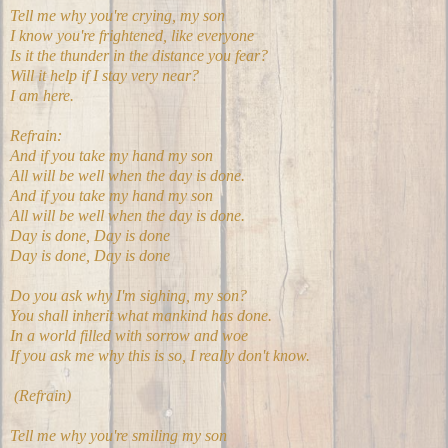
Tell me why you're crying, my son
I know you're frightened, like everyone
Is it the thunder in the distance you fear?
Will it help if I stay very near?
I am here.
Refrain:
And if you take my hand my son
All will be well when the day is done.
And if you take my hand my son
All will be well when the day is done.
Day is done, Day is done
Day is done, Day is done
Do you ask why I'm sighing, my son?
You shall inherit what mankind has done.
In a world filled with sorrow and woe
If you ask me why this is so, I really don't know.
(Refrain)
Tell me why you're smiling my son