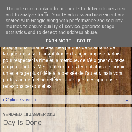
This site uses cookies from Google to deliver its services
Les Monophonies de
and to analyze traffic. Your IP address and user-agent are
shared with Google along with performance and security
Polyphrène
metrics to ensure quality of service, generate usage
statistics, and to detect and address abuse.
Versions françaises inédites : déjà plus de 510 traductions -
LEARN MORE
GOT IT
adaptations "chantables" des paroles de chansons de
langue anglaise. L'adaptation en français impose parfois,
pour respecter la rime et la métrique, de s'éloigner du texte
original anglais. Mes commentaires tentent alors de fournir
un éclairage plus fidèle à la pensée de l'auteur, mais vont
parfois au-delà et ne reflètent alors que mes opinions et
réflexions personnelles.
▼
VENDREDI 18 JANVIER 2013
Day Is Done