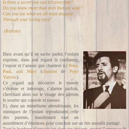
Is there a secret you can tell everyone?
Do you know more than men that are wise?
Can you see what we all must disguise
Through your loving eyes?
(Refrain)
Bien avant qu’il ne sache parler, l’enfant
exprime, dans son regard la confiance,
l’espoir et l’amour que chantent ici
Peter,
Paul, and Mary
(
chanson
de
Peter
Yarrow
).
Ce regard qui découvre le monde
s’étonne et interroge, s’alarme parfois,
cherchant alors sur le visage des parents
le sourire qui console et rassure.
Et, dans un mimétisme attendrissant, les
mimiques de l’enfant reproduisent celle
des parents, manifestant tout un
assortiment d’émotions pour conclure sur un rire aussitôt partagé.
Tout le bonheur d’une vie est dans ces instants, quand l’amour se lit