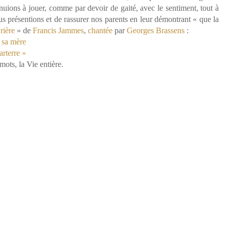
inuions à jouer, comme par devoir de gaité, avec le sentiment, tout à
us présentions et de rassurer nos parents en leur démontrant « que la
rière
» de
Francis Jammes
,
chantée
par
Georges Brassens
:
e sa mère
arterre »
ots, la Vie entière.