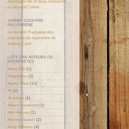
messages de ce blog consacrés
à Léonard Cohen
JOHNNY CASH PAR
POLYPHRÈNE
La version Française des
chansons du répertoire de
Johnny Cash
LISTE PAR AUTEURS OU
INTERPRÈTES
Acker Bilk
(1)
Adaptation
(2)
Agnes Obel
(12)
AI
(1)
Al Jolson
(1)
Albert Hammond
(1)
Alex Harvey
(1)
Andrew Sisters
(2)
Andy Williams
(4)