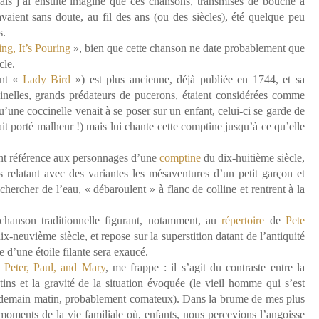
, mais j’ai ensuite imaginé que ces chansons, transmises de bouche à
avaient sans doute, au fil des ans (ou des siècles), été quelque peu
s.
ing, It’s Pouring
», bien que cette chanson ne date probablement que
cle.
ent «
Lady Bird
») est plus ancienne, déjà publiée en 1744, et sa
occinelles, grands prédateurs de pucerons, étaient considérées comme
squ’une coccinelle venait à se poser sur un enfant, celui-ci se garde de
ait porté malheur !) mais lui chante cette comptine jusqu’à ce qu’elle
nt référence aux personnages d’une
comptine
du dix-huitième siècle,
 relatant avec des variantes les mésaventures d’un petit garçon et
r chercher de l’eau, « débaroulent » à flanc de colline et rentrent à la
.
hanson traditionnelle figurant, notamment, au
répertoire
de
Pete
dix-neuvième siècle, et repose sur la superstition datant de l’antiquité
 d’une étoile filante sera exaucé.
e
Peter, Paul, and Mary
, me frappe : il s’agit du contraste entre la
tins et la gravité de la situation évoquée (le vieil homme qui s’est
lendemain matin, probablement comateux). Dans la brume de mes plus
moments de la vie familiale où, enfants, nous percevions l’angoisse