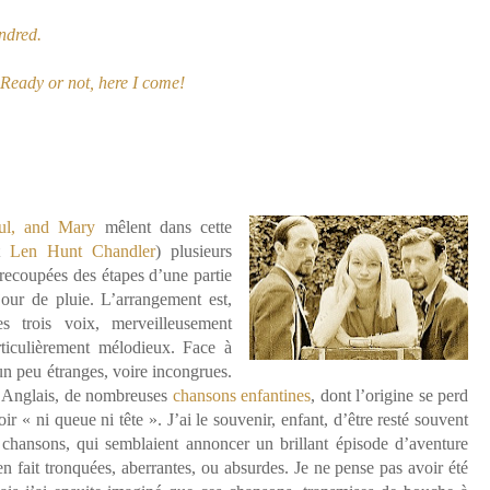
undred.
 Ready or not, here I come!
aul, and Mary
mêlent dans cette
t
Len Hunt Chandler
) plusieurs
trecoupées des étapes d’une partie
our de pluie. L’arrangement est,
s trois voix, merveilleusement
ticulièrement mélodieux. Face à
 un peu étranges, voire incongrues.
n Anglais, de nombreuses
chansons enfantines
, dont l’origine se perd
r « ni queue ni tête ». J’ai le souvenir, enfant, d’être resté souvent
s chansons, qui semblaient annoncer un brillant épisode d’aventure
n fait tronquées, aberrantes, ou absurdes. Je ne pense pas avoir été