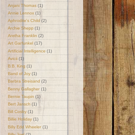
Anjani Thomas
(1)
Annie Lennox
(1)
Aphrodite's Child
(2)
Archie Shepp
(1)
Aretha Franklin
(2)
Art Garfunkel
(17)
Artificial Intelligence
(1)
Avicii
(1)
B.B. King
(1)
Band of Joy
(1)
Barbra Streisand
(2)
Benny Gallagher
(1)
Bernie Taupin
(1)
Bert Jansch
(1)
Bill Cosby
(1)
Billie Holiday
(1)
Billy Edd Wheeler
(1)
Billy Joel
(2)