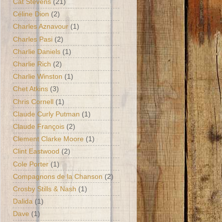
Cat Stevens
(21)
Céline Dion
(2)
Charles Aznavour
(1)
Charles Pasi
(2)
Charlie Daniels
(1)
Charlie Rich
(2)
Charlie Winston
(1)
Chet Atkins
(3)
Chris Cornell
(1)
Claude Curly Putman
(1)
Claude François
(2)
Clement Clarke Moore
(1)
Clint Eastwood
(2)
Cole Porter
(1)
Compagnons de la Chanson
(2)
Crosby Stills & Nash
(1)
Dalida
(1)
Dave
(1)