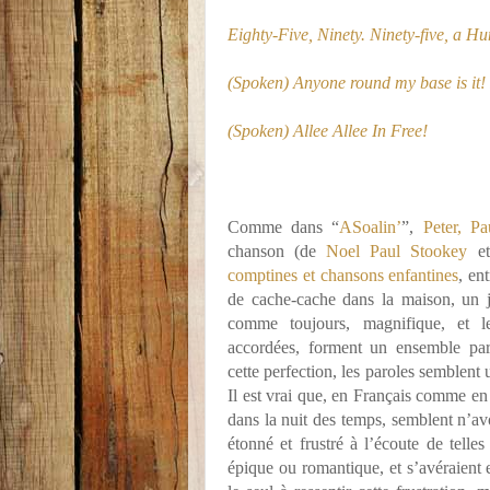
Eighty-Five, Ninety. Ninety-five, a H
(Spoken) Anyone round my base is it!
(Spoken) Allee Allee In Free!
Comme dans “
ASoalin’
”,
Peter, P
chanson (de
Noel Paul Stookey
e
comptines et chansons enfantines
, en
de cache-cache dans la maison, un j
comme toujours, magnifique, et le
accordées, forment un ensemble par
cette perfection, les paroles semblent
Il est vrai que, en Français comme e
dans la nuit des temps, semblent n’avoi
étonné et frustré à l’écoute de telle
épique ou romantique, et s’avéraient e