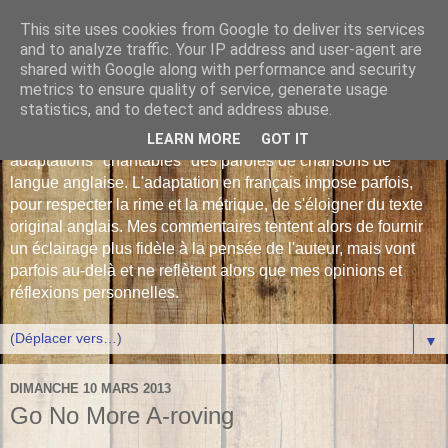
This site uses cookies from Google to deliver its services
Les Monophonies de
and to analyze traffic. Your IP address and user-agent are
shared with Google along with performance and security
Polyphrène
metrics to ensure quality of service, generate usage
statistics, and to detect and address abuse.
Versions françaises inédites : déjà plus de 510 traductions -
LEARN MORE
GOT IT
adaptations "chantables" des paroles de chansons de
langue anglaise. L'adaptation en français impose parfois,
pour respecter la rime et la métrique, de s'éloigner du texte
original anglais. Mes commentaires tentent alors de fournir
un éclairage plus fidèle à la pensée de l'auteur, mais vont
parfois au-delà et ne reflètent alors que mes opinions et
réflexions personnelles.
▼
DIMANCHE 10 MARS 2013
Go No More A-roving