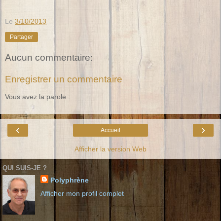
Le
3/10/2013
Partager
Aucun commentaire:
Enregistrer un commentaire
Vous avez la parole :
‹
›
Accueil
Afficher la version Web
QUI SUIS-JE ?
Polyphrène
Afficher mon profil complet