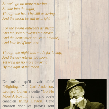
So we'll go no more a-roving
So late into the night,
Though the heart be still as loving,
And the moon be still as bright.
For the sword outwears its sheath,
And the soul outwears the breast,
And the heart must pause to breathe,
And love itself have rest.
Though the night was made for loving,
And the day returns too soon,
Yet we'll go no more a-roving
By the light of the moon.
De même qu’il avait dédié
“
Nightingale
” à
Carl Anderson
,
Léonard Cohen
a dédié “
Go No
More A-Roving
” au grand poète
canadien
Irving Layton
. Cette
chanson dont les paroles sont