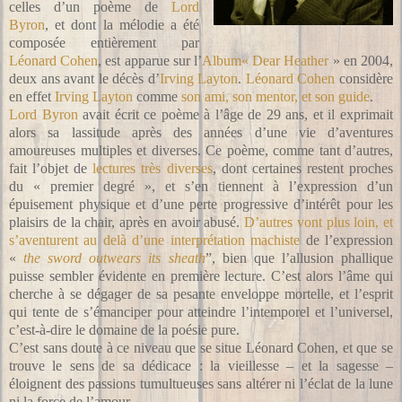
celles d’un poème de
Lord
Byron
, et dont la mélodie a été
composée entièrement par
Léonard Cohen
, est apparue sur l’
Album« Dear Heather
» en 2004,
deux ans avant le décès d’
Irving Layton
.
Léonard Cohen
considère
en effet
Irving Layton
comme
son ami, son mentor, et son guide
.
Lord Byron
avait écrit ce poème à l’âge de 29 ans, et il exprimait
alors sa lassitude après des années d’une vie d’aventures
amoureuses multiples et diverses. Ce poème, comme tant d’autres,
fait l’objet de
lectures très diverses
, dont certaines restent proches
du « premier degré », et s’en tiennent à l’expression d’un
épuisement physique et d’une perte progressive d’intérêt pour les
plaisirs de la chair, après en avoir abusé.
D’autres vont plus loin, et
s’aventurent au delà d’une interprétation machiste
de l’expression
«
the sword outwears its sheath
”,
bien que l’allusion phallique
puisse sembler évidente en première lecture. C’est alors l’âme qui
cherche à se dégager de sa pesante enveloppe mortelle, et l’esprit
qui tente de s’émanciper pour atteindre l’intemporel et l’universel,
c’est-à-dire le domaine de la poésie pure.
C’est sans doute à ce niveau que se situe Léonard Cohen, et que se
trouve le sens de sa dédicace : la vieillesse – et la sagesse –
éloignent des passions tumultueuses sans altérer ni l’éclat de la lune
ni la force de l’amour.