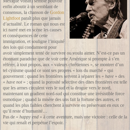
Mexique voisin) semble pouvoir
enfin aboutir à un semblant de
consensus, la chanson de
Gordon
Lightfoot
paraît plus que jamais
d’actualité. Le roman qui nous est
ici narré met en scène les causes
et conséquences de cette
immigration, et souligne l’iniquité
des lois qui condamnent pour
avoir simplement tenté de survivre ou voulu aimer. N’est-ce pas un
étonnant paradoxe que de voir cette Amérique si prompte à s’en
référer, à tout propos, aux « valeurs chrétiennes », se montrer d’un
tel cynisme quand ce sont ses propres « lois du marché » qui
gouvernent : quand les frontières servent à séparer les «
have
» des
«
have not
» ; quand la porosité sélective des dites frontières est telle
que les armes circulent vers le sud et la drogue vers le nord,
maintenant un gradient nord-sud qui constitue une irrésistible force
osmotique ; quand la misère des uns fait la fortune des autres, et
quand les plus faibles cherchent à survivre en préservant en eux ce
qu’il reste d’humanité…
Pas de «
happy end
» à cette aventure, mais une victoire : celle de la
vie qui renaît et perpétue l’espoir.