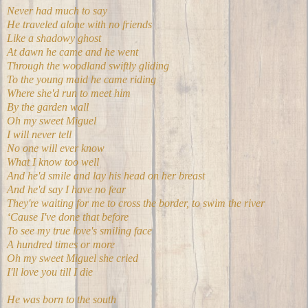
Never had much to say
He traveled alone with no friends
Like a shadowy ghost
At dawn he came and he went
Through the woodland swiftly gliding
To the young maid he came riding
Where she'd run to meet him
By the garden wall
Oh my sweet Miguel
I will never tell
No one will ever know
What I know too well
And he'd smile and lay his head on her breast
And he'd say I have no fear
They're waiting for me to cross the border, to swim the river
‘Cause I've done that before
To see my true love's smiling face
A hundred times or more
Oh my sweet Miguel she cried
I'll love you till I die
He was born to the south