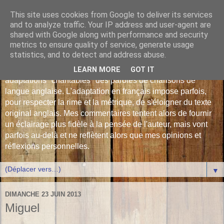
This site uses cookies from Google to deliver its services
Les Monophonies de
and to analyze traffic. Your IP address and user-agent are
shared with Google along with performance and security
Polyphrène
metrics to ensure quality of service, generate usage
statistics, and to detect and address abuse.
Versions françaises inédites : déjà plus de 510 traductions -
LEARN MORE
GOT IT
adaptations "chantables" des paroles de chansons de
langue anglaise. L'adaptation en français impose parfois,
pour respecter la rime et la métrique, de s'éloigner du texte
original anglais. Mes commentaires tentent alors de fournir
un éclairage plus fidèle à la pensée de l'auteur, mais vont
parfois au-delà et ne reflètent alors que mes opinions et
réflexions personnelles.
▼
DIMANCHE 23 JUIN 2013
Miguel