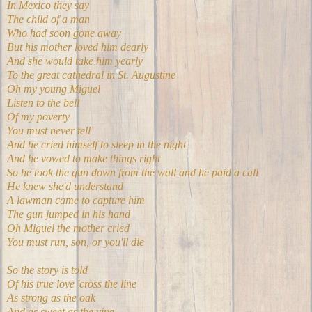
In Mexico they say
The child of a man
Who had soon gone away
But his mother loved him dearly
And she would take him yearly
To the great cathedral in St. Augustine
Oh my young Miguel
Listen to the bell
Of my poverty
You must never tell
And he cried himself to sleep in the night
And he vowed to make things right
So he took the gun down from the wall and he paid a call
He knew she'd understand
A lawman came to capture him
The gun jumped in his hand
Oh Miguel the mother cried
You must run, son, or you'll die
So the story is told
Of his true love 'cross the line
As strong as the oak
And as sweet as the vine