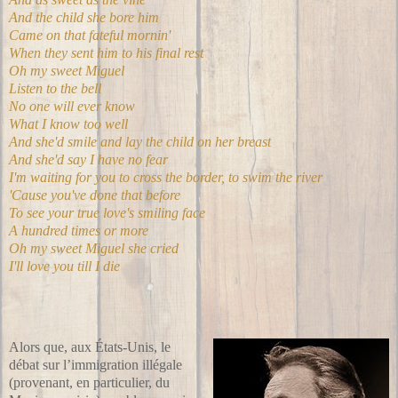
And the child she bore him
Came on that fateful mornin'
When they sent him to his final rest
Oh my sweet Miguel
Listen to the bell
No one will ever know
What I know too well
And she'd smile and lay the child on her breast
And she'd say I have no fear
I'm waiting for you to cross the border, to swim the river
'Cause you've done that before
To see your true love's smiling face
A hundred times or more
Oh my sweet Miguel she cried
I'll love you till I die
Alors que, aux États-Unis, le
débat sur l’immigration illégale
(provenant, en particulier, du