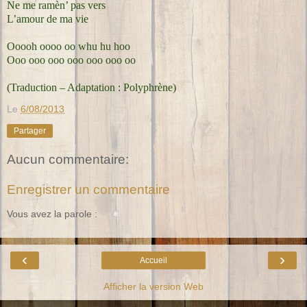
Ne me ramèn’ pas vers
L’amour de ma vie
Ooooh oooo oo whu hu hoo
Ooo ooo ooo ooo ooo ooo oo
(Traduction – Adaptation : Polyphrène)
Le
6/08/2013
Partager
Aucun commentaire:
Enregistrer un commentaire
Vous avez la parole :
‹
›
Accueil
Afficher la version Web