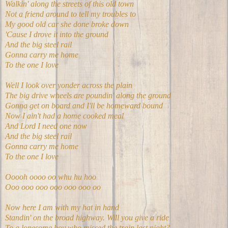
Walkin' along the streets of this old town
Not a friend around to tell my troubles to
My good old car she done broke down
'Cause I drove it into the ground
And the big steel rail
Gonna carry me home
To the one I love
Well I look over yonder across the plain
The big drive wheels are poundin' along the ground
Gonna get on board and I'll be homeward bound
Now I ain't had a home cooked meal
And Lord I need one now
And the big steel rail
Gonna carry me home
To the one I love
Ooooh oooo oo whu hu hoo
Ooo ooo ooo ooo ooo ooo oo
Now here I am with my hat in hand
Standin' on the broad highway. Will you give a ride
To a lonesome boy who missed the train last night?