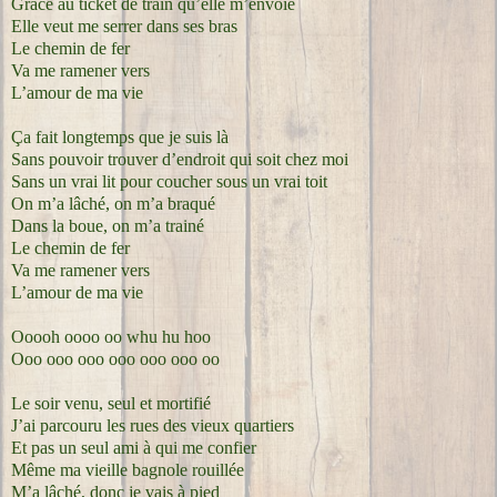
Grâce au ticket de train qu’elle m’envoie
Elle veut me serrer dans ses bras
Le chemin de fer
Va me ramener vers
L’amour de ma vie
Ça fait longtemps que je suis là
Sans pouvoir trouver d’endroit qui soit chez moi
Sans un vrai lit pour coucher sous un vrai toit
On m’a lâché, on m’a braqué
Dans la boue, on m’a trainé
Le chemin de fer
Va me ramener vers
L’amour de ma vie
Ooooh oooo oo whu hu hoo
Ooo ooo ooo ooo ooo ooo oo
Le soir venu, seul et mortifié
J’ai parcouru les rues des vieux quartiers
Et pas un seul ami à qui me confier
Même ma vieille bagnole rouillée
M’a lâché, donc je vais à pied