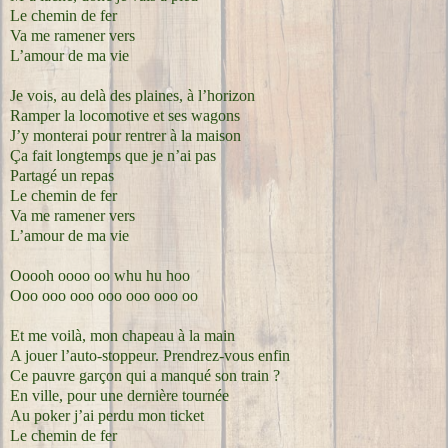
Le chemin de fer
Va me ramener vers
L’amour de ma vie
Je vois, au delà des plaines, à l’horizon
Ramper la locomotive et ses wagons
J’y monterai pour rentrer à la maison
Ça fait longtemps que je n’ai pas
Partagé un repas
Le chemin de fer
Va me ramener vers
L’amour de ma vie
Ooooh oooo oo whu hu hoo
Ooo ooo ooo ooo ooo ooo oo
Et me voilà, mon chapeau à la main
A jouer l’auto-stoppeur. Prendrez-vous enfin
Ce pauvre garçon qui a manqué son train ?
En ville, pour une dernière tournée
Au poker j’ai perdu mon ticket
Le chemin de fer