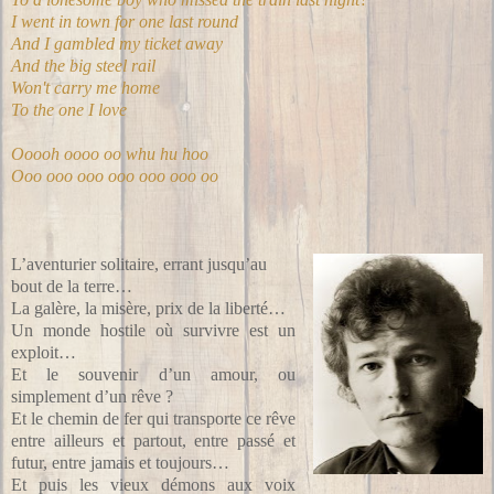
I went in town for one last round
And I gambled my ticket away
And the big steel rail
Won't carry me home
To the one I love
Ooooh oooo oo whu hu hoo
Ooo ooo ooo ooo ooo ooo oo
L’aventurier solitaire, errant jusqu’au
bout de la terre…
La galère, la misère, prix de la liberté…
Un monde hostile où survivre est un
exploit…
Et le souvenir d’un amour, ou
simplement d’un rêve ?
Et le chemin de fer qui transporte ce rêve
entre ailleurs et partout, entre passé et
futur, entre jamais et toujours…
Et puis les vieux démons aux voix