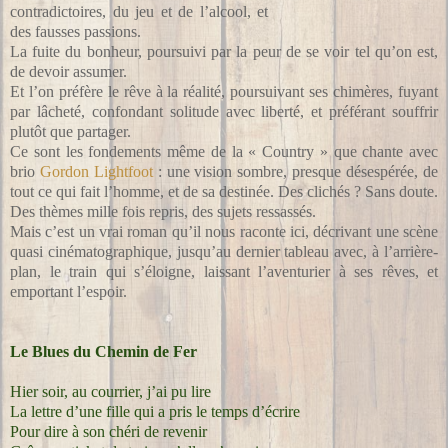
contradictoires, du jeu et de l’alcool, et
des fausses passions.
La fuite du bonheur, poursuivi par la peur de se voir tel qu’on est,
de devoir assumer.
Et l’on préfère le rêve à la réalité, poursuivant ses chimères, fuyant
par lâcheté, confondant solitude avec liberté, et préférant souffrir
plutôt que partager.
Ce sont les fondements même de la « Country » que chante avec
brio
Gordon Lightfoot
: une vision sombre, presque désespérée, de
tout ce qui fait l’homme, et de sa destinée. Des clichés ? Sans doute.
Des thèmes mille fois repris, des sujets ressassés.
Mais c’est un vrai roman qu’il nous raconte ici, décrivant une scène
quasi cinématographique, jusqu’au dernier tableau avec, à l’arrière-
plan, le train qui s’éloigne, laissant l’aventurier à ses rêves, et
emportant l’espoir.
Le Blues du Chemin de Fer
Hier soir, au courrier, j’ai pu lire
La lettre d’une fille qui a pris le temps d’écrire
Pour dire à son chéri de revenir