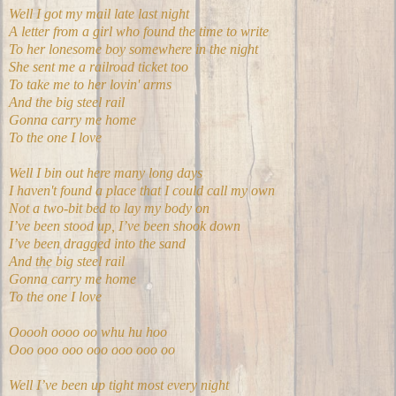
Well I got my mail late last night
A letter from a girl who found the time to write
To her lonesome boy somewhere in the night
She sent me a railroad ticket too
To take me to her lovin' arms
And the big steel rail
Gonna carry me home
To the one I love
Well I bin out here many long days
I haven't found a place that I could call my own
Not a two-bit bed to lay my body on
I’ve been stood up, I’ve been shook down
I’ve been dragged into the sand
And the big steel rail
Gonna carry me home
To the one I love
Ooooh oooo oo whu hu hoo
Ooo ooo ooo ooo ooo ooo oo
Well I’ve been up tight most every night