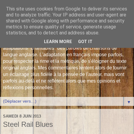
This site uses cookies from Google to deliver its services
Les Monophonies de
and to analyze traffic. Your IP address and user-agent are
shared with Google along with performance and security
Polyphrène
metrics to ensure quality of service, generate usage
statistics, and to detect and address abuse.
Versions françaises inédites : déjà plus de 510 traductions -
LEARN MORE
GOT IT
adaptations "chantables" des paroles de chansons de
langue anglaise. L'adaptation en français impose parfois,
pour respecter la rime et la métrique, de s'éloigner du texte
original anglais. Mes commentaires tentent alors de fournir
un éclairage plus fidèle à la pensée de l'auteur, mais vont
parfois au-delà et ne reflètent alors que mes opinions et
réflexions personnelles.
▼
SAMEDI 8 JUIN 2013
Steel Rail Blues