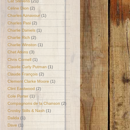
Cat Stevens
(21)
Céline Dion
(2)
Charles Aznavour
(1)
Charles Pasi
(2)
Charlie Daniels
(1)
Charlie Rich
(2)
Charlie Winston
(1)
Chet Atkins
(3)
Chris Cornell
(1)
Claude Curly Putman
(1)
Claude François
(2)
Clement Clarke Moore
(1)
Clint Eastwood
(2)
Cole Porter
(1)
Compagnons de la Chanson
(2)
Crosby Stills & Nash
(1)
Dalida
(1)
Dave
(1)