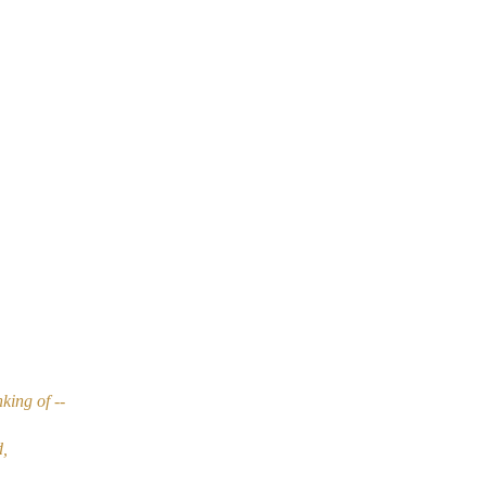
king of --
d,