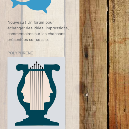
Nouveau ! Un forum pour
échanger des idées, impressions,
commentaires sur les chansons
présentées sur ce site.
POLYPHRÈNE