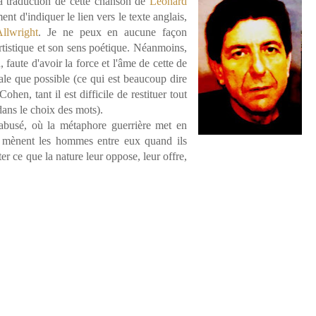
 traduction de cette chanson de
Léonard
nt d'indiquer le lien vers le texte anglais,
llwright
. Je ne peux en aucune façon
 artistique et son sens poétique. Néanmoins,
n, faute d'avoir la force et l'âme de cette de
érale que possible (ce qui est beaucoup dire
ohen, tant il est difficile de restituer tout
dans le choix des mots).
ésabusé, où la métaphore guerrière met en
e mènent les hommes entre eux quand ils
ter ce que la nature leur oppose, leur offre,