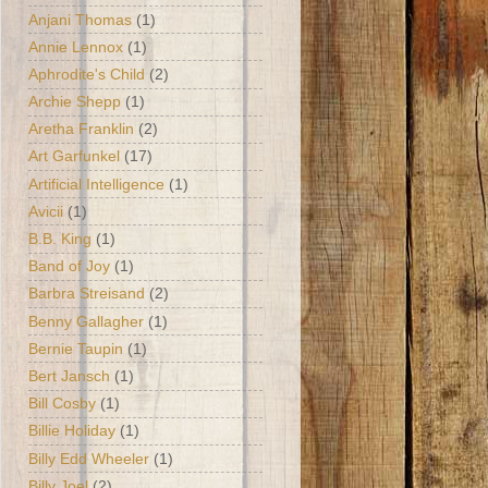
Anjani Thomas
(1)
Annie Lennox
(1)
Aphrodite's Child
(2)
Archie Shepp
(1)
Aretha Franklin
(2)
Art Garfunkel
(17)
Artificial Intelligence
(1)
Avicii
(1)
B.B. King
(1)
Band of Joy
(1)
Barbra Streisand
(2)
Benny Gallagher
(1)
Bernie Taupin
(1)
Bert Jansch
(1)
Bill Cosby
(1)
Billie Holiday
(1)
Billy Edd Wheeler
(1)
Billy Joel
(2)