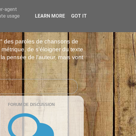
er-agent
rate usage
LEARN MORE
GOT IT
es" des paroles de chansons de
 métrique, de s'éloigner du texte
 la pensée de l'auteur, mais vont
FORUM DE DISCUSSION