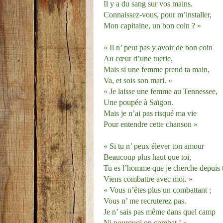
Il y a du sang sur vos mains.
Connaissez-vous, pour m’installer,
Mon capitaine, un bon coin ? »
« Il n’ peut pas y avoir de bon coin
Au cœur d’une tuerie,
Mais si une femme prend ta main,
Va, et sois son mari. »
« Je laisse une femme au Tennessee,
Une poupée à Saïgon.
Mais je n’ai pas risqué ma vie
Pour entendre cette chanson »
« Si tu n’ peux élever ton amour
Beaucoup plus haut que toi,
Tu es l’homme que je cherche depuis t
Viens combattre avec moi. »
« Vous n’êtes plus un combattant ;
Vous n’ me recruterez pas.
Je n’ sais pas même dans quel camp
Ni pourquoi on combat ! »