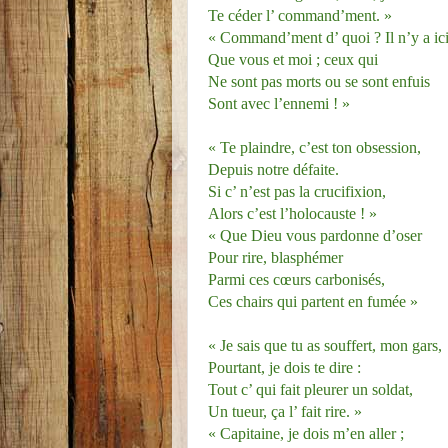
Te céder l’ command’ment. »
« Command’ment d’ quoi ? Il n’y a ic
Que vous et moi ; ceux qui
Ne sont pas morts ou se sont enfuis
Sont avec l’ennemi ! »
« Te plaindre, c’est ton obsession,
Depuis notre défaite.
Si c’ n’est pas la crucifixion,
Alors c’est l’holocauste ! »
« Que Dieu vous pardonne d’oser
Pour rire, blasphémer
Parmi ces cœurs carbonisés,
Ces chairs qui partent en fumée »
« Je sais que tu as souffert, mon gars,
Pourtant, je dois te dire :
Tout c’ qui fait pleurer un soldat,
Un tueur, ça l’ fait rire. »
« Capitaine, je dois m’en aller ;