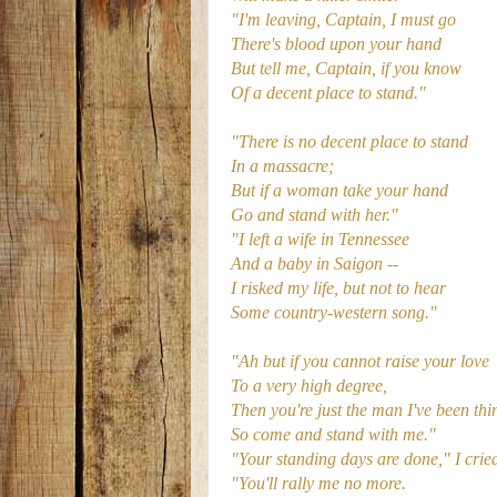
"I'm leaving, Captain, I must go
There's blood upon your hand
But tell me, Captain, if you know
Of a decent place to stand."
"There is no decent place to stand
In a massacre;
But if a woman take your hand
Go and stand with her."
"I left a wife in Tennessee
And a baby in Saigon --
I risked my life, but not to hear
Some country-western song."
"Ah but if you cannot raise your love
To a very high degree,
Then you're just the man I've been thin
So come and stand with me."
"Your standing days are done," I crie
"You'll rally me no more.