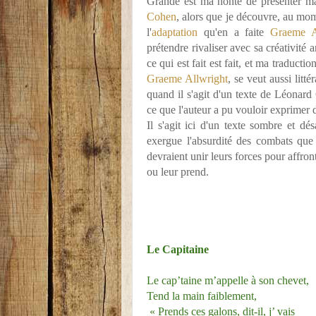
Grande est ma honte de présenter ma
Cohen
, alors que je découvre, au mome
l'
adaptation
qu'en a faite
Graeme A
prétendre rivaliser avec sa créativité
ce qui est fait est fait, et ma traductio
Graeme Allwright
, se veut aussi litt
quand il s'agit d'un texte de Léonard C
ce que l'auteur a pu vouloir exprimer 
Il s'agit ici d'un texte sombre et d
exergue l'absurdité des combats qu
devraient unir leurs forces pour affron
ou leur prend.
Le Capitaine
Le cap’taine m’appelle à son chevet,
Tend la main faiblement,
« Prends ces galons, dit-il, j’ vais