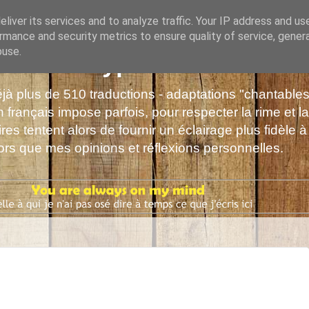
liver its services and to analyze traffic. Your IP address and us
rmance and security metrics to ensure quality of service, gene
buse.
s de Polyphrène
déjà plus de 510 traductions - adaptations "chantabl
 français impose parfois, pour respecter la rime et la
es tentent alors de fournir un éclairage plus fidèle à
alors que mes opinions et réflexions personnelles.