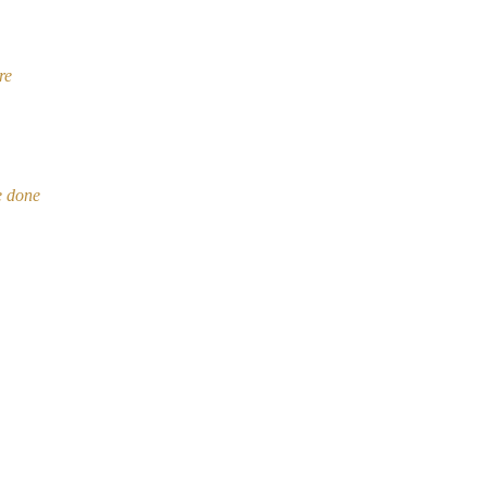
re
e done