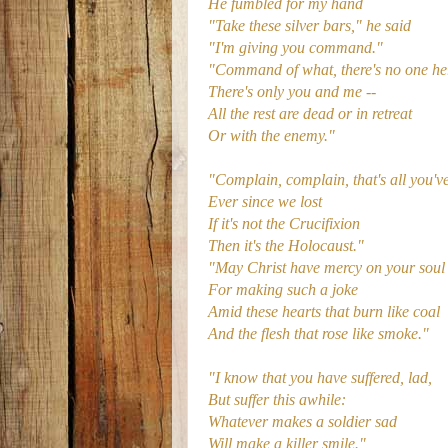
He fumbled for my hand
"Take these silver bars," he said
"I'm giving you command."
"Command of what, there's no one he
There's only you and me --
All the rest are dead or in retreat
Or with the enemy."
"Complain, complain, that's all you'v
Ever since we lost
If it's not the Crucifixion
Then it's the Holocaust."
"May Christ have mercy on your soul
For making such a joke
Amid these hearts that burn like coal
And the flesh that rose like smoke."
"I know that you have suffered, lad,
But suffer this awhile:
Whatever makes a soldier sad
Will make a killer smile."