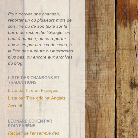
Pour trouver une chanson,
reporter un ou plusieurs mots de
son titre ou de son texte sur la
barre de recherche "Google" en
haut à gauche, ou se reporter
aux listes par titres ci-dessous, à
la liste des auteurs ou interprètes
plus bas, ou encore aux archives
du blog.
LISTE DES CHANSONS ET
TRADUCTIONS
Liste par titre en Français
Liste par Titre original Anglais
Accueil
LÉONARD COHEN PAR
POLYPHRÈNE
Recueil de l'ensemble des