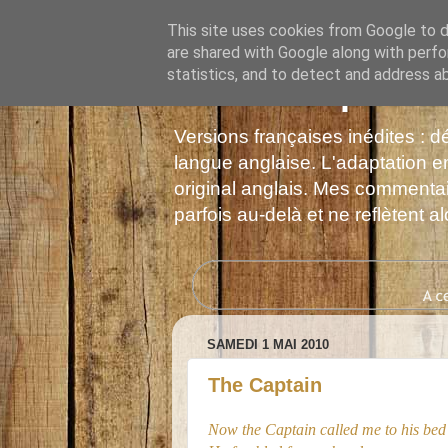
This site uses cookies from Google to de
are shared with Google along with perfo
statistics, and to detect and address a
Les Monophonie
Versions françaises inédites : 
langue anglaise. L'adaptation en
original anglais. Mes commentair
parfois au-delà et ne reflètent 
SAMEDI 1 MAI 2010
The Captain
Now the Captain called me to his bed