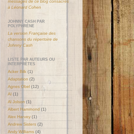
messages de ce blog consacrés
à Léonard Cohen
JOHNNY CASH PAR
POLYPHRÈNE
La version Française des
chansons du répertoire de
Johnny Cash
LISTE PAR AUTEURS OU
INTERPRÈTES
Acker Bilk
(1)
Adaptation
(2)
Agnes Obel
(12)
AI
(1)
Al Jolson
(1)
Albert Hammond
(1)
Alex Harvey
(1)
Andrew Sisters
(2)
Andy Williams
(4)