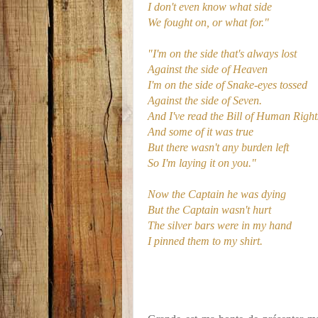
I don't even know what side
We fought on, or what for."
"I'm on the side that's always lost
Against the side of Heaven
I'm on the side of Snake-eyes tossed
Against the side of Seven.
And I've read the Bill of Human Right
And some of it was true
But there wasn't any burden left
So I'm laying it on you."
Now the Captain he was dying
But the Captain wasn't hurt
The silver bars were in my hand
I pinned them to my shirt.