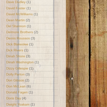
Dave Dudley
(1)
David Foster
(1)
David McWilliams
(1)
Dean Martin
(2)
Del Shannon
(1)
Delmore Brothers
(2)
Demis Roussos
(3)
Dick Blakeslee
(1)
Dick Rivers
(1)
Dinah Shore
(3)
Dinah Washington
(1)
Dizzy Gillespie
(1)
Dolly Parton
(3)
Don Gibson
(2)
Don McLean
(6)
Donald Fagen
(1)
Doris Day
(4)
Dwight Yoakam
(1)