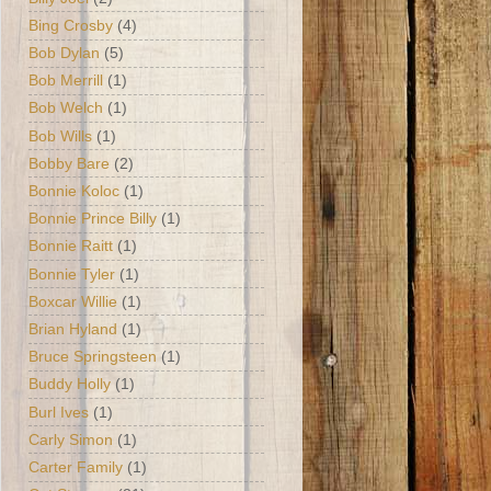
Bing Crosby
(4)
Bob Dylan
(5)
Bob Merrill
(1)
Bob Welch
(1)
Bob Wills
(1)
Bobby Bare
(2)
Bonnie Koloc
(1)
Bonnie Prince Billy
(1)
Bonnie Raitt
(1)
Bonnie Tyler
(1)
Boxcar Willie
(1)
Brian Hyland
(1)
Bruce Springsteen
(1)
Buddy Holly
(1)
Burl Ives
(1)
Carly Simon
(1)
Carter Family
(1)