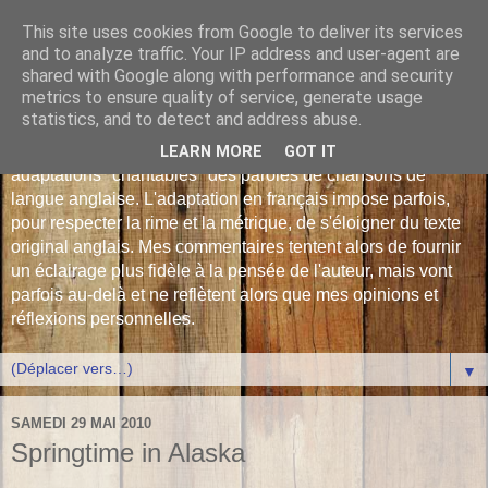
This site uses cookies from Google to deliver its services
Les Monophonies de
and to analyze traffic. Your IP address and user-agent are
shared with Google along with performance and security
Polyphrène
metrics to ensure quality of service, generate usage
statistics, and to detect and address abuse.
Versions françaises inédites : déjà plus de 510 traductions -
LEARN MORE
GOT IT
adaptations "chantables" des paroles de chansons de
langue anglaise. L'adaptation en français impose parfois,
pour respecter la rime et la métrique, de s'éloigner du texte
original anglais. Mes commentaires tentent alors de fournir
un éclairage plus fidèle à la pensée de l'auteur, mais vont
parfois au-delà et ne reflètent alors que mes opinions et
réflexions personnelles.
▼
SAMEDI 29 MAI 2010
Springtime in Alaska