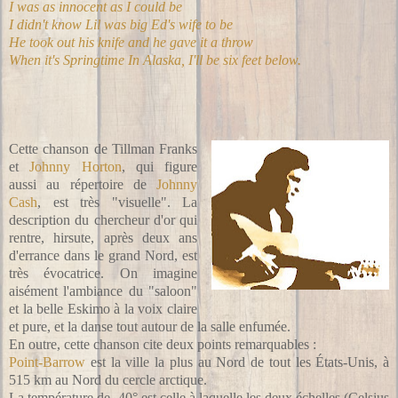
I was as innocent as I could be
I didn't know Lil was big Ed's wife to be
He took out his knife and he gave it a throw
When it's Springtime In Alaska, I'll be six feet below.
Cette chanson de Tillman Franks
et
Johnny Horton
, qui figure
aussi au répertoire de
Johnny
Cash
, est très "visuelle". La
description du chercheur d'or qui
rentre, hirsute, après deux ans
d'errance dans le grand Nord, est
très évocatrice. On imagine
aisément l'ambiance du "saloon"
et la belle Eskimo à la voix claire
et pure, et la danse tout autour de la salle enfumée.
En outre, cette chanson cite deux points remarquables :
Point-Barrow
est la ville la plus au Nord de tout les États-Unis, à
515 km au Nord du cercle arctique.
La température de -40° est celle à laquelle les deux échelles (Celsius