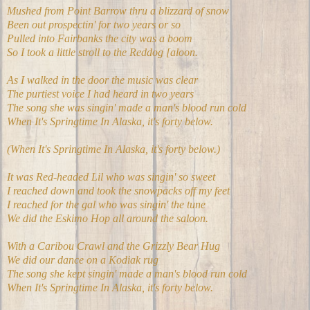
Mushed from Point Barrow thru a blizzard of snow
Been out prospectin' for two years or so
Pulled into Fairbanks the city was a boom
So I took a little stroll to the Reddog [aloon.
As I walked in the door the music was clear
The purtiest voice I had heard in two years
The song she was singin' made a man's blood run cold
When It's Springtime In Alaska, it's forty below.
(When It's Springtime In Alaska, it's forty below.)
It was Red-headed Lil who was singin' so sweet
I reached down and took the snowpacks off my feet
I reached for the gal who was singin' the tune
We did the Eskimo Hop all around the saloon.
With a Caribou Crawl and the Grizzly Bear Hug
We did our dance on a Kodiak rug
The song she kept singin' made a man's blood run cold
When It's Springtime In Alaska, it's forty below.