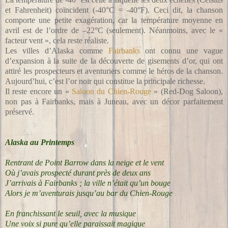
et Fahrenheit) coïncident (-40°C = -40°F). Ceci dit, la chanson
comporte une petite exagération, car la température moyenne en
avril est de l’ordre de –22°C (seulement). Néanmoins, avec le «
facteur vent », cela reste réaliste.
Les villes d’Alaska comme
Fairbanks
ont connu une vague
d’expansion à la suite de la découverte de gisements d’or, qui ont
attiré les prospecteurs et aventuriers comme le héros de la chanson.
Aujourd’hui, c’est l’or noir qui constitue la principale richesse.
Il reste encore un «
Saloon du Chien-Rouge
» (Red-Dog Saloon),
non pas à Fairbanks, mais à Juneau, avec un décor parfaitement
préservé.
Alaska au Printemps
Rentrant de Point Barrow dans la neige et le vent
Où j’avais prospecté durant près de deux ans
J’arrivais à Fairbanks ; la ville n’était qu’un bouge
Alors je m’aventurais jusqu’au bar du Chien-Rouge
En franchissant le seuil, avec la musique
Une voix si pure qu’elle paraissait magique