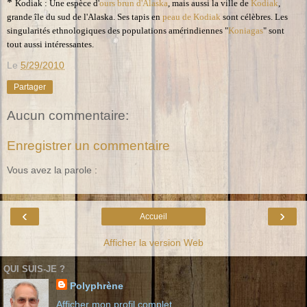
*
Kodiak : Une espèce d'
ours brun d'Alaska
, mais aussi la ville de
Kodiak
,
grande île du sud de l'Alaska. Ses tapis en
peau de Kodiak
sont célèbres. Les
singularités ethnologiques des populations amérindiennes "
Koniagas
" sont
tout aussi intéressantes.
Le
5/29/2010
Partager
Aucun commentaire:
Enregistrer un commentaire
Vous avez la parole :
‹
›
Accueil
Afficher la version Web
QUI SUIS-JE ?
Polyphrène
Afficher mon profil complet