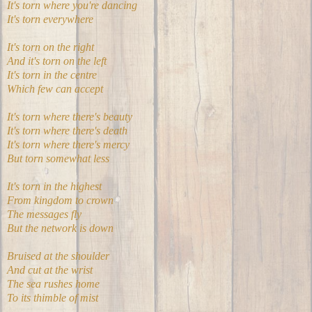
It's torn where you're dancing
It's torn everywhere
It's torn on the right
And it's torn on the left
It's torn in the centre
Which few can accept
It's torn where there's beauty
It's torn where there's death
It's torn where there's mercy
But torn somewhat less
It's torn in the highest
From kingdom to crown
The messages fly
But the network is down
Bruised at the shoulder
And cut at the wrist
The sea rushes home
To its thimble of mist