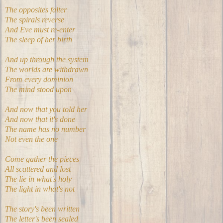
The opposites falter
The spirals reverse
And Eve must re-enter
The sleep of her birth
And up through the system
The worlds are withdrawn
From every dominion
The mind stood upon
And now that you told her
And now that it's done
The name has no number
Not even the one
Come gather the pieces
All scattered and lost
The lie in what's holy
The light in what's not
The story's been written
The letter's been sealed