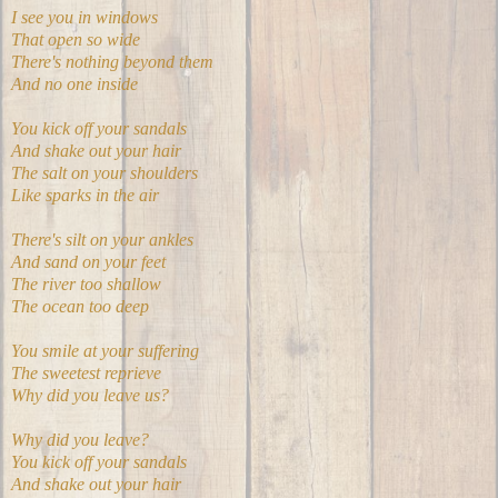
I see you in windows
That open so wide
There's nothing beyond them
And no one inside
You kick off your sandals
And shake out your hair
The salt on your shoulders
Like sparks in the air
There's silt on your ankles
And sand on your feet
The river too shallow
The ocean too deep
You smile at your suffering
The sweetest reprieve
Why did you leave us?
Why did you leave?
You kick off your sandals
And shake out your hair