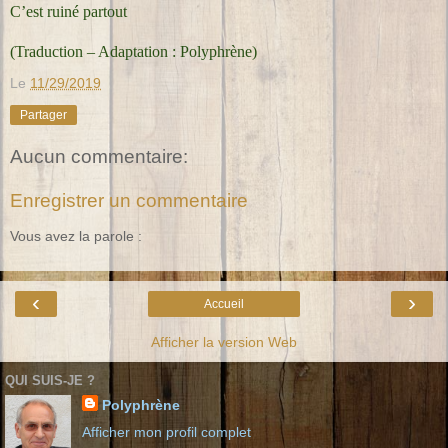
C’est ruiné partout
(Traduction – Adaptation : Polyphrène)
Le
11/29/2019
Partager
Aucun commentaire:
Enregistrer un commentaire
Vous avez la parole :
‹
›
Accueil
Afficher la version Web
QUI SUIS-JE ?
Polyphrène
Afficher mon profil complet