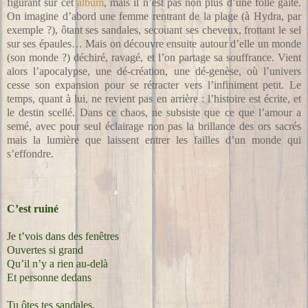
figurant sur cet
album
, mais il n’est pas non plus d’une folle gaité.
On imagine d’abord une femme rentrant de la plage (à Hydra, par
exemple ?), ôtant ses sandales, secouant ses cheveux, frottant le sel
sur ses épaules… Mais on découvre ensuite autour d’elle un monde
(son monde ?) déchiré, ravagé, et l’on partage sa souffrance. Vient
alors l’apocalypse, une dé-création, une dé-genèse, où l’univers
cesse son expansion pour se rétracter vers l’infiniment petit. Le
temps, quant à lui, ne revient pas en arrière : l’histoire est écrite, et
le destin scellé. Dans ce chaos, ne subsiste que ce que l’amour a
semé, avec pour seul éclairage non pas la brillance des ors sacrés
mais la lumière que laissent entrer les failles d’un monde qui
s’effondre.
C’est ruiné
Je t’vois dans des fenêtres
Ouvertes si grand
Qu’il n’y a rien au-delà
Et personne dedans
Tu ôtes tes sandales,