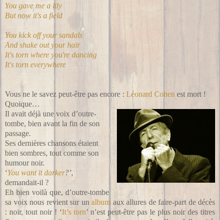
You gave me a lily
But now it's a field
You kick off your sandals
And shake out your hair
It's torn where you're dancing
It's torn everywhere
Vous ne le savez peut-être pas encore :
Léonard Cohen
est mort !
Quoique…
Il avait déjà une voix d’outre-
tombe, bien avant la fin de son
passage.
Ses dernières chansons étaient
bien sombres, tout comme son
humour noir.
‘
You want it darker
?’
,
demandait-il ?
Eh bien voilà que, d’outre-tombe
sa voix nous revient sur un
album
aux allures de faire-part de décès
: noir, tout noir ! ‘
It’s torn
’ n’est peut-être pas le plus noir des titres