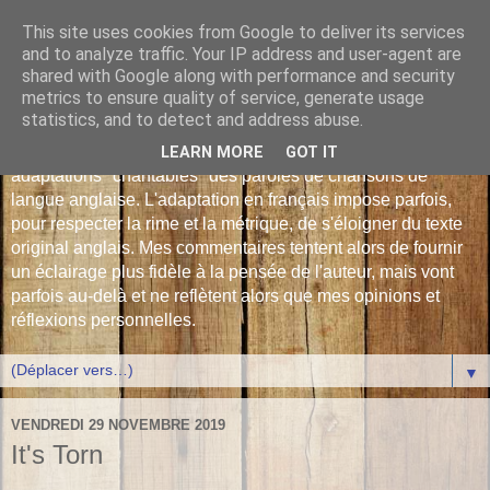
This site uses cookies from Google to deliver its services
Les Monophonies de
and to analyze traffic. Your IP address and user-agent are
shared with Google along with performance and security
Polyphrène
metrics to ensure quality of service, generate usage
statistics, and to detect and address abuse.
Versions françaises inédites : déjà plus de 510 traductions -
LEARN MORE
GOT IT
adaptations "chantables" des paroles de chansons de
langue anglaise. L'adaptation en français impose parfois,
pour respecter la rime et la métrique, de s'éloigner du texte
original anglais. Mes commentaires tentent alors de fournir
un éclairage plus fidèle à la pensée de l'auteur, mais vont
parfois au-delà et ne reflètent alors que mes opinions et
réflexions personnelles.
▼
VENDREDI 29 NOVEMBRE 2019
It's Torn