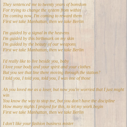
They sentenced me to twenty years of boredom
For trying to change the system from within
I'm coming now, I'm coming to reward them
First we take Manhattan, then we take Berlin
I'm guided by a signal in the heavens
I'm guided by this birthmark on my skin
I'm guided by the beauty of our weapons
First we take Manhattan, then we take Berlin
I'd really like to live beside you, baby
I love your body and your spirit and your clothes
But you see that line there moving through the station?
I told you, I told you, told you, I was one of those
Ah you loved me as a loser, but now you're worried that I just might
win
You know the way to stop me, but you don't have the discipline
How many nights I prayed for this, to let my work begin
First we take Manhattan, then we take Berlin
I don't like your fashion business mister