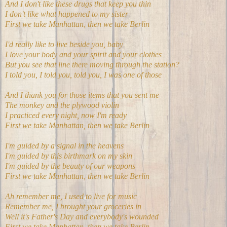
And I don't like these drugs that keep you thin
I don't like what happened to my sister
First we take Manhattan, then we take Berlin
I'd really like to live beside you, baby
I love your body and your spirit and your clothes
But you see that line there moving through the station?
I told you, I told you, told you, I was one of those
And I thank you for those items that you sent me
The monkey and the plywood violin
I practiced every night, now I'm ready
First we take Manhattan, then we take Berlin
I'm guided by a signal in the heavens
I'm guided by this birthmark on my skin
I'm guided by the beauty of our weapons
First we take Manhattan, then we take Berlin
Ah remember me, I used to live for music
Remember me, I brought your groceries in
Well it's Father's Day and everybody's wounded
First we take Manhattan, then we take Berlin