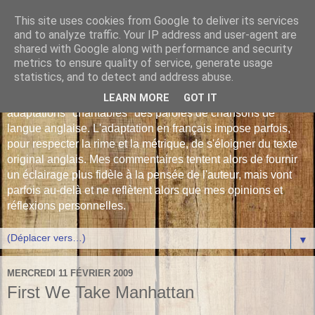
This site uses cookies from Google to deliver its services
Les Monophonies de
and to analyze traffic. Your IP address and user-agent are
shared with Google along with performance and security
Polyphrène
metrics to ensure quality of service, generate usage
statistics, and to detect and address abuse.
Versions françaises inédites : déjà plus de 510 traductions -
LEARN MORE
GOT IT
adaptations "chantables" des paroles de chansons de
langue anglaise. L'adaptation en français impose parfois,
pour respecter la rime et la métrique, de s'éloigner du texte
original anglais. Mes commentaires tentent alors de fournir
un éclairage plus fidèle à la pensée de l'auteur, mais vont
parfois au-delà et ne reflètent alors que mes opinions et
réflexions personnelles.
▼
MERCREDI 11 FÉVRIER 2009
First We Take Manhattan