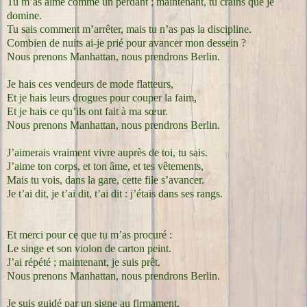
Tu m’as aimé comme un perdant ; maintenant, tu crains que je
domine.
Tu sais comment m’arrêter, mais tu n’as pas la discipline.
Combien de nuits ai-je prié pour avancer mon dessein ?
Nous prenons Manhattan, nous prendrons Berlin.
Je hais ces vendeurs de mode flatteurs,
Et je hais leurs drogues pour couper la faim,
Et je hais ce qu’ils ont fait à ma sœur.
Nous prenons Manhattan, nous prendrons Berlin.
J’aimerais vraiment vivre auprès de toi, tu sais.
J’aime ton corps, et ton âme, et tes vêtements,
Mais tu vois, dans la gare, cette file s’avancer.
Je t’ai dit, je t’ai dit, t’ai dit : j’étais dans ses rangs.
Et merci pour ce que tu m’as procuré :
Le singe et son violon de carton peint.
J’ai répété ; maintenant, je suis prêt.
Nous prenons Manhattan, nous prendrons Berlin.
Je suis guidé par un signe au firmament,