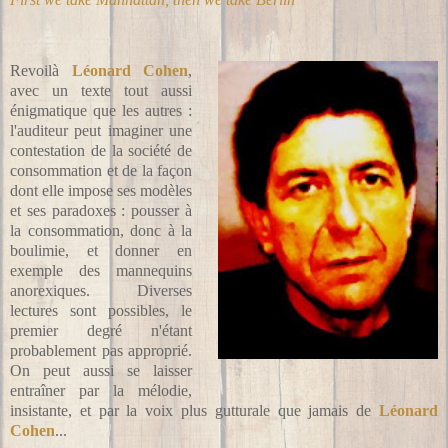
Revoilà
Léonard Cohen
,
avec un texte tout aussi
énigmatique que les autres :
l'auditeur peut imaginer une
contestation de la société de
consommation et de la façon
dont elle impose ses modèles
et ses paradoxes : pousser à
la consommation, donc à la
boulimie, et donner en
exemple des mannequins
anorexiques. Diverses
lectures sont possibles, le
premier degré n'étant
probablement pas approprié.
On peut aussi se laisser
entraîner par la mélodie,
insistante, et par la voix plus gutturale que jamais de
Léonard
Cohen
...