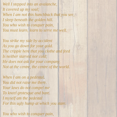
Well I stepped into an avalanche,
It covered up my soul;
When I am not this hunchback that you see,
I sleep beneath the golden hill.
You who wish to conquer pain,
You must learn, learn to serve me well.
You strike my side by accident
As you go down for your gold.
The cripple here that you clothe and feed
Is neither starved nor cold;
He does not ask for your company,
Not at the centre, the centre of the world.
When I am on a pedestal,
You did not raise me there.
Your laws do not compel me
To kneel grotesque and bare.
I myself am the pedestal
For this ugly hump at which you stare.
You who wish to conquer pain,