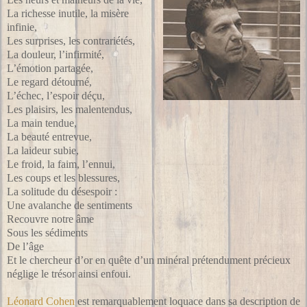
La richesse inutile, la misère
infinie,
Les surprises, les contrariétés,
La douleur, l’infirmité,
L’émotion partagée,
Le regard détourné,
L’échec, l’espoir déçu,
Les plaisirs, les malentendus,
La main tendue,
La beauté entrevue,
La laideur subie,
Le froid, la faim, l’ennui,
Les coups et les blessures,
La solitude du désespoir :
Une avalanche de sentiments
Recouvre notre âme
Sous les sédiments
De l’âge
Et le chercheur d’or en quête d’un minéral prétendument précieux
néglige le trésor ainsi enfoui.
Léonard Cohen
est remarquablement loquace dans sa description de