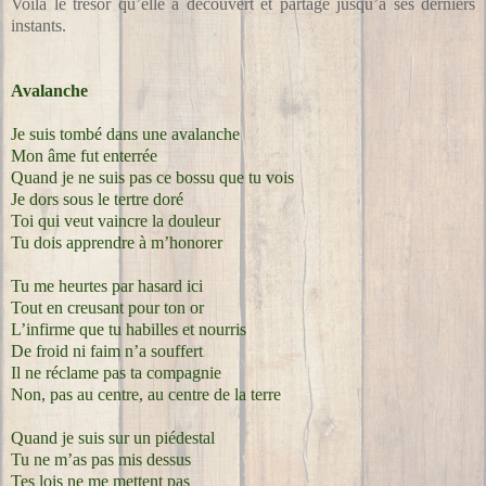
Voilà le trésor qu’elle a découvert et partagé jusqu’à ses derniers
instants.
Avalanche
Je suis tombé dans une avalanche
Mon âme fut enterrée
Quand je ne suis pas ce bossu que tu vois
Je dors sous le tertre doré
Toi qui veut vaincre la douleur
Tu dois apprendre à m’honorer
Tu me heurtes par hasard ici
Tout en creusant pour ton or
L’infirme que tu habilles et nourris
De froid ni faim n’a souffert
Il ne réclame pas ta compagnie
Non, pas au centre, au centre de la terre
Quand je suis sur un piédestal
Tu ne m’as pas mis dessus
Tes lois ne me mettent pas