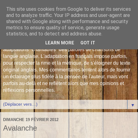
This site uses cookies from Google to deliver its services
Les Monophonies de
and to analyze traffic. Your IP address and user-agent are
shared with Google along with performance and security
Polyphrène
metrics to ensure quality of service, generate usage
statistics, and to detect and address abuse.
Versions françaises inédites : déjà plus de 510 traductions -
LEARN MORE
GOT IT
adaptations "chantables" des paroles de chansons de
langue anglaise. L'adaptation en français impose parfois,
pour respecter la rime et la métrique, de s'éloigner du texte
original anglais. Mes commentaires tentent alors de fournir
un éclairage plus fidèle à la pensée de l'auteur, mais vont
parfois au-delà et ne reflètent alors que mes opinions et
réflexions personnelles.
▼
DIMANCHE 19 FÉVRIER 2012
Avalanche