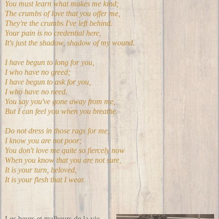
You must learn what makes me kind;
The crumbs of love that you offer me,
They're the crumbs I've left behind.
Your pain is no credential here,
It's just the shadow, shadow of my wound.
I have begun to long for you,
I who have no greed;
I have begun to ask for you,
I who have no need.
You say you've gone away from me,
But I can feel you when you breathe.
Do not dress in those rags for me,
I know you are not poor;
You don't love me quite so fiercely now
When you know that you are not sure,
It is your turn, beloved,
It is your flesh that I wear.
Les heurs et malheurs de la vie,