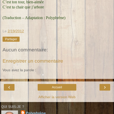
C’est ton tour, bien-aimée
C’est ta chair que j’arbore
(Traduction – Adaptation : Polyphrène)
Le
2/19/2012
Partager
Aucun commentaire:
Enregistrer un commentaire
Vous avez la parole :
‹
›
Accueil
Afficher la version Web
QUI SUIS-JE ?
Polyphrène