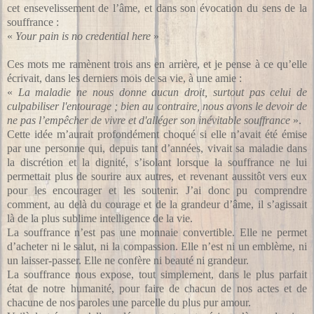
cet ensevelissement de l’âme, et dans son évocation du sens de la
souffrance :
«
Your pain is no credential here
»
Ces mots me ramènent trois ans en arrière, et je pense à ce qu’elle
écrivait, dans les derniers mois de sa vie, à une amie :
«
La maladie ne nous donne aucun droit, surtout pas celui de
culpabiliser l'entourage ; bien au contraire, nous avons le devoir de
ne pas l’empêcher de vivre et d'alléger son inévitable souffrance
».
Cette idée m’aurait profondément choqué si elle n’avait été émise
par une personne qui, depuis tant d’années, vivait sa maladie dans
la discrétion et la dignité, s’isolant lorsque la souffrance ne lui
permettait plus de sourire aux autres, et revenant aussitôt vers eux
pour les encourager et les soutenir. J’ai donc pu comprendre
comment, au delà du courage et de la grandeur d’âme, il s’agissait
là de la plus sublime intelligence de la vie.
La souffrance n’est pas une monnaie convertible. Elle ne permet
d’acheter ni le salut, ni la compassion. Elle n’est ni un emblème, ni
un laisser-passer. Elle ne confère ni beauté ni grandeur.
La souffrance nous expose, tout simplement, dans le plus parfait
état de notre humanité, pour faire de chacun de nos actes et de
chacune de nos paroles une parcelle du plus pur amour.