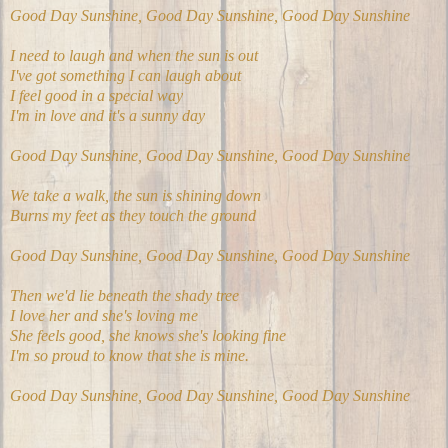
Good Day Sunshine, Good Day Sunshine, Good Day Sunshine
I need to laugh and when the sun is out
I've got something I can laugh about
I feel good in a special way
I'm in love and it's a sunny day
Good Day Sunshine, Good Day Sunshine, Good Day Sunshine
We take a walk, the sun is shining down
Burns my feet as they touch the ground
Good Day Sunshine, Good Day Sunshine, Good Day Sunshine
Then we'd lie beneath the shady tree
I love her and she's loving me
She feels good, she knows she's looking fine
I'm so proud to know that she is mine.
Good Day Sunshine, Good Day Sunshine, Good Day Sunshine