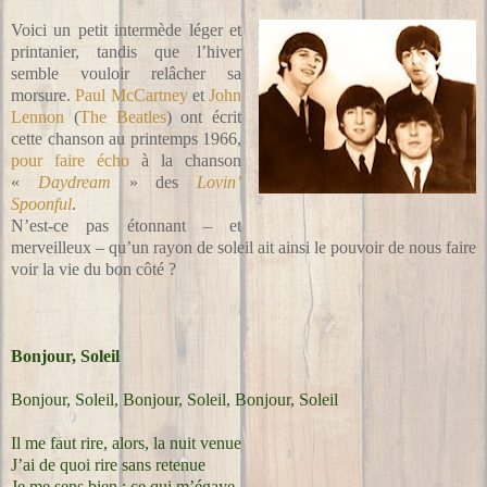
Voici un petit intermède léger et
printanier, tandis que l’hiver
semble vouloir relâcher sa
morsure.
Paul McCartney
et
John
Lennon
(
The Beatles
) ont écrit
cette chanson au printemps 1966,
pour faire écho
à la chanson
«
Daydream
» des
Lovin’
Spoonful
.
N’est-ce pas étonnant – et
merveilleux – qu’un rayon de soleil ait ainsi le pouvoir de nous faire
voir la vie du bon côté ?
Bonjour, Soleil
Bonjour, Soleil, Bonjour, Soleil, Bonjour, Soleil
Il me faut rire, alors, la nuit venue
J’ai de quoi rire sans retenue
Je me sens bien ; ce qui m’égaye