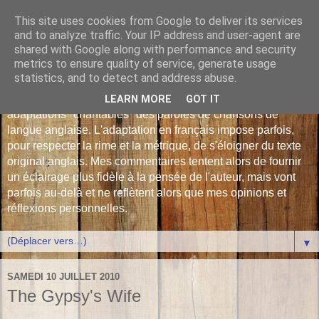
This site uses cookies from Google to deliver its services
Les Monophonies de
and to analyze traffic. Your IP address and user-agent are
shared with Google along with performance and security
Polyphrène
metrics to ensure quality of service, generate usage
statistics, and to detect and address abuse.
Versions françaises inédites : déjà plus de 510 traductions -
LEARN MORE
GOT IT
adaptations "chantables" des paroles de chansons de
langue anglaise. L'adaptation en français impose parfois,
pour respecter la rime et la métrique, de s'éloigner du texte
original anglais. Mes commentaires tentent alors de fournir
un éclairage plus fidèle à la pensée de l'auteur, mais vont
parfois au-delà et ne reflètent alors que mes opinions et
réflexions personnelles.
▼
SAMEDI 10 JUILLET 2010
The Gypsy's Wife