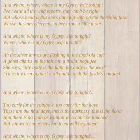
And where, where, where is my Gypsy wife tonight
I've heard all the wild reports, they can't be right
But whose head is this she's dancing with on the threshing floor
Whose darkness deepens in her arms a little more
And where, where is my Gypsy wife tonight?
Where, where is my Gypsy wife tonight?
Ah the silver knives are flashing in the tired old cafe
A ghost climbs on the table in a bridal negligee
She says, "My body is the light, my body is the way"
I raise my arm against it all and I catch the bride's bouquet
And where, where is my Gypsy wife tonight?...
Too early for the rainbow, too early for the dove
These are the final days, this is the darkness, this is the flood
And there is no man or woman who can't be touched
But you who come between them will be judged
And where, where is my Gypsy wife tonight?...