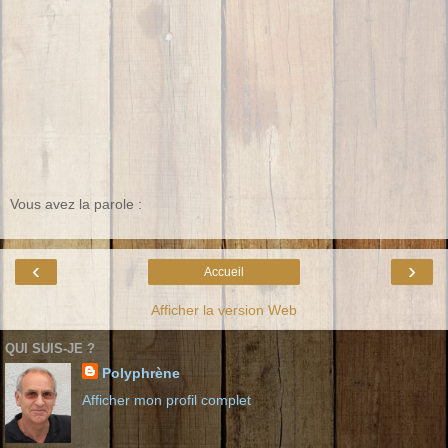
Vous avez la parole :
‹
›
Accueil
Afficher la version Web
QUI SUIS-JE ?
Polyphrène
Afficher mon profil complet