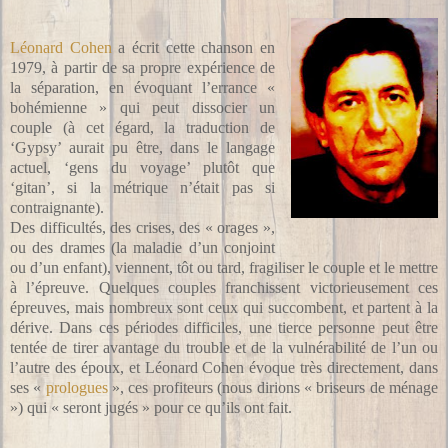
Léonard Cohen
a écrit cette chanson en
1979, à partir de sa propre expérience de
la séparation, en évoquant l’errance «
bohémienne » qui peut dissocier un
couple (à cet égard, la traduction de
‘Gypsy’ aurait pu être, dans le langage
actuel, ‘gens du voyage’ plutôt que
‘gitan’, si la métrique n’était pas si
contraignante).
Des difficultés, des crises, des « orages »,
ou des drames (la maladie d’un conjoint
ou d’un enfant), viennent, tôt ou tard, fragiliser le couple et le mettre
à l’épreuve. Quelques couples franchissent victorieusement ces
épreuves, mais nombreux sont ceux qui succombent, et partent à la
dérive. Dans ces périodes difficiles, une tierce personne peut être
tentée de tirer avantage du trouble et de la vulnérabilité de l’un ou
l’autre des époux, et Léonard Cohen évoque très directement, dans
ses «
prologues
», ces profiteurs (nous dirions « briseurs de ménage
») qui « seront jugés » pour ce qu’ils ont fait.