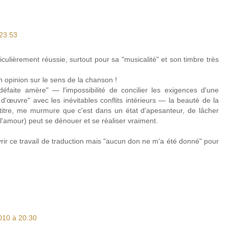
 23:53
ticulièrement réussie, surtout pour sa "musicalité" et son timbre très
n opinion sur le sens de la chanson !
défaite amère" — l'impossibilité de concilier les exigences d'une
 d'œuvre" avec les inévitables conflits intérieurs — la beauté de la
 titre, me murmure que c'est dans un état d'apesanteur, de lâcher
, l'amour) peut se dénouer et se réaliser vraiment.
ir ce travail de traduction mais "aucun don ne m'a été donné" pour
010 à 20:30