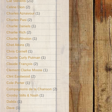
Cat Stevens
(21)
Céline Dion
(2)
Charles Aznavour
(1)
Charles Pasi
(2)
Charlie Daniels
(1)
Charlie Rich
(2)
Charlie Winston
(1)
Chet Atkins
(3)
Chris Cornell
(1)
Claude Curly Putman
(1)
Claude François
(2)
Clement Clarke Moore
(1)
Clint Eastwood
(2)
Cole Porter
(1)
Compagnons de la Chanson
(2)
Crosby Stills & Nash
(1)
Dalida
(1)
Dave
(1)