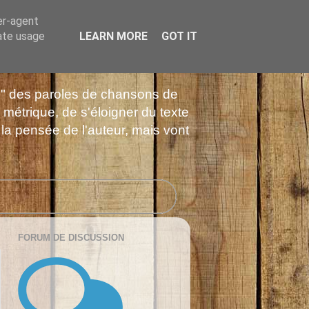
er-agent
rate usage
LEARN MORE
GOT IT
es" des paroles de chansons de
 métrique, de s'éloigner du texte
 la pensée de l'auteur, mais vont
FORUM DE DISCUSSION