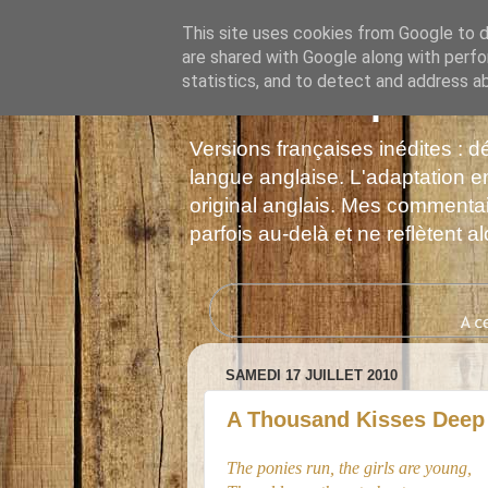
This site uses cookies from Google to de
are shared with Google along with perfo
statistics, and to detect and address a
Les Monophonie
Versions françaises inédites : 
langue anglaise. L'adaptation en
original anglais. Mes commentair
parfois au-delà et ne reflètent 
SAMEDI 17 JUILLET 2010
A Thousand Kisses Deep
The ponies run, the girls are young,