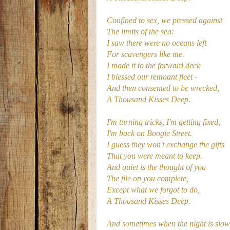
Confined to sex, we pressed against
The limits of the sea:
I saw there were no oceans left
For scavengers like me.
I made it to the forward deck
I blessed our remnant fleet -
And then consented to be wrecked,
A Thousand Kisses Deep.
I'm turning tricks, I'm getting fixed,
I'm back on Boogie Street.
I guess they won't exchange the gifts
That you were meant to keep.
And quiet is the thought of you
The file on you complete,
Except what we forgot to do,
A Thousand Kisses Deep.
And sometimes when the night is slow