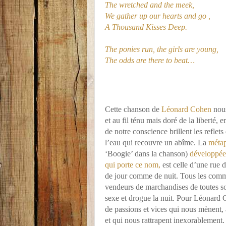
The wretched and the meek,
We gather up our hearts and go ,
A Thousand Kisses Deep.
The ponies run, the girls are young,
The odds are there to beat…
Cette chanson de
Léonard Cohen
nou
et au fil ténu mais doré de la liberté, 
de notre conscience brillent les refle
l’eau qui recouvre un abîme. La
méta
‘Boogie’ dans la chanson)
développé
qui porte ce nom,
est celle d’une rue 
de jour comme de nuit. Tous les commer
vendeurs de marchandises de toutes sor
sexe et drogue la nuit. Pour Léonard 
de passions et vices qui nous mènent,
et qui nous rattrapent inexorablement