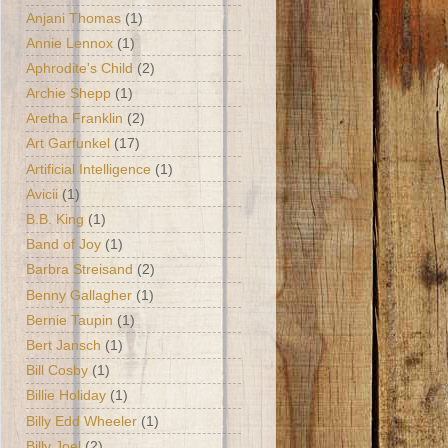
Anjani Thomas
(1)
Annie Lennox
(1)
Aphrodite's Child
(2)
Archie Shepp
(1)
Aretha Franklin
(2)
Art Garfunkel
(17)
Artificial Intelligence
(1)
Avicii
(1)
B.B. King
(1)
Band of Joy
(1)
Barbra Streisand
(2)
Benny Gallagher
(1)
Bernie Taupin
(1)
Bert Jansch
(1)
Bill Cosby
(1)
Billie Holiday
(1)
Billy Edd Wheeler
(1)
Billy Joel
(2)