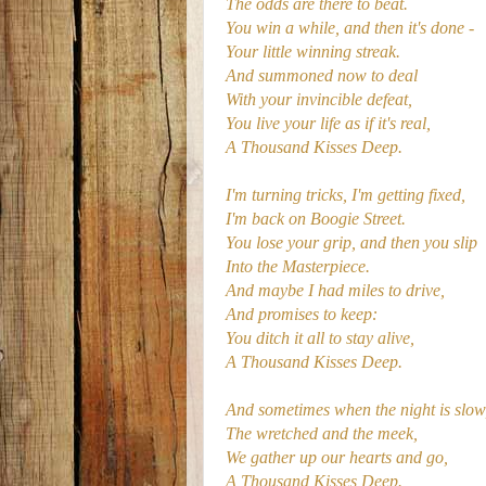
The odds are there to beat.
You win a while, and then it's done -
Your little winning streak.
And summoned now to deal
With your invincible defeat,
You live your life as if it's real,
A Thousand Kisses Deep.
I'm turning tricks, I'm getting fixed,
I'm back on Boogie Street.
You lose your grip, and then you slip
Into the Masterpiece.
And maybe I had miles to drive,
And promises to keep:
You ditch it all to stay alive,
A Thousand Kisses Deep.
And sometimes when the night is slow
The wretched and the meek,
We gather up our hearts and go,
A Thousand Kisses Deep.