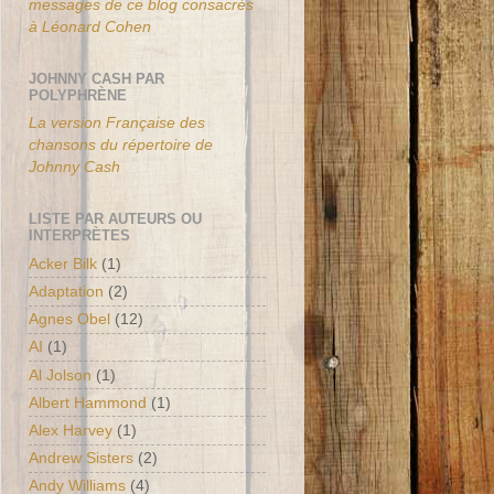
messages de ce blog consacrés
à Léonard Cohen
JOHNNY CASH PAR
POLYPHRÈNE
La version Française des
chansons du répertoire de
Johnny Cash
LISTE PAR AUTEURS OU
INTERPRÈTES
Acker Bilk
(1)
Adaptation
(2)
Agnes Obel
(12)
AI
(1)
Al Jolson
(1)
Albert Hammond
(1)
Alex Harvey
(1)
Andrew Sisters
(2)
Andy Williams
(4)