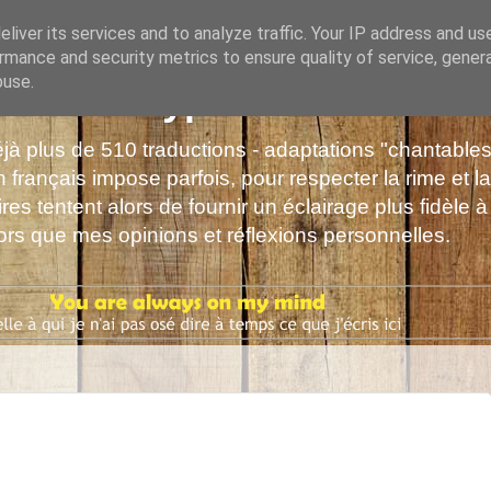
liver its services and to analyze traffic. Your IP address and us
rmance and security metrics to ensure quality of service, gene
buse.
s de Polyphrène
déjà plus de 510 traductions - adaptations "chantabl
 français impose parfois, pour respecter la rime et la
es tentent alors de fournir un éclairage plus fidèle à
alors que mes opinions et réflexions personnelles.