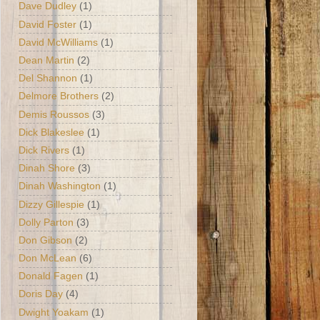
Dave Dudley
(1)
David Foster
(1)
David McWilliams
(1)
Dean Martin
(2)
Del Shannon
(1)
Delmore Brothers
(2)
Demis Roussos
(3)
Dick Blakeslee
(1)
Dick Rivers
(1)
Dinah Shore
(3)
Dinah Washington
(1)
Dizzy Gillespie
(1)
Dolly Parton
(3)
Don Gibson
(2)
Don McLean
(6)
Donald Fagen
(1)
Doris Day
(4)
Dwight Yoakam
(1)