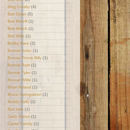
Bing Crosby
(4)
Bob Dylan
(5)
Bob Merrill
(1)
Bob Welch
(1)
Bob Wills
(1)
Bobby Bare
(2)
Bonnie Koloc
(1)
Bonnie Prince Billy
(1)
Bonnie Raitt
(1)
Bonnie Tyler
(1)
Boxcar Willie
(1)
Brian Hyland
(1)
Bruce Springsteen
(1)
Buddy Holly
(1)
Burl Ives
(1)
Carly Simon
(1)
Carter Family
(1)