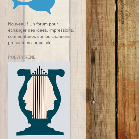
Nouveau ! Un forum pour
échanger des idées, impressions,
commentaires sur les chansons
présentées sur ce site.
POLYPHRÈNE