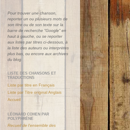
Pour trouver une chanson,
reporter un ou plusieurs mots de
son titre ou de son texte sur la
barre de recherche "Google" en
haut à gauche, ou se reporter
aux listes par titres ci-dessous, à
la liste des auteurs ou interprètes
plus bas, ou encore aux archives
du blog.
LISTE DES CHANSONS ET
TRADUCTIONS
Liste par titre en Français
Liste par Titre original Anglais
Accueil
LÉONARD COHEN PAR
POLYPHRÈNE
Recueil de l'ensemble des