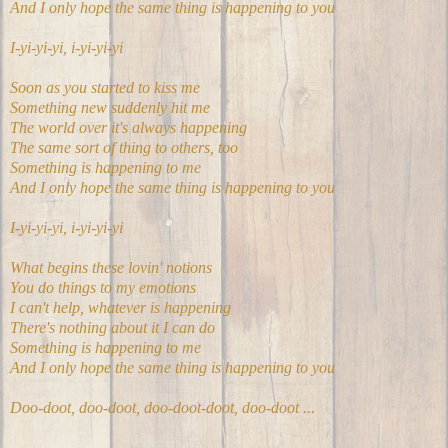
And I only hope the same thing is happening to you
I-yi-yi-yi, i-yi-yi-yi
Soon as you started to kiss me
Something new suddenly hit me
The world over it's always happening
The same sort of thing to others, too
Something is happening to me
And I only hope the same thing is happening to you
I-yi-yi-yi, i-yi-yi-yi
What begins these lovin' notions
You do things to my emotions
I can't help, whatever is happening
There's nothing about it I can do
Something is happening to me
And I only hope the same thing is happening to you
Doo-doot, doo-doot, doo-doot-doot, doo-doot ...