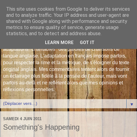
This site uses cookies from Google to deliver its services
Les Monophonies de
and to analyze traffic. Your IP address and user-agent are
shared with Google along with performance and security
Polyphrène
metrics to ensure quality of service, generate usage
statistics, and to detect and address abuse.
Versions françaises inédites : déjà plus de 510 traductions -
LEARN MORE
GOT IT
adaptations "chantables" des paroles de chansons de
langue anglaise. L'adaptation en français impose parfois,
pour respecter la rime et la métrique, de s'éloigner du texte
original anglais. Mes commentaires tentent alors de fournir
un éclairage plus fidèle à la pensée de l'auteur, mais vont
parfois au-delà et ne reflètent alors que mes opinions et
réflexions personnelles.
▼
SAMEDI 4 JUIN 2011
Something's Happening