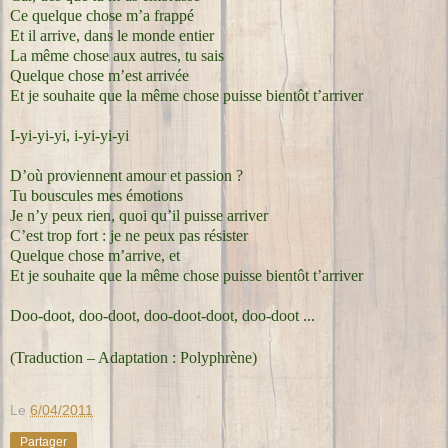
Ce quelque chose m’a frappé
Et il arrive, dans le monde entier
La même chose aux autres, tu sais
Quelque chose m’est arrivée
Et je souhaite que la même chose puisse bientôt t’arriver
I-yi-yi-yi, i-yi-yi-yi
D’où proviennent amour et passion ?
Tu bouscules mes émotions
Je n’y peux rien, quoi qu’il puisse arriver
C’est trop fort : je ne peux pas résister
Quelque chose m’arrive, et
Et je souhaite que la même chose puisse bientôt t’arriver
Doo-doot, doo-doot, doo-doot-doot, doo-doot ...
(Traduction – Adaptation : Polyphrène)
Le
6/04/2011
Partager