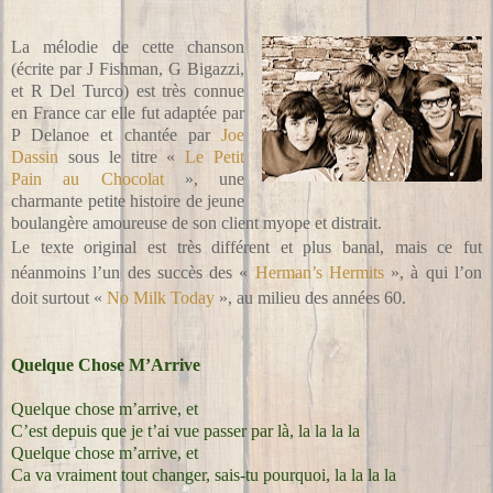
La mélodie de cette chanson
(écrite par J Fishman, G Bigazzi,
et R Del Turco) est très connue
en France car elle fut adaptée par
P Delanoe et chantée par
Joe
Dassin
sous le titre «
Le Petit
Pain au Chocolat
», une
charmante petite histoire de jeune
boulangère amoureuse de son client myope et distrait.
Le texte original est très différent et plus banal, mais ce fut
néanmoins l’un des succès des «
Herman’s Hermits
», à qui l’on
doit surtout «
No Milk Today
», au milieu des années 60.
Quelque Chose M’Arrive
Quelque chose m’arrive, et
C’est depuis que je t’ai vue passer par là, la la la la
Quelque chose m’arrive, et
Ca va vraiment tout changer, sais-tu pourquoi, la la la la