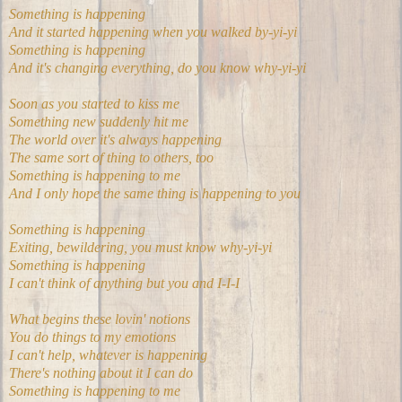
Something is happening
And it started happening when you walked by-yi-yi
Something is happening
And it's changing everything, do you know why-yi-yi
Soon as you started to kiss me
Something new suddenly hit me
The world over it's always happening
The same sort of thing to others, too
Something is happening to me
And I only hope the same thing is happening to you
Something is happening
Exiting, bewildering, you must know why-yi-yi
Something is happening
I can't think of anything but you and I-I-I
What begins these lovin' notions
You do things to my emotions
I can't help, whatever is happening
There's nothing about it I can do
Something is happening to me