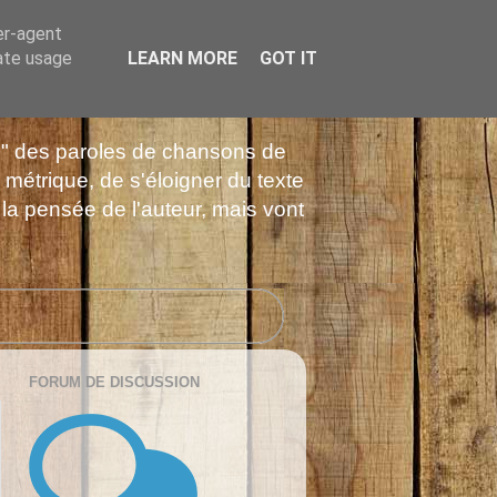
er-agent
rate usage
LEARN MORE
GOT IT
es" des paroles de chansons de
 métrique, de s'éloigner du texte
 la pensée de l'auteur, mais vont
FORUM DE DISCUSSION