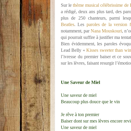
Sur le
thème musical célébrissime de
a rédigé, deux ans plus tard, des par
plus de 250 chanteurs, parmi les
Beatles
. Les
paroles de la version f
notamment, par
Nana Mouskouri
, n’o
qui pourrait suffire à justifier ma tenta
Bien évidemment, les paroles évoq
Lead Belly «
Kisses sweeter than wi
l’ivresse du premier baiser et ce s
sur les lèvres, faisant resurgir l’émoti
Une Saveur de Miel
Une saveur de miel
Beaucoup plus douce que le vin
Je rêve à ton premier
Baiser dont sur mes lèvres encore revi
Une saveur de miel