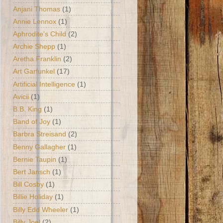
Anjani Thomas
(1)
Annie Lennox
(1)
Aphrodite's Child
(2)
Archie Shepp
(1)
Aretha Franklin
(2)
Art Garfunkel
(17)
Artificial Intelligence
(1)
Avicii
(1)
B.B. King
(1)
Band of Joy
(1)
Barbra Streisand
(2)
Benny Gallagher
(1)
Bernie Taupin
(1)
Bert Jansch
(1)
Bill Cosby
(1)
Billie Holiday
(1)
Billy Edd Wheeler
(1)
Billy Joel
(2)