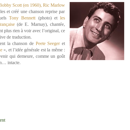
 Bobby Scott (en 1960), Ric Marlow
oles et créé une chanson reprise par
quels
Tony Bennett
(photo) et
les
rançaise
(de E. Marnay), chantée,
nt plus rien à voir avec l’original, ce
tive de traduction.
uent la chanson de
Peete Seeger
et
ne
», et l’idée générale est la même :
ouvenir qui demeure, comme un goût
on… intacte.
ent