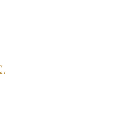
rt
art