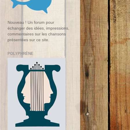
Nouveau ! Un forum pour
échanger des idées, impressions,
commentaires sur les chansons
présentées sur ce site.
POLYPHRÈNE