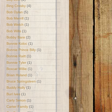
Bing Crosby
(4)
Bob Dylan
(5)
Bob Merrill
(1)
Bob Welch
(1)
Bob Wills
(1)
Bobby Bare
(2)
Bonnie Koloc
(1)
Bonnie Prince Billy
(1)
Bonnie Raitt
(1)
Bonnie Tyler
(1)
Boxcar Willie
(1)
Brian Hyland
(1)
Bruce Springsteen
(1)
Buddy Holly
(1)
Burl Ives
(1)
Carly Simon
(1)
Carter Family
(1)