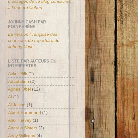
messages de ce blog consacrés
à Léonard Cohen
JOHNNY CASH PAR
POLYPHRÈNE
La version Française des
chansons du répertoire de
Johnny Cash
LISTE PAR AUTEURS OU
INTERPRÈTES
Acker Bilk
(1)
Adaptation
(2)
Agnes Obel
(12)
AI
(1)
Al Jolson
(1)
Albert Hammond
(1)
Alex Harvey
(1)
Andrew Sisters
(2)
Andy Williams
(4)