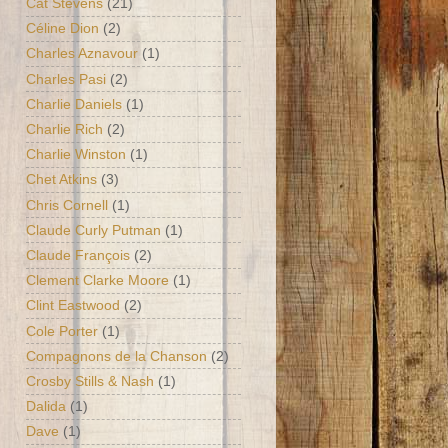
Cat Stevens
(21)
Céline Dion
(2)
Charles Aznavour
(1)
Charles Pasi
(2)
Charlie Daniels
(1)
Charlie Rich
(2)
Charlie Winston
(1)
Chet Atkins
(3)
Chris Cornell
(1)
Claude Curly Putman
(1)
Claude François
(2)
Clement Clarke Moore
(1)
Clint Eastwood
(2)
Cole Porter
(1)
Compagnons de la Chanson
(2)
Crosby Stills & Nash
(1)
Dalida
(1)
Dave
(1)