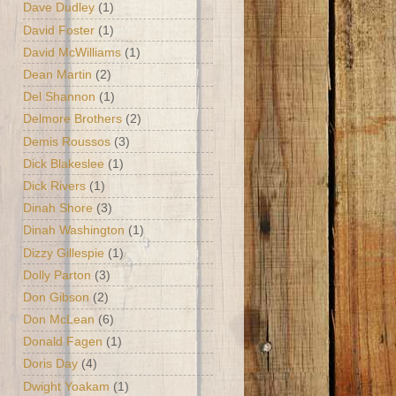
Dave Dudley
(1)
David Foster
(1)
David McWilliams
(1)
Dean Martin
(2)
Del Shannon
(1)
Delmore Brothers
(2)
Demis Roussos
(3)
Dick Blakeslee
(1)
Dick Rivers
(1)
Dinah Shore
(3)
Dinah Washington
(1)
Dizzy Gillespie
(1)
Dolly Parton
(3)
Don Gibson
(2)
Don McLean
(6)
Donald Fagen
(1)
Doris Day
(4)
Dwight Yoakam
(1)