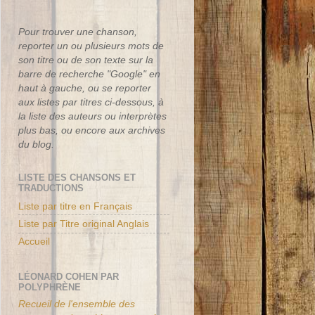
Pour trouver une chanson,
reporter un ou plusieurs mots de
son titre ou de son texte sur la
barre de recherche "Google" en
haut à gauche, ou se reporter
aux listes par titres ci-dessous, à
la liste des auteurs ou interprètes
plus bas, ou encore aux archives
du blog.
LISTE DES CHANSONS ET
TRADUCTIONS
Liste par titre en Français
Liste par Titre original Anglais
Accueil
LÉONARD COHEN PAR
POLYPHRÈNE
Recueil de l'ensemble des