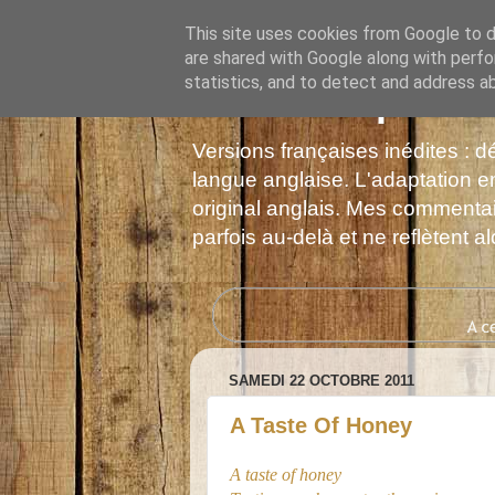
This site uses cookies from Google to de
are shared with Google along with perfo
statistics, and to detect and address a
Les Monophonie
Versions françaises inédites : 
langue anglaise. L'adaptation en
original anglais. Mes commentair
parfois au-delà et ne reflètent 
SAMEDI 22 OCTOBRE 2011
A Taste Of Honey
A taste of honey