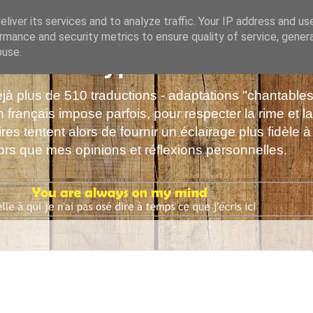
liver its services and to analyze traffic. Your IP address and us
rmance and security metrics to ensure quality of service, gene
buse.
s de Polyphrène
déjà plus de 510 traductions - adaptations "chantabl
 français impose parfois, pour respecter la rime et la
es tentent alors de fournir un éclairage plus fidèle à
alors que mes opinions et réflexions personnelles.