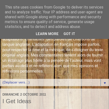
This site uses cookies from Google to deliver its services
Les Monophonies de
and to analyze traffic. Your IP address and user-agent are
shared with Google along with performance and security
Polyphrène
metrics to ensure quality of service, generate usage
statistics, and to detect and address abuse.
Versions françaises inédites : déjà plus de 510 traductions -
LEARN MORE
GOT IT
adaptations "chantables" des paroles de chansons de
langue anglaise. L'adaptation en français impose parfois,
pour respecter la rime et la métrique, de s'éloigner du texte
original anglais. Mes commentaires tentent alors de fournir
un éclairage plus fidèle à la pensée de l'auteur, mais vont
parfois au-delà et ne reflètent alors que mes opinions et
réflexions personnelles.
▼
DIMANCHE 2 OCTOBRE 2011
I Get Ideas