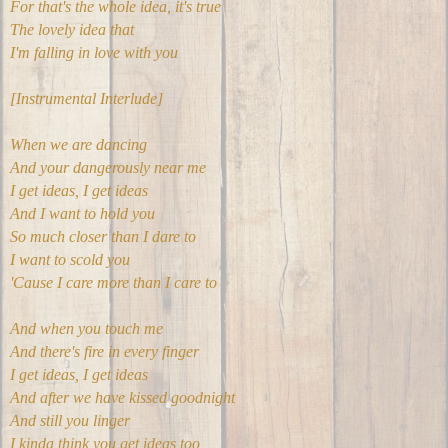
For that's the whole idea, it's true
The lovely idea that
I'm falling in love with you
[Instrumental Interlude]
When we are dancing
And your dangerously near me
I get ideas, I get ideas
And I want to hold you
So much closer than I dare to
I want to scold you
'Cause I care more than I care to
And when you touch me
And there's fire in every finger
I get ideas, I get ideas
And after we have kissed goodnight
And still you linger
I kinda think you get ideas too