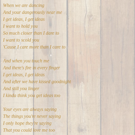
When we are dancing
And your dangerously near me
I get ideas, I get ideas
I want to hold you
So much closer than I dare to
I want to scold you
'Cause I care more than I care to
And when you touch me
And there's fire in every finger
I get ideas, I get ideas
And after we have kissed goodnight
And still you linger
I kinda think you get ideas too
Your eyes are always saying
The things you're never saying
I only hope they're saying
That you could love me too