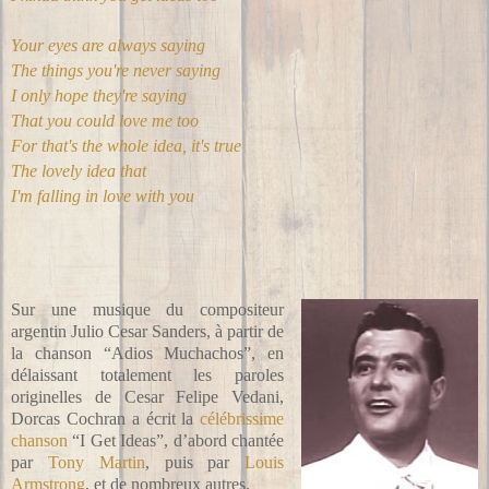
Your eyes are always saying
The things you're never saying
I only hope they're saying
That you could love me too
For that's the whole idea, it's true
The lovely idea that
I'm falling in love with you
Sur une musique du compositeur
argentin
Julio Cesar Sanders, à partir de
la chanson “Adios Muchachos”, en
délaissant totalement les paroles
originelles de Cesar Felipe Vedani,
Dorcas Cochran a écrit la
célébrissime
chanson
“I Get Ideas”, d’abord chantée
par
Tony Martin
, puis par
Louis
Armstrong
, et de nombreux autres.