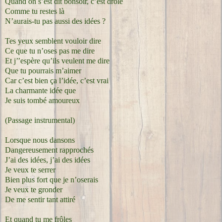
Quand on s’est dit bonsoir, c’est drôle
Comme tu restes là
N’aurais-tu pas aussi des idées ?
Tes yeux semblent vouloir dire
Ce que tu n’oses pas me dire
Et j’’espère qu’ils veulent me dire
Que tu pourrais m’aimer
Car c’est bien ça l’idée, c’est vrai
La charmante idée que
Je suis tombé amoureux
(Passage instrumental)
Lorsque nous dansons
Dangereusement rapprochés
J’ai des idées, j’ai des idées
Je veux te serrer
Bien plus fort que je n’oserais
Je veux te gronder
De me sentir tant attiré
Et quand tu me frôles