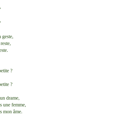
?
?
 geste,
reste,
este.
tite ?
tite ?
 un drame,
ais une femme,
is mon âme.