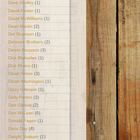
Dave Dudley
(1)
David Foster
(1)
David McWilliams
(1)
Dean Martin
(2)
Del Shannon
(1)
Delmore Brothers
(2)
Demis Roussos
(3)
Dick Blakeslee
(1)
Dick Rivers
(1)
Dinah Shore
(3)
Dinah Washington
(1)
Dizzy Gillespie
(1)
Dolly Parton
(3)
Don Gibson
(2)
Don McLean
(6)
Donald Fagen
(1)
Doris Day
(4)
Dwight Yoakam
(1)