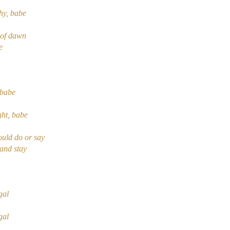
why, babe
 of dawn
e
, babe
ight, babe
ould do or say
and stay
gal
gal