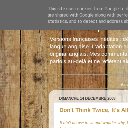
This site uses cookies from Google to de
are shared with Google along with perfo
statistics, and to detect and address a
Les Monophonie
Versions françaises inédites : 
langue anglaise. L'adaptation en
original anglais. Mes commentair
parfois au-delà et ne reflètent 
DIMANCHE 14 DÉCEMBRE 2008
Don't Think Twice, It's Al
It ain't no use to sit and wonder why,