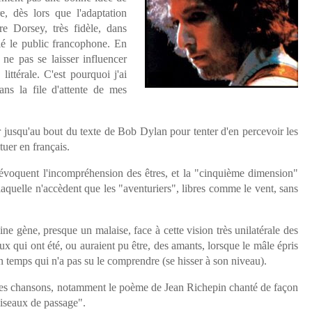
e, dès lors que l'adaptation
e Dorsey, très fidèle, dans
blé le public francophone. En
et ne pas se laisser influencer
ittérale. C'est pourquoi j'ai
ans la file d'attente de mes
jusqu'au bout du texte de Bob Dylan pour tenter d'en percevoir les
tuer en français.
oquent l'incompréhension des êtres, et la "cinquième dimension"
laquelle n'accèdent que les "aventuriers", libres comme le vent, sans
ine gène, presque un malaise, face à cette vision très unilatérale des
 qui ont été, ou auraient pu être, des amants, lorsque le mâle épris
n temps qui n'a pas su le comprendre (se hisser à son niveau).
es chansons, notamment le poème de Jean Richepin chanté de façon
oiseaux de passage".