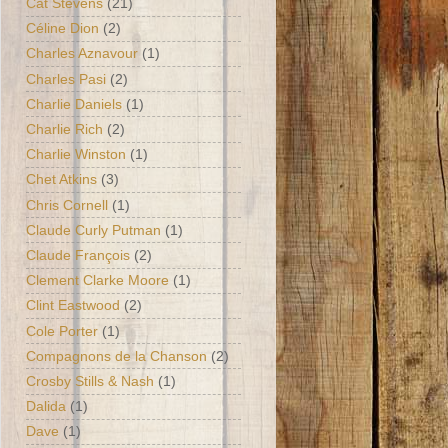
Cat Stevens
(21)
Céline Dion
(2)
Charles Aznavour
(1)
Charles Pasi
(2)
Charlie Daniels
(1)
Charlie Rich
(2)
Charlie Winston
(1)
Chet Atkins
(3)
Chris Cornell
(1)
Claude Curly Putman
(1)
Claude François
(2)
Clement Clarke Moore
(1)
Clint Eastwood
(2)
Cole Porter
(1)
Compagnons de la Chanson
(2)
Crosby Stills & Nash
(1)
Dalida
(1)
Dave
(1)