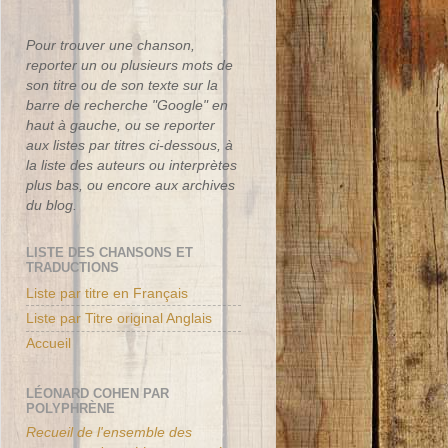
Pour trouver une chanson,
reporter un ou plusieurs mots de
son titre ou de son texte sur la
barre de recherche "Google" en
haut à gauche, ou se reporter
aux listes par titres ci-dessous, à
la liste des auteurs ou interprètes
plus bas, ou encore aux archives
du blog.
LISTE DES CHANSONS ET
TRADUCTIONS
Liste par titre en Français
Liste par Titre original Anglais
Accueil
LÉONARD COHEN PAR
POLYPHRÈNE
Recueil de l'ensemble des