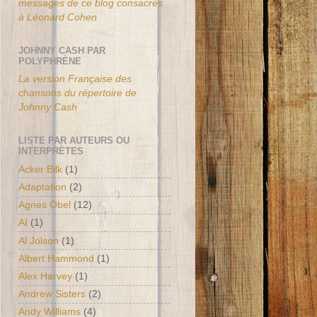
messages de ce blog consacrés
à Léonard Cohen
JOHNNY CASH PAR
POLYPHRÈNE
La version Française des
chansons du répertoire de
Johnny Cash
LISTE PAR AUTEURS OU
INTERPRÈTES
Acker Bilk
(1)
Adaptation
(2)
Agnes Obel
(12)
AI
(1)
Al Jolson
(1)
Albert Hammond
(1)
Alex Harvey
(1)
Andrew Sisters
(2)
Andy Williams
(4)