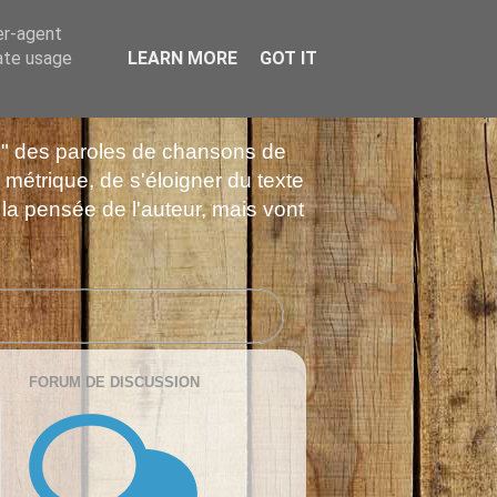
er-agent
rate usage
LEARN MORE
GOT IT
es" des paroles de chansons de
 métrique, de s'éloigner du texte
 la pensée de l'auteur, mais vont
FORUM DE DISCUSSION