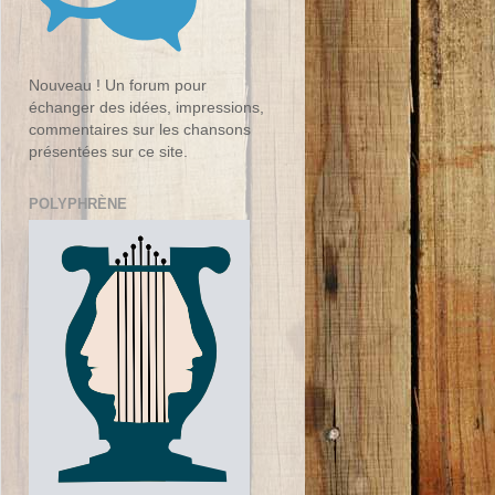
Nouveau ! Un forum pour
échanger des idées, impressions,
commentaires sur les chansons
présentées sur ce site.
POLYPHRÈNE