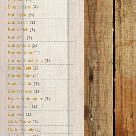
Bing Crosby
(4)
Bob Dylan
(5)
Bob Merrill
(1)
Bob Welch
(1)
Bob Wills
(1)
Bobby Bare
(2)
Bonnie Koloc
(1)
Bonnie Prince Billy
(1)
Bonnie Raitt
(1)
Bonnie Tyler
(1)
Boxcar Willie
(1)
Brian Hyland
(1)
Bruce Springsteen
(1)
Buddy Holly
(1)
Burl Ives
(1)
Carly Simon
(1)
Carter Family
(1)