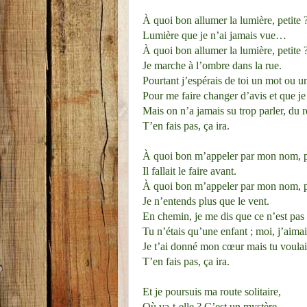
À quoi bon allumer la lumière, petite 
Lumière que je n’ai jamais vue…
À quoi bon allumer la lumière, petite 
Je marche à l’ombre dans la rue.
Pourtant j’espérais de toi un mot ou un
Pour me faire changer d’avis et que je 
Mais on n’a jamais su trop parler, du r
T’en fais pas, ça ira.
À quoi bon m’appeler par mon nom, pe
Il fallait le faire avant.
À quoi bon m’appeler par mon nom, pe
Je n’entends plus que le vent.
En chemin, je me dis que ce n’est pas
Tu n’étais qu’une enfant ; moi, j’aim
Je t’ai donné mon cœur mais tu voula
T’en fais pas, ça ira.
Et je poursuis ma route solitaire,
Où va-t-elle ? C’est un mystère.