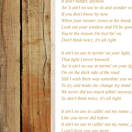
It don't matter, anyhow
An' it ain't no use to sit and wonder 
If you don't know by now
When your rooster crows at the break
Look out your window and I'll be gon
You're the reason I'm trav'lin' on
Don't think twice, it's all right
It ain't no use in turnin' on your light
That light I never knowed
An' it ain't no use in turnin' on your l
I'm on the dark side of the road
Still I wish there was somethin' you w
To try and make me change my mind 
We never did too much talkin' anyway
So don't think twice, it's all right
It ain't no use in callin' out my name, 
Like you never did before
It ain't no use in callin' out my name, 
I can't hear you any more