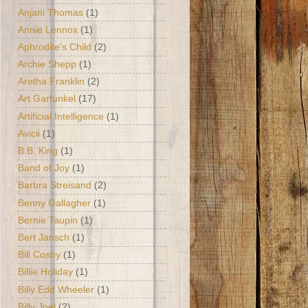
Anjani Thomas
(1)
Annie Lennox
(1)
Aphrodite's Child
(2)
Archie Shepp
(1)
Aretha Franklin
(2)
Art Garfunkel
(17)
Artificial Intelligence
(1)
Avicii
(1)
B.B. King
(1)
Band of Joy
(1)
Barbra Streisand
(2)
Benny Gallagher
(1)
Bernie Taupin
(1)
Bert Jansch
(1)
Bill Cosby
(1)
Billie Holiday
(1)
Billy Edd Wheeler
(1)
Billy Joel
(2)