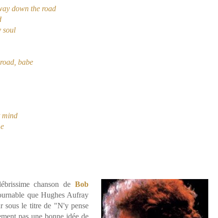
e way down the road
d
 soul
 road, babe
t mind
me
lébrissime chanson de
Bob
ntournable que Hughes Aufray
r sous le titre de "N'y pense
inement pas une bonne idée de