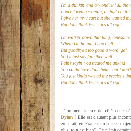
I'm a-thinkin' and a-wond'rin' all th
I once loved a woman, a child I'm tol
I give her my heart but she wanted my
But don't think twice, it's all right
I'm walkin' down that long, lonesome
Where I'm bound, I can't tell
But goodbye's too good a word, gal
So I'll just say fare thee well
I ain't sayin' you treated me unkind
You could have done better but I don'
You just kinda wasted my precious ti
But don't think twice, it's all right
Comment laisser de côté cette cé
Dylan
? Elle est d'autant plus inco
en a fait, en France, un succès majeu
plus, tout est bien". Ce n'était certa