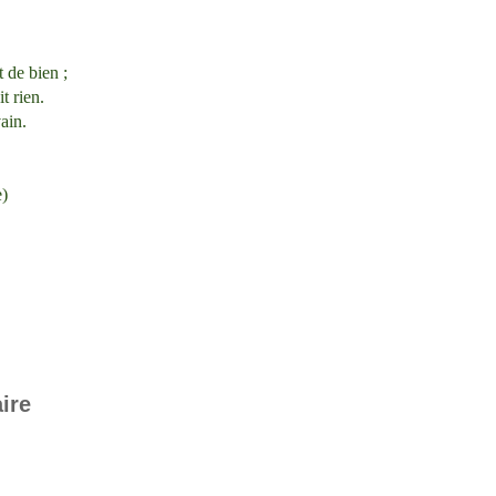
t de bien ;
t rien.
ain.
e)
ire