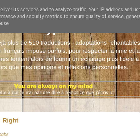
liver its services and to analyze traffic. Your IP address and us
rmance and security metrics to ensure quality of service, gene
buse.
s de Polyphrène
déjà plus de 510 traductions - adaptations "chantabl
 français impose parfois, pour respecter la rime et la
es tentent alors de fournir un éclairage plus fidèle à
alors que mes opinions et réflexions personnelles.
l Right
 babe