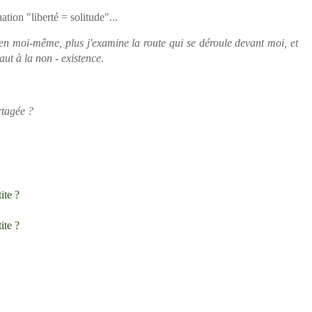
ion "liberté = solitude"...
 en moi-même, plus j'examine la route qui se déroule devant moi, et
aut à la non - existence.
rtagée ?
ite ?
ite ?