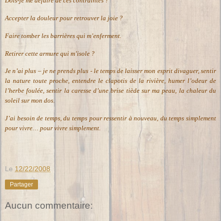
Dois-je me défaire de ces contraintes ?
Accepter la douleur pour retrouver la joie ?
Faire tomber les barrières qui m’enferment.
Retirer cette armure qui m’isole ?
Je n’ai plus – je ne prends plus - le temps de laisser mon esprit divaguer, sentir
la nature toute proche, entendre le clapotis de la rivière, humer l’odeur de
l’herbe foulée, sentir la caresse d’une brise tiède sur ma peau, la chaleur du
soleil sur mon dos.
J’ai besoin de temps, du temps pour ressentir à nouveau, du temps simplement
pour vivre… pour vivre simplement.
Le
12/22/2008
Partager
Aucun commentaire: