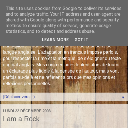
This site uses cookies from Google to deliver its services
Les Monophonies de
and to analyze traffic. Your IP address and user-agent are
shared with Google along with performance and security
Polyphrène
metrics to ensure quality of service, generate usage
statistics, and to detect and address abuse.
Versions françaises inédites : déjà plus de 510 traductions -
LEARN MORE
GOT IT
adaptations "chantables" des paroles de chansons de
langue anglaise. L'adaptation en français impose parfois,
pour respecter la rime et la métrique, de s'éloigner du texte
original anglais. Mes commentaires tentent alors de fournir
un éclairage plus fidèle à la pensée de l'auteur, mais vont
parfois au-delà et ne reflètent alors que mes opinions et
réflexions personnelles.
▼
LUNDI 22 DÉCEMBRE 2008
I am a Rock