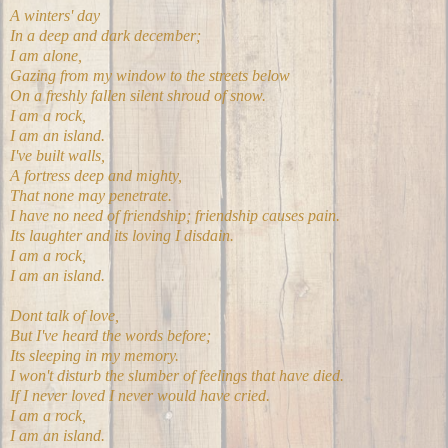
A winters' day
In a deep and dark december;
I am alone,
Gazing from my window to the streets below
On a freshly fallen silent shroud of snow.
I am a rock,
I am an island.
I've built walls,
A fortress deep and mighty,
That none may penetrate.
I have no need of friendship; friendship causes pain.
Its laughter and its loving I disdain.
I am a rock,
I am an island.
Dont talk of love,
But I've heard the words before;
Its sleeping in my memory.
I won't disturb the slumber of feelings that have died.
If I never loved I never would have cried.
I am a rock,
I am an island.