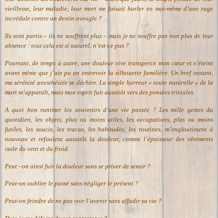
vieillesse, leur maladie, leur mort me faisait hurler en moi-même d’une rage
incrédule contre un destin aveugle ?
Ils sont partis – ils ne souffrent plus – mais je ne souffre pas non plus de leur
absence : tout cela est si naturel, n’est-ce pas ?
Pourtant, de temps à autre, une douleur vive transperce mon cœur et s’éteint
avant même que j’aie pu en entrevoir la silhouette familière. Un bref instant,
ma sérénité anesthésiée se déchire. La simple horreur « toute naturelle » de la
mort m’apparaît, mais mon esprit fuit aussitôt vers des pensées triviales.
A quoi bon ranimer les souvenirs d’une vie passée ? Les mille gestes du
quotidien, les objets, plus ou moins utiles, les occupations, plus ou moins
futiles, les soucis, les tracas, les habitudes, les routines, m’engloutissent à
nouveau et refoulent aussitôt la douleur, comme l’épaisseur des vêtements
isole du vent et du froid.
Peut –on ainsi fuir la douleur sans se priver de sentir ?
Peut-on oublier le passé sans négliger le présent ?
Peut-on feindre de ne pas voir l’avenir sans affadir sa vie ?