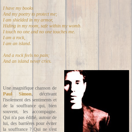
I have my books
And my poetry to protect me;
I am shielded in my armor,
Hiding in my room, safe within my womb.
I touch no one and no one touches me.
I am a rock,
I am an island.
And a rock feels no pain;
And an island never cries.
Une magnifique chanson de
Paul Simon
, décrivant
l'isolement des sentiments et
de la souffrance qui, bien
souvent, les accompagne.
Qui n'a pas édifié, autour de
lui, des barrières pour éviter
la souffrance ? Qui ne s'est