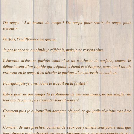
Du temps ! J’ai besoin de temps ! Du temps pour sentir, du temps pour
ressentir…
Parfois, l’indifférence me gagne.
Je pense encore, ou plutôt je réfléchis, mais je ne ressens plus.
L’émotion m’étreint parfois, mais c’est un sentiment de surface, comme le
débordement d’un liquide qui s’épand, s’étend et s’évapore, sans que l’on ait
vraiment eu le temps d’en déceler le parfum, d’en entrevoir la couleur.
Pourquoi fuis-je ainsi, dans le travail ou la futilité ?
Est-ce pour ne pas jauger la profondeur de mes sentiments, ne pas souffrir de
leur acuité, ou ne pas constater leur absence ?
Comment puis-je aujourd’hui accepter, résigné, ce qui jadis révoltait mon âme
?
Combien de mes proches, combien de ceux que j’aimais sont partis sans que
leur absence ait bouleversé ma vie – alors que jadis, la simple pensée de leur