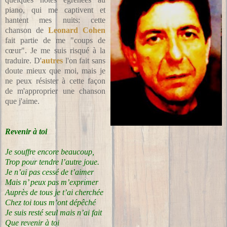
piano, qui me captivent et
hantent mes nuits: cette
chanson de
Leonard Cohen
fait partie de me "coups de
cœur". Je me suis risqué à la
traduire. D'
autres
l'on fait sans
doute mieux que moi, mais je
ne peux résister à cette façon
de m'approprier une chanson
que j'aime.
Revenir à toi
Je souffre encore beaucoup,
Trop pour tendre l’autre joue.
Je n’ai pas cessé de t’aimer
Mais n’ peux pas m’exprimer
Auprès de tous je t’ai cherchée
Chez toi tous m’ont dépêché
Je suis resté seul mais n’ai fait
Que revenir à toi