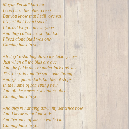
Maybe I'm still hurting
I can't turn the other cheek
But you know that I still love you
It's just that I can't speak
I looked for you in everyone
And they called me on that too
I lived alone but I was only
Coming back to you
Ah they're shutting down the factory now
Just when all the bills are due
And the fields they're under lock and key
Tho' the rain and the sun come through
And springtime starts but then it stops
In the name of something new
And all the senses rise against this
Coming back to you
And they're handing down my sentence now
And I know what I must do
Another mile of silence while I'm
Coming back to you