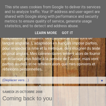
This site uses cookies from Google to deliver its services
Les Monophonies de
and to analyze traffic. Your IP address and user-agent are
shared with Google along with performance and security
Polyphrène
metrics to ensure quality of service, generate usage
statistics, and to detect and address abuse.
Versions françaises inédites : déjà plus de 510 traductions -
LEARN MORE
GOT IT
adaptations "chantables" des paroles de chansons de
langue anglaise. L'adaptation en français impose parfois,
pour respecter la rime et la métrique, de s'éloigner du texte
original anglais. Mes commentaires tentent alors de fournir
un éclairage plus fidèle à la pensée de l'auteur, mais vont
parfois au-delà et ne reflètent alors que mes opinions et
réflexions personnelles.
▼
SAMEDI 25 OCTOBRE 2008
Coming back to you