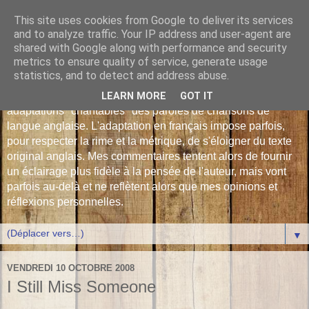
This site uses cookies from Google to deliver its services
Les Monophonies de
and to analyze traffic. Your IP address and user-agent are
shared with Google along with performance and security
Polyphrène
metrics to ensure quality of service, generate usage
statistics, and to detect and address abuse.
Versions françaises inédites : déjà plus de 510 traductions -
LEARN MORE
GOT IT
adaptations "chantables" des paroles de chansons de
langue anglaise. L'adaptation en français impose parfois,
pour respecter la rime et la métrique, de s'éloigner du texte
original anglais. Mes commentaires tentent alors de fournir
un éclairage plus fidèle à la pensée de l'auteur, mais vont
parfois au-delà et ne reflètent alors que mes opinions et
réflexions personnelles.
▼
VENDREDI 10 OCTOBRE 2008
I Still Miss Someone