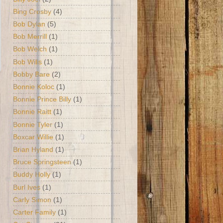
Bing Crosby
(4)
Bob Dylan
(5)
Bob Merrill
(1)
Bob Welch
(1)
Bob Wills
(1)
Bobby Bare
(2)
Bonnie Koloc
(1)
Bonnie Prince Billy
(1)
Bonnie Raitt
(1)
Bonnie Tyler
(1)
Boxcar Willie
(1)
Brian Hyland
(1)
Bruce Springsteen
(1)
Buddy Holly
(1)
Burl Ives
(1)
Carly Simon
(1)
Carter Family
(1)