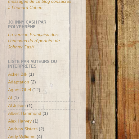
messages de ce blog consacrés
à Léonard Cohen
JOHNNY CASH PAR
POLYPHRÈNE
La version Française des
chansons du répertoire de
Johnny Cash
LISTE PAR AUTEURS OU
INTERPRÈTES
Acker Bilk
(1)
Adaptation
(2)
Agnes Obel
(12)
AI
(1)
Al Jolson
(1)
Albert Hammond
(1)
Alex Harvey
(1)
Andrew Sisters
(2)
Andy Williams
(4)