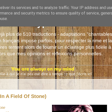
liver its services and to analyze traffic. Your IP address and us
rmance and security metrics to ensure quality of service, gene
buse.
s de Polyphrène
déjà plus de 510 traductions - adaptations "chantabl
 français impose parfois, pour respecter la rime et la
es tentent alors de fournir un éclairage plus fidèle à
alors que mes opinions et réflexions personnelles.
n A Field Of Stone)
tone