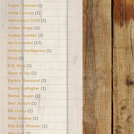
Anjani Thomas
(1)
Annie Lennox
(1)
Aphrodite's Child
(2)
Archie Shepp
(1)
Aretha Franklin
(2)
Art Garfunkel
(17)
Artificial Intelligence
(1)
Avicii
(1)
B.B. King
(1)
Band of Joy
(1)
Barbra Streisand
(2)
Benny Gallagher
(1)
Bernie Taupin
(1)
Bert Jansch
(1)
Bill Cosby
(1)
Billie Holiday
(1)
Billy Edd Wheeler
(1)
Billy Joel
(2)