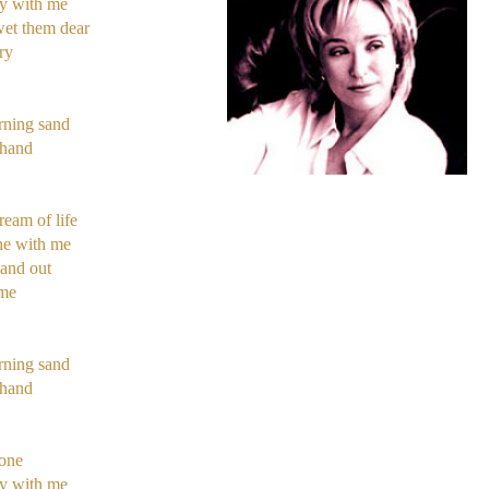
ay with me
et them dear
ry
rning sand
 hand
eam of life
he with me
 and out
 me
rning sand
 hand
tone
ay with me