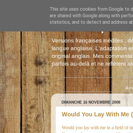
This site uses cookies from Google to de
are shared with Google along with perfo
statistics, and to detect and address a
Les Monophonie
Versions françaises inédites : 
langue anglaise. L'adaptation en
original anglais. Mes commentair
parfois au-delà et ne reflètent 
DIMANCHE 16 NOVEMBRE 2008
Would You Lay With Me (I
Would you lay with me in a field of s