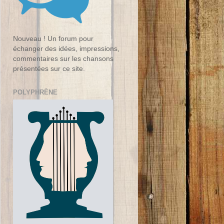
Nouveau ! Un forum pour
échanger des idées, impressions,
commentaires sur les chansons
présentées sur ce site.
POLYPHRÈNE