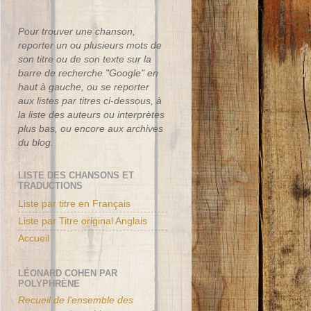
Pour trouver une chanson,
reporter un ou plusieurs mots de
son titre ou de son texte sur la
barre de recherche "Google" en
haut à gauche, ou se reporter
aux listes par titres ci-dessous, à
la liste des auteurs ou interprètes
plus bas, ou encore aux archives
du blog.
LISTE DES CHANSONS ET
TRADUCTIONS
Liste par titre en Français
Liste par Titre original Anglais
Accueil
LÉONARD COHEN PAR
POLYPHRÈNE
Recueil de l'ensemble des