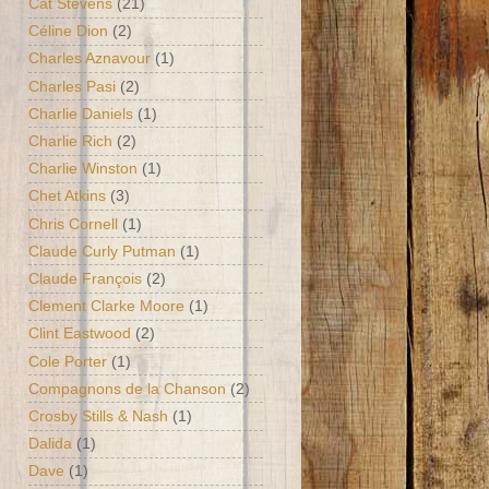
Cat Stevens
(21)
Céline Dion
(2)
Charles Aznavour
(1)
Charles Pasi
(2)
Charlie Daniels
(1)
Charlie Rich
(2)
Charlie Winston
(1)
Chet Atkins
(3)
Chris Cornell
(1)
Claude Curly Putman
(1)
Claude François
(2)
Clement Clarke Moore
(1)
Clint Eastwood
(2)
Cole Porter
(1)
Compagnons de la Chanson
(2)
Crosby Stills & Nash
(1)
Dalida
(1)
Dave
(1)