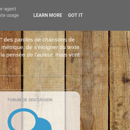
er-agent
rate usage
LEARN MORE
GOT IT
es" des paroles de chansons de
 métrique, de s'éloigner du texte
 la pensée de l'auteur, mais vont
FORUM DE DISCUSSION