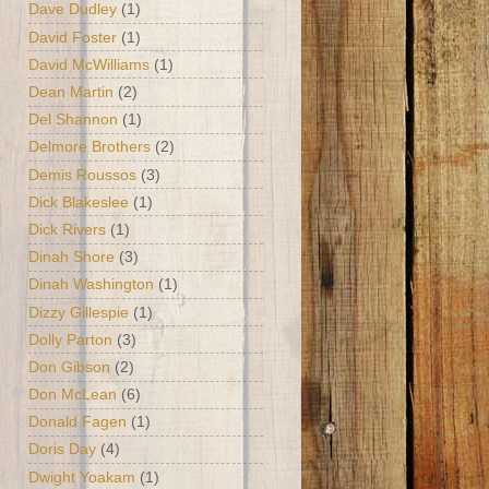
Dave Dudley
(1)
David Foster
(1)
David McWilliams
(1)
Dean Martin
(2)
Del Shannon
(1)
Delmore Brothers
(2)
Demis Roussos
(3)
Dick Blakeslee
(1)
Dick Rivers
(1)
Dinah Shore
(3)
Dinah Washington
(1)
Dizzy Gillespie
(1)
Dolly Parton
(3)
Don Gibson
(2)
Don McLean
(6)
Donald Fagen
(1)
Doris Day
(4)
Dwight Yoakam
(1)